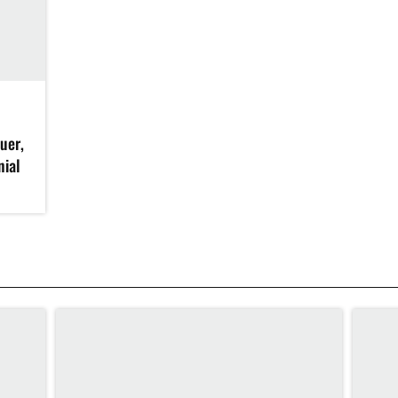
uer,
nial