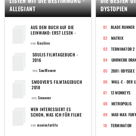
LISTEN MIT DIE BESTIMMUNG -
DIE BESTEN U
ALLEGIANT
DYSTOPIEN
AUS DEM BUCH AUF DIE
BLADE RUNNER
LEINWAND: ERST LESEN -
DANN SEHEN
MATRIX
von
Gosiline
SOULIS FILMTAGEBUCH -
2016
UHRWERK ORA
von
SoulReaver
2001: ODYSSEE
SMOOVER'S FILMTAGEBUCH
2018
12 MONKEYS
von
Smoover
METROPOLIS
WEN INTERESSIERT ES
SCHON, WAS ICH FÜR FILME
MAD MAX: FUR
SCHAUE? (FILMTAGEBUCH
2017)
von
moviesforlife
TERMINATOR