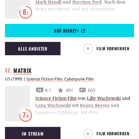
Mark Hamill
und
Harrison Ford
.
Nach dem
Krieg der Sterne und der siegreichen
8
.1
Zerstörung des Todessterns passiert, was
passieren muss: Das Imperium schlägt zurück.
AUF DISNEY+
Irvin Kershner übernahm dafür die Regie von
George Lucas.
ALLE ANBIETER
FILM VORMERKEN
MATRIX
US
(
1999
) |
Science Fiction-Film
,
Cyberpunk-Film
8.1
491
603
Science Fiction-Film
von
Lilly Wachowski
und
Lana Wachowski
mit
Keanu Reeves
und
Laurence Fishburne
.
Mit dem
7
.9
bahnbrechenden Instant-Klassiker
Matrix
um
den Weltenretter Neo läuteten die Wachowski-
IM STREAM
FILM VORMERKEN
Geschwister 1999 bereits das neue