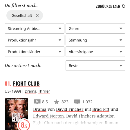
Du filterst nach:
ZURÜCKSETZEN
Gesellschaft
Streaming-Anbie...
Genre
Produktionsjahr
Stimmung
Produktionsländer
Altersfreigabe
Du sortierst nach:
Beste
FIGHT
CLUB
US
(
1999
) |
Drama
,
Thriller
8.5
823
1.032
Drama
von
David Fincher
mit
Brad Pitt
und
Edward Norton
.
David Finchers Adaption
Fight Club nach dem gleichnamigen Roman
8
.5
von Chuck Palahniuk entlässt Brad Pitt &