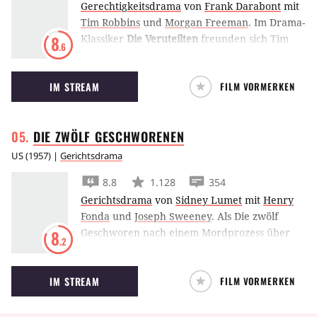
Gerechtigkeitsdrama
von
Frank Darabont
mit
Tim Robbins
und
Morgan Freeman
.
Im Drama-
Klassiker
Die Veruteilten
freunden sich Tim
8
.6
Robbins und Morgan Freeman im Gefängnis
an. Gemeinsam meistern sie den Alltag hinter
IM STREAM
FILM VORMERKEN
Gittern und die sadistischen Wärter.
DIE ZWÖLF
GESCHWORENEN
US
(
1957
) |
Gerichtsdrama
8.8
1.128
354
Gerichtsdrama
von
Sidney Lumet
mit
Henry
Fonda
und
Joseph Sweeney
.
Als Die zwölf
Geschworen nach einem Mordprozess über
8
.2
Schuld und Unschuld entscheiden sollen,
scheint ihr Urteil schon beschlossen. Doch
IM STREAM
FILM VORMERKEN
Henry Fonda besteht auf einem berechtigen
Zweifel.