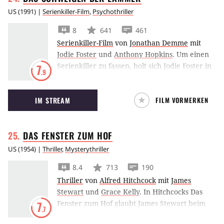
US
(
1991
) |
Serienkiller-Film
,
Psychothriller
8
641
461
Serienkiller-Film
von
Jonathan Demme
mit
Jodie Foster
und
Anthony Hopkins
.
Um einen
Serienkiller zu fassen, holt sich Jodie Foster in
7
.9
Das Schweigen der Lämmer Hilfe vom
berüchtigten Hannibal Lecter.
IM STREAM
FILM VORMERKEN
DAS FENSTER ZUM
HOF
US
(
1954
) |
Thriller
,
Mysterythriller
8.4
713
190
Thriller
von
Alfred Hitchcock
mit
James
Stewart
und
Grace Kelly
.
In Hitchcocks Das
Fenster zum Hof glaubt James Stewart beim
7
.7
Blick aus dem Fenster Zeuge eines Mordes zu