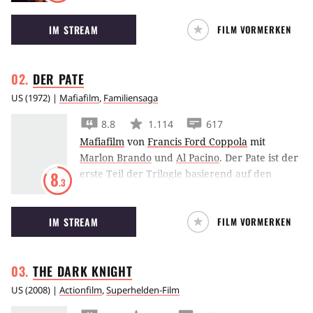
Edward Norton in die Wirren ihrer Zeit.
IM STREAM
FILM VORMERKEN
DER
PATE
US
(
1972
) |
Mafiafilm
,
Familiensaga
8.8
1.114
617
Mafiafilm
von
Francis Ford Coppola
mit
Marlon Brando
und
Al Pacino
.
Der Pate ist der
erste Teil der Trilogie basierend auf den
8
.3
Büchern von Mario Puzo und brachte Marlon
Brando als Titel gebendem Clan-Chef den
IM STREAM
FILM VORMERKEN
Oscar ein.
THE DARK
KNIGHT
US
(
2008
) |
Actionfilm
,
Superhelden-Film