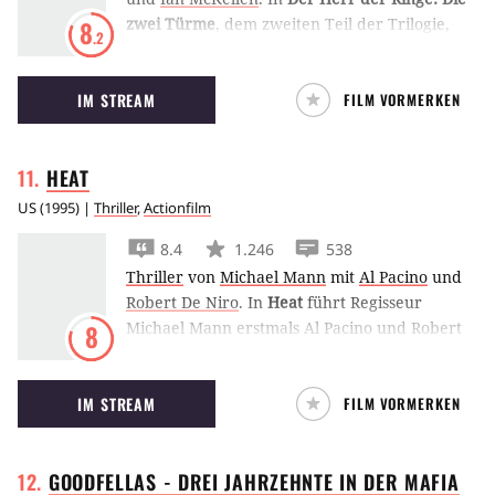
zwei Türme
, dem zweiten Teil der Trilogie,
8
.2
erhebt sich der Zauberer Saruman gegen die
Bewohner von Mittelerde mit seiner Armee
IM STREAM
FILM VORMERKEN
der Uruk-Hai.
HEAT
US
(
1995
) |
Thriller
,
Actionfilm
8.4
1.246
538
Thriller
von
Michael Mann
mit
Al Pacino
und
Robert De Niro
.
In
Heat
führt Regisseur
Michael Mann erstmals Al Pacino und Robert
8
De Niro vor der Kamera zusammen. Beide
sind absolute Profis in ihren Jobs. Sie stehen
IM STREAM
FILM VORMERKEN
nur auf verschiedenen Seiten des Gesetzes.
GOODFELLAS - DREI JAHRZEHNTE IN DER
MAFIA