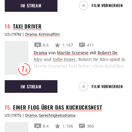
IM STREAM
FILM VORMERKEN
Willis, dem so einfach nichts anhaben kann.
TAXI
DRIVER
US
(
1976
) |
Drama
,
Kriminalfilm
8.6
1.167
411
Drama
von
Martin Scorsese
mit
Robert De
Niro
und
Jodie Foster
.
Robert De Niro spielt in
Martin Scorseses Taxi Driver einen instabilen
7
.8
Taxifahrer, der durch seinen Beruf auf die
Schattenseiten New Yorks aufmerksam wird
IM STREAM
FILM VORMERKEN
und eine minderjährige Prostituierte zurück
zu ihren Eltern bringen will.
EINER FLOG ÜBER DAS
KUCKUCKSNEST
US
(
1975
) |
Drama
,
Gerechtigkeitsdrama
8.4
1.166
366