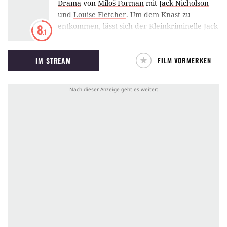
Drama
von
Miloš Forman
mit
Jack Nicholson
und
Louise Fletcher
.
Um dem Knast zu
entkommen, lässt sich der Kleinkriminelle Jack
8
.1
Nicholson lieber in eine Anstalt einweisen und
kümmert sich um die dort herrschenden
IM STREAM
FILM VORMERKEN
Regeln.