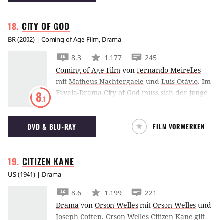
Jahrtausend ein und brachten uns u.a. den
Bullet-Time-Effekt.
CITY OF
GOD
BR
(
2002
) |
Coming of Age-Film
,
Drama
8.3
1.177
245
Coming of Age-Film
von
Fernando Meirelles
mit
Matheus Nachtergaele
und
Luis Otávio
.
Im
Favela-Drama City of God muss sich der junge
8
.1
Buscapé in den Favelas von Rio de Janairo
zwischen Bandenkriegen und Armut sein
DVD & BLU-RAY
FILM VORMERKEN
eigenes Leben aufbauen.
CITIZEN
KANE
US
(
1941
) |
Drama
8.6
1.199
221
Drama
von
Orson Welles
mit
Orson Welles
und
Joseph Cotten
.
Orson Welles Citizen Kane gilt