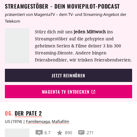
STREAMGESTÖBER - DEIN MOVIEPILOT-PODCAST
präsentiert von MagentaTV – dem TV- und Streaming-Angebot der
Telekom
Stürz dich mit uns
jeden Mittwoch
ins
Streamgestöber auf die gehypten und
geheimen Serien & Filme deiner 3 bis 300
Streaming-Dienste. Andere bingen
Feierabendbier, wir trinken Feierabendserien.
JETZT REINHÖREN
MAGENTA TV ENTDECKEN
DER PATE
2
US
(
1974
) |
Familiensaga
,
Mafiafilm
8.7
890
271