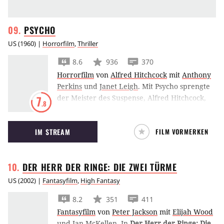
PSYCHO
US
(
1960
) |
Horrorfilm
,
Thriller
8.6
936
370
Horrorfilm
von
Alfred Hitchcock
mit
Anthony
Perkins
und
Janet Leigh
.
Mit Psycho sprengte
der Meister des Suspense, Alfred Hitchcock,
7
.8
Erwartungshaltungen und
Genrekonventionen und schuf für damalige
IM STREAM
FILM VORMERKEN
Verhältnisse einen Schockern sondergleichen.
Kaum eine Filmszene ist so berühmt wie der
Dusch-Mord in Psycho.
DER HERR DER RINGE: DIE ZWEI
TÜRME
US
(
2002
) |
Fantasyfilm
,
High Fantasy
8.2
351
411
Fantasyfilm
von
Peter Jackson
mit
Elijah Wood
und
Ian McKellen
.
In
Der Herr der Ringe: Die