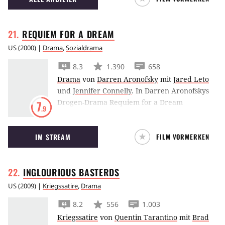
REQUIEM FOR A
DREAM
US
(
2000
) |
Drama
,
Sozialdrama
8.3
1.390
658
Drama
von
Darren Aronofsky
mit
Jared Leto
und
Jennifer Connelly
.
In Darren Aronofskys
Drogen-Drama Requiem for a Dream
7
.9
versinken Jared Leto und Jennifer Connelly in
einer Abwärtsspirale aus Sucht und
IM STREAM
FILM VORMERKEN
Hilflosigkeit.
INGLOURIOUS
BASTERDS
US
(
2009
) |
Kriegssatire
,
Drama
8.2
556
1.003
Kriegssatire
von
Quentin Tarantino
mit
Brad