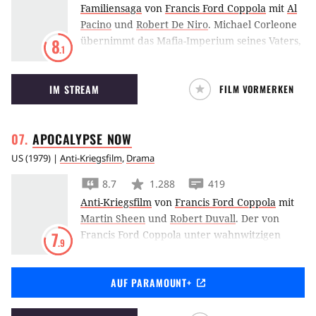
Familiensaga
von
Francis Ford Coppola
mit
Al
Pacino
und
Robert De Niro
.
Michael Corleone
übernimmt das Mafia-Imperium seines Vaters,
8
.1
doch bei dem Versuch, seinen Einfluss zu
vergrößern, stößt er auf Widerstand – auch in
IM STREAM
FILM VORMERKEN
den eigenen Familienkreisen.
APOCALYPSE
NOW
US
(
1979
) |
Anti-Kriegsfilm
,
Drama
8.7
1.288
419
Anti-Kriegsfilm
von
Francis Ford Coppola
mit
Martin Sheen
und
Robert Duvall
.
Der von
Francis Ford Coppola unter wahnwitzigen
7
.9
Bedingungen gedrehte
Apocalypse Now
gilt
als einer der größten Klassiker des Anti-
AUF PARAMOUNT+
Kriegs-Films und zeigt Martin Sheen in einem
psychedelischen Vietnam-Albtraum.