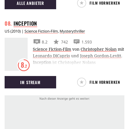
ALLE ANBIETER
FILM VORMERKEN
INCEPTION
US
(
2010
) |
Science Fiction-Film
,
Mysterythriller
8.2
742
1.593
Science Fiction-Film
von
Christopher Nolan
mit
Leonardo DiCaprio
und
Joseph Gordon-Levitt
.
Inception
ist Christopher Nolans
8
.2
verschlungener Psycho-Thriller um Cyber-
Diebe, die in die Träume ihrer Opfer
IM STREAM
FILM VORMERKEN
eindringen, um dort Ideen zu stehlen – oder
neue Ideen einzupflanzen.