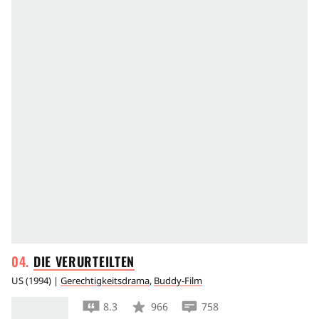
DIE
VERURTEILTEN
US
(
1994
) |
Gerechtigkeitsdrama
,
Buddy-Film
8.3
966
758