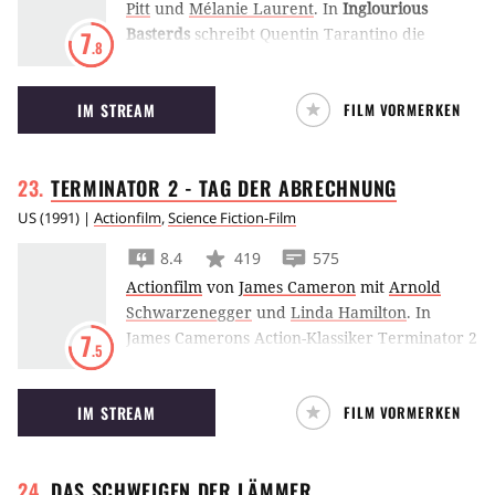
Pitt
und
Mélanie Laurent
.
In
Inglourious
Basterds
schreibt Quentin Tarantino die
7
.8
Geschichte des Zweiten Weltkriegs neu und
lässt jüdische Soldaten und Résistance-
IM STREAM
FILM VORMERKEN
Mitglieder gegen Hitler und Christoph Waltz
kämpfen.
TERMINATOR 2 - TAG DER
ABRECHNUNG
US
(
1991
) |
Actionfilm
,
Science Fiction-Film
8.4
419
575
Actionfilm
von
James Cameron
mit
Arnold
Schwarzenegger
und
Linda Hamilton
.
In
James Camerons Action-Klassiker Terminator 2
7
.5
kehrt Arnold Schwarzenegger als
Kampfmaschine aus der Zukunft zurück, um
IM STREAM
FILM VORMERKEN
einen Jungen vor seinem Modellnachfolger zu
beschützen.
DAS SCHWEIGEN DER
LÄMMER