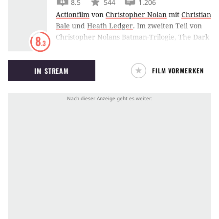
8.5
544
1.206
Actionfilm
von
Christopher Nolan
mit
Christian
Bale
und
Heath Ledger
.
Im zweiten Teil von
Christopher Nolans Batman-Trilogie, The Dark
8
.3
Knight, versucht Heath Ledger als Joker
Gotham City ins Chaos zu stürzen und Batmans
IM STREAM
FILM VORMERKEN
Pläne zu vereiteln.