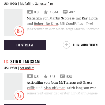
US
(
1990
) |
Mafiafilm
,
Gangsterfilm
8.3
1.044
407
Mafiafilm
von
Martin Scorsese
mit
Ray Liotta
und
Robert De Niro
.
Mit GoodFellas – Drei
Jahrzehnte in der Mafia zeigt Martin Scorsese
8
.2
den Aufstieg und Fall von Ray Liotta im
Schatten des Mafiosi Robert De Niro.
IM STREAM
FILM VORMERKEN
STIRB
LANGSAM
US
(
1988
) |
Actionfilm
8.5
545
528
Actionfilm
von
John McTiernan
mit
Bruce
Willis
und
Alan Rickman
.
Stirb langsam war
seiner Zeit einer der ersten Ein-Mann-gegen-
7
.9
Terroristen-Filme, oder besser gesagt: Es war
der erste erfolgreiche – mit einem Bruce