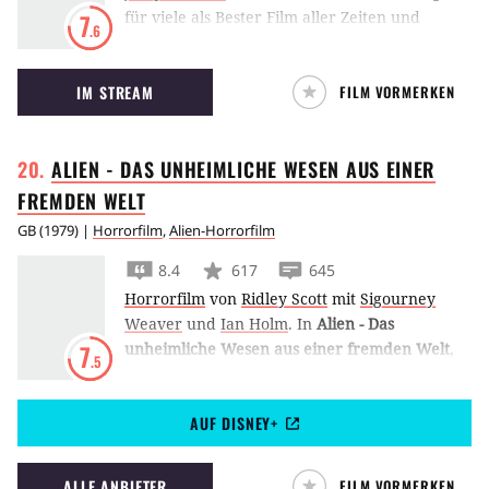
für viele als Bester Film aller Zeiten und
7
.6
erzählt aus dem Leben des mysteriösen
Millionärs Foster Kane und seiner Sehnsucht
IM STREAM
FILM VORMERKEN
nach Rosebud.
ALIEN - DAS UNHEIMLICHE WESEN AUS EINER
FREMDEN
WELT
GB
(
1979
) |
Horrorfilm
,
Alien-Horrorfilm
8.4
617
645
Horrorfilm
von
Ridley Scott
mit
Sigourney
Weaver
und
Ian Holm
.
In
Alien - Das
unheimliche Wesen aus einer fremden Welt
,
7
.5
Ridley Scotts erstem Alien-Film, bekommt die
Besatzung des Weltraumfrachtschiffs
AUF DISNEY+
Nostromo bei einer Zwischenlandung einen
blinden Passagier mit Säureblut und großem
Appetit auf Menschen.
ALLE ANBIETER
FILM VORMERKEN