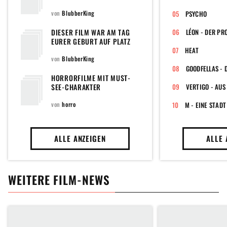
WIE DU?
von
BlubberKing
PSYCHO
DIESER FILM WAR AM TAG
LÉON - DER PR
EURER GEBURT AUF PLATZ
EINS DER CHARTS
HEAT
von
BlubberKing
HORRORFILME MIT MUST-
SEE-CHARAKTER
VERTIGO - AUS
von
horro
M - EINE STAD
ALLE ANZEIGEN
ALLE 
WEITERE FILM-NEWS