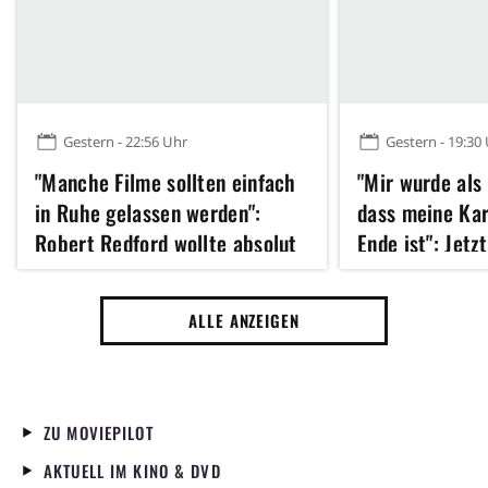
Gestern - 22:56 Uhr
Gestern - 19:30
"Manche Filme sollten einfach
"Mir wurde als
in Ruhe gelassen werden":
dass meine Kar
Robert Redford wollte absolut
Ende ist": Jetz
kein Remake dieses Klassikers
Hathaway 43 u
der 70er Jahre
erfolgreichste
ALLE ANZEIGEN
Jahres gedreht
ZU MOVIEPILOT
AKTUELL IM KINO & DVD