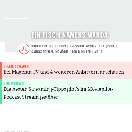
EIN FISCH NAMENS WANDA
KINOSTART: 26.01.1989
|
GROSSBRITANNIEN
,
USA
(
1988
) |
7
.4
GANGSTERFILM
,
KOMÖDIE
| 108 MINUTEN
|
AB 16
ONLINE SCHAUEN:
Bei Magenta TV und 4 weiteren Anbietern anschauen
NEU: PODCAST:
Die besten Streaming-Tipps gibt's im Moviepilot-
Podcast Streamgestöber