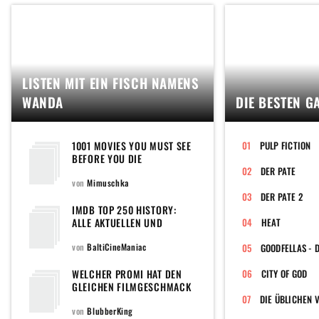
LISTEN MIT EIN FISCH NAMENS
WANDA
DIE BESTEN G
1001 MOVIES YOU MUST SEE
PULP FICTION
BEFORE YOU DIE
DER PATE
von
Mimuschka
DER PATE 2
IMDB TOP 250 HISTORY:
ALLE AKTUELLEN UND
HEAT
EHEMALIGEN FILME DER
POPULÄREN TOPLISTE DER
von
BaltiCineManiac
WELTWEIT GRÖSSTEN F
ILMDATENBANK
WELCHER PROMI HAT DEN
CITY OF GOD
GLEICHEN FILMGESCHMACK
WIE DU?
DIE ÜBLICHEN 
von
BlubberKing