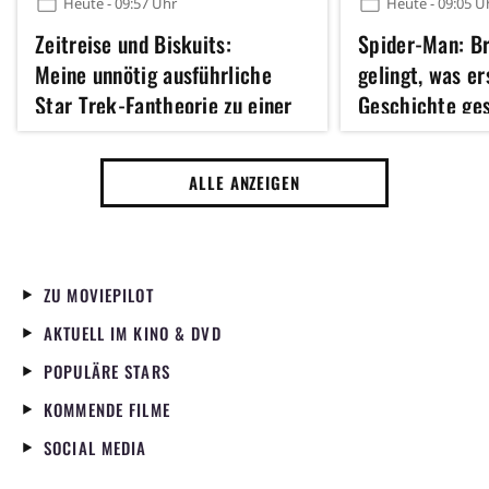
Heute - 09:57 Uhr
Heute - 09:05 U
Zeitreise und Biskuits:
Spider-Man: B
Meine unnötig ausführliche
gelingt, was er
Star Trek-Fantheorie zu einer
Geschichte ge
Figur, die nicht mal einen Satz
sagt
ALLE ANZEIGEN
ZU MOVIEPILOT
AKTUELL IM KINO & DVD
POPULÄRE STARS
KOMMENDE FILME
SOCIAL MEDIA