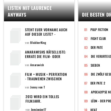
LISTEN MIT LAURENCE
ANYWAYS
DIE BESTEN D
STEHT EUER VORNAME AUCH
PULP FICTION
AUF DIESER LISTE? -
FILMTITEL, DIE EINEN
FIGHT CLUB
VORNAMEN ENTHALTEN
von
BlubberKing
DER PATE
AMARAWISHS RÄTSELLISTE:
ERRATE DIE FILM- ODER
DIE VERURTEIL
SERIENFIGUR
von
Amarawish
SIEBEN
FILM + MUSIK = PERFEKTION
DIE ZWÖLF GE
- TRAUMEHEN ZWISCHEN
ZWEI KUNSTFORMEN
DER PATE 2
von
Jenny von T
APOCALYPSE N
2013 WIRD EIN TOLLES
FILMJAHR.
LÉON - DER PR
von
Joeyjoejoe17
HEAT