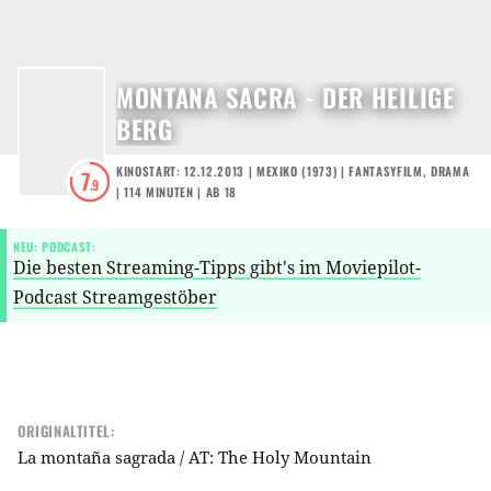
MONTANA SACRA - DER HEILIGE
BERG
KINOSTART: 12.12.2013
|
MEXIKO
(
1973
) |
FANTASYFILM
,
DRAMA
7
.9
| 114 MINUTEN
|
AB 18
NEU: PODCAST:
Die besten Streaming-Tipps gibt's im Moviepilot-
Podcast Streamgestöber
ORIGINALTITEL:
La montaña sagrada / AT: The Holy Mountain