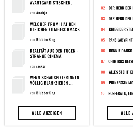
AVANTGARDISTISCHEN,
SUBVERSIVEN,
PROVOKATIVEN,
von
Anoirja
SURREALISTISCHEN,
DER HERR DER 
EXPERIMENTELLEN KINOS
WELCHER PROMI HAT DEN
GLEICHEN FILMGESCHMACK
KRIEG DER STE
WIE DU?
von
BlubberKing
PANS LABYRIN
REALITÄT AUS DEN FUGEN -
DONNIE DARKO
STRANGE CINEMA!
CHIHIROS REIS
von
jacker
ALLES STEHT K
WENN SCHAUSPIELERINNEN
VÖLLIG BLANKZIEHEN ...
PRINZESSIN M
von
BlubberKing
ALLE ANZEIGEN
ALLE 