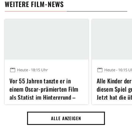
WEITERE FILM-NEWS
Heute - 18:15 Uhr
Heute - 16:15 U
Vor 55 Jahren tanzte er in
Alle Kinder der
einem Oscar-prämierten Film
diesem Spiel 
als Statist im Hintergrund –
Jetzt hat die 
heute ist er für viele der
Fantasy-Verfil
größten Action-Star unserer
Kinostart
ALLE ANZEIGEN
Zeit