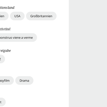
tionsland
ien
USA
Großbritannien
tivtitel
onstruo viene a verme
reigabe
2
asyfilm
Drama
t