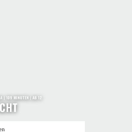
MA
| 109 MINUTEN
|
AB 12
ACHT
en