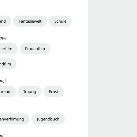
and
Fantasiewelt
Schule
uppe
erfilm
Frauenfilm
ndfilm
ung
hrend
Traurig
Ernst
nverfilmung
Jugendbuch
ng