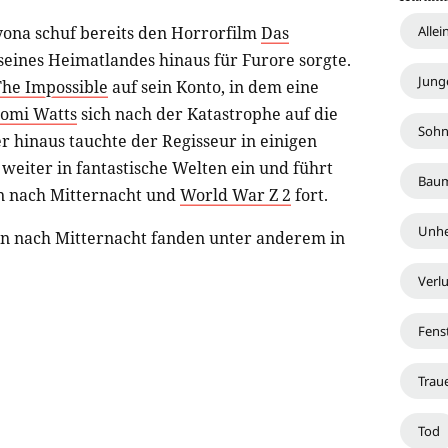
Alle
yona schuf bereits den Horrorfilm
Das
seines Heimatlandes hinaus für Furore sorgte.
Jung
The Impossible
auf sein Konto, in dem eine
omi Watts
sich nach der Katastrophe auf die
Soh
 hinaus tauchte der Regisseur in einigen
weiter in fantastische Welten ein und führt
Bau
n nach Mitternacht und
World War Z 2
fort.
Unhe
n nach Mitternacht fanden unter anderem in
Verl
Fens
Trau
Tod