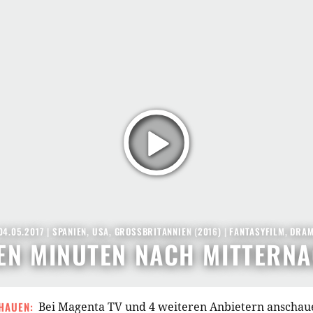
04.05.2017
|
SPANIEN
,
USA
,
GROSSBRITANNIEN
(
2016
) |
FANTASYFILM
,
DRA
EN MINUTEN NACH MITTERN
HAUEN:
Bei Magenta TV und 4 weiteren Anbietern anschau