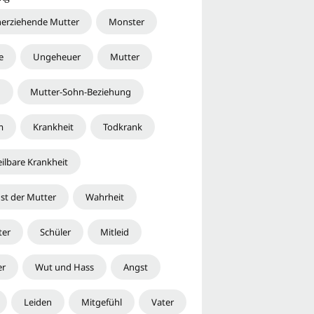
inerziehende Mutter
Monster
e
Ungeheuer
Mutter
n
Mutter-Sohn-Beziehung
m
Krankheit
Todkrank
ilbare Krankheit
ust der Mutter
Wahrheit
ter
Schüler
Mitleid
er
Wut und Hass
Angst
Leiden
Mitgefühl
Vater