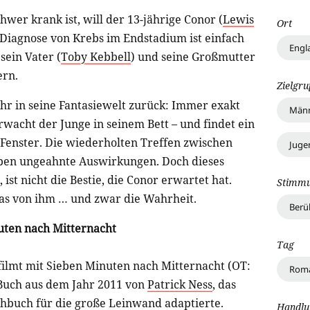
chwer krank ist, will der 13-jährige Conor (
Lewis
Ort
 Diagnose von Krebs im Endstadium ist einfach
Engl
sein Vater (
Toby Kebbell
) und seine Großmutter
ern.
Zielgr
hr in seine Fantasiewelt zurück: Immer exakt
Männ
wacht der Junge in seinem Bett – und findet ein
 Fenster. Die wiederholten Treffen zwischen
Juge
en ungeahnte Auswirkungen. Doch dieses
st nicht die Bestie, die Conor erwartet hat.
Stimm
as von ihm … und zwar die Wahrheit.
Berü
uten nach Mitternacht
Tag
ilmt mit Sieben Minuten nach Mitternacht (OT:
Roma
 Buch aus dem Jahr 2011 von
Patrick Ness
, das
rehbuch für die große Leinwand adaptierte.
Handlu