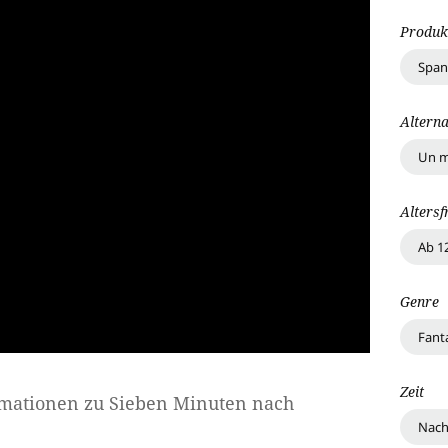
Produk
Span
Alterna
Un m
Altersf
Ab 1
Genre
Fant
Zeit
rmationen zu
Sieben Minuten nach
Nach