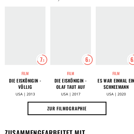
7
6
6
.1
.1
FILM
FILM
FILM
DIE EISKÖNIGIN -
DIE EISKÖNIGIN -
ES WAR EINMAL EI
VÖLLIG
OLAF TAUT AUF
SCHNEEMANN
UNVERFROREN
USA | 2013
USA | 2017
USA | 2020
ZUR FILMOGRAPHIE
ZUSAMMENGEARBEITET MIT