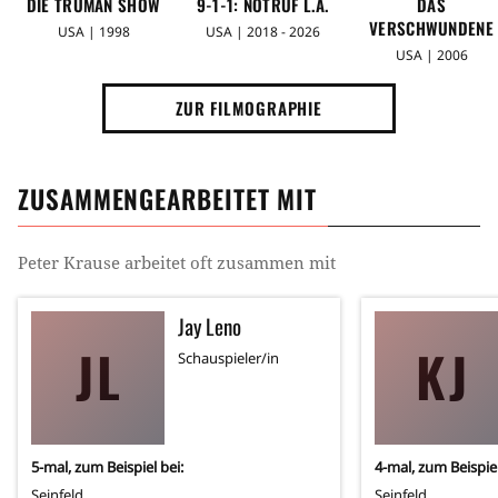
DIE TRUMAN SHOW
9-1-1: NOTRUF L.A.
DAS
VERSCHWUNDENE
USA | 1998
USA | 2018 - 2026
ZIMMER
USA | 2006
ZUR FILMOGRAPHIE
ZUSAMMENGEARBEITET MIT
Peter Krause
arbeitet oft zusammen mit
Jay Leno
JL
KJ
Schauspieler/in
5
-mal, zum Beispiel bei:
4
-mal, zum Beispiel
Seinfeld
Seinfeld