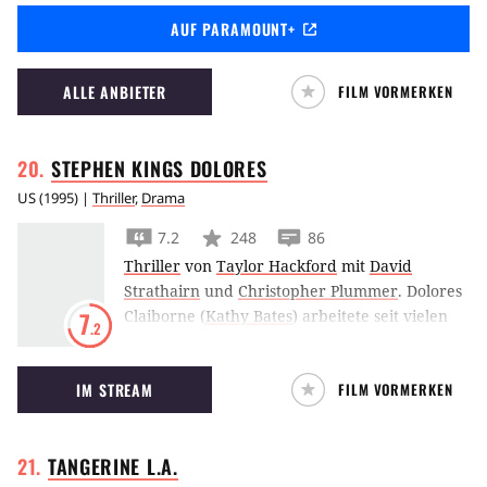
Deneuve einem Mord nach.
AUF PARAMOUNT+
ALLE ANBIETER
FILM VORMERKEN
STEPHEN KINGS
DOLORES
US
(
1995
) |
Thriller
,
Drama
7.2
248
86
Thriller
von
Taylor Hackford
mit
David
Strathairn
und
Christopher Plummer
.
Dolores
Claiborne (
Kathy Bates
) arbeitete seit vielen
7
.2
Jahren als Dienstmädchen für eine
wohlhabende Frau in Maine. Jetzt steht sie
IM STREAM
FILM VORMERKEN
unter Verdacht, ihre Arbeitgeberin ermordet
zu haben. Dolores’ Tochter Selina (
Jennifer
Jason Leigh
), die in New York als Reporterin
TANGERINE
L.A.
sehr erfolgreich ist, kommt angereist, um