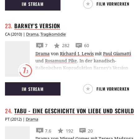
IM STREAM
FILM VORMERKEN
sein Unwesen.
BARNEY'S
VERSION
CA
(
2010
) |
Drama
,
Tragikomödie
7
282
60
Drama
von
Richard J. Lewis
mit
Paul Giamatti
und
Rosamund Pike
.
In der kanadisch-
italienischen Koproduktion Barney's Version
7
.1
blickt Paul Giamatti zurück auf sein bewegtes
Leben.
IM STREAM
FILM VORMERKEN
TABU - EINE GESCHICHTE VON LIEBE UND
SCHULD
PT
(
2012
) |
Drama
7.6
192
20
Drama
von
Miguel Gomes
mit
Teresa Madruga