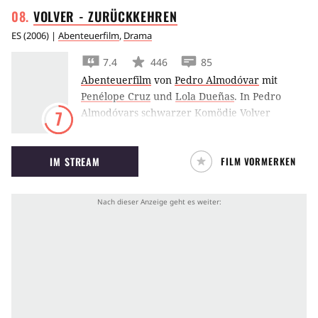
VOLVER -
ZURÜCKKEHREN
ES
(
2006
) |
Abenteuerfilm
,
Drama
7.4
446
85
Abenteuerfilm
von
Pedro Almodóvar
mit
Penélope Cruz
und
Lola Dueñas
.
In Pedro
Almodóvars schwarzer Komödie Volver
7
bekommt Penélope Cruz unerwartet
Unterstützung bei der Entsorgung ihres toten
IM STREAM
FILM VORMERKEN
Ex. Der Geist ihrer Großmutter sucht
unterdessen ihre Schwester heim.