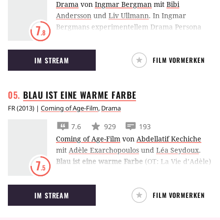
Drama
von
Ingmar Bergman
mit
Bibi
Andersson
und
Liv Ullmann
.
In Ingmar
Bergmans experimentellem Drama Persona
7
.8
kümmert sich eine junge Krankenschwester
um eine Schauspielerin, die seit einer
IM STREAM
FILM VORMERKEN
Aufführung nicht mehr spricht.
BLAU IST EINE WARME
FARBE
FR
(
2013
) |
Coming of Age-Film
,
Drama
7.6
929
193
Coming of Age-Film
von
Abdellatif Kechiche
mit
Adèle Exarchopoulos
und
Léa Seydoux
.
Blau ist eine warme Farbe
(OT: La Vie d’Adèle)
7
.5
von Abdellatif Kechiche erzählt von der
leidenschaftlichen Liebe zwischen einer 15-
IM STREAM
FILM VORMERKEN
Jährigen und einer Kunststudentin. In Cannes
gewann das Liebesdrama 2013 die Goldene
Palme.