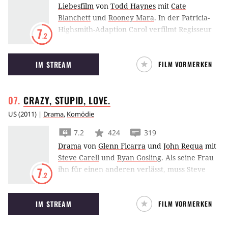
Liebesfilm
von
Todd Haynes
mit
Cate
Blanchett
und
Rooney Mara
.
In der Patricia-
Highsmith-Adaption Carol verfilmt Regisseur
7
.2
Todd Haynes eine lesbische Liebesgeschichte
in den 1950ern mit Cate Blanchett und Rooney
IM STREAM
FILM VORMERKEN
Mara in den Hauptrollen.
CRAZY, STUPID,
LOVE.
US
(
2011
) |
Drama
,
Komödie
7.2
424
319
Drama
von
Glenn Ficarra
und
John Requa
mit
Steve Carell
und
Ryan Gosling
.
Als seine Frau
ihn für einen anderen verlässt, muss Steve
7
.2
Carell feststellen, dass er in Sachen Liebe ganz
schön aus der Übung gekommen ist. Gut, dass
IM STREAM
FILM VORMERKEN
sich Frauenschwarm Ryan Gosling seiner
annimmt…