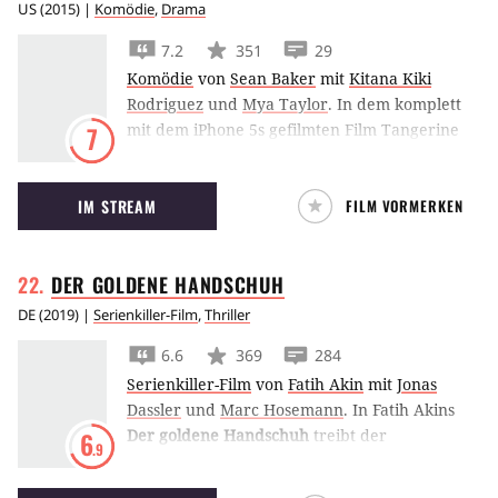
ihrer Mutter beizustehen. Während der
US
(
2015
) |
Komödie
,
Drama
Ermittlungen tauchen plötzlich lang
7.2
351
29
vergessene Erinnerungen aus Selinas
Komödie
von
Sean Baker
mit
Kitana Kiki
schwerer Kindheit wieder auf…
Rodriguez
und
Mya Taylor
.
In dem komplett
mit dem iPhone 5s gefilmten Film Tangerine
7
L.A. von Sean Baker geht eine transsexuelle
Prostituierte mit ihrer Freundin den Spuren
IM STREAM
FILM VORMERKEN
ihres gebrochenen Herzens nach.
DER GOLDENE
HANDSCHUH
DE
(
2019
) |
Serienkiller-Film
,
Thriller
6.6
369
284
Serienkiller-Film
von
Fatih Akin
mit
Jonas
Dassler
und
Marc Hosemann
.
In Fatih Akins
Der goldene Handschuh
treibt der
6
.9
Serienmörder Fritz Honka im Hamburg der
1970er Jahre nach einer wahren Geschichte