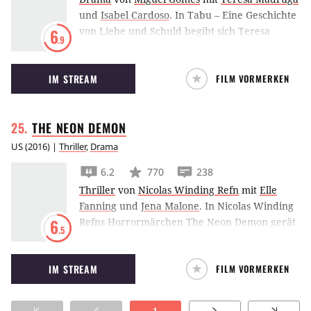
und
Isabel Cardoso
.
In Tabu – Eine Geschichte
von Liebe und Schuld begibt sich Teresa
6
.9
Madruga auf die Suche nach einem alten
Liebhaber einer sterbenden Frau.
IM STREAM
FILM VORMERKEN
THE NEON
DEMON
US
(
2016
) |
Thriller
,
Drama
6.2
770
238
Thriller
von
Nicolas Winding Refn
mit
Elle
Fanning
und
Jena Malone
.
In Nicolas Winding
Refns Horrormärchen The Neon Demon gerät
6
.5
Elle Fanning als aufstrebendes Model in Los
Angeles in gehörige Schwierigkeiten, weil ihre
IM STREAM
FILM VORMERKEN
Schönheit Neider auf den Plan ruft.