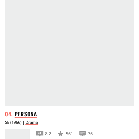
PERSONA
SE
(
1966
) |
Drama
8.2
561
76