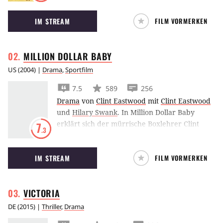
der diesmal von Tom Hardy gespielt wird.
IM STREAM
FILM VORMERKEN
MILLION DOLLAR
BABY
US
(
2004
) |
Drama
,
Sportfilm
7.5
589
256
Drama
von
Clint Eastwood
mit
Clint Eastwood
und
Hilary Swank
.
In Million Dollar Baby
erklärt sich der mürrische Boxlehrer Clint
7
.3
Eastwood dazu bereit, eine Frau zu trainieren
– doch ihr Erfolg hat einen hohen Preis.
IM STREAM
FILM VORMERKEN
VICTORIA
DE
(
2015
) |
Thriller
,
Drama