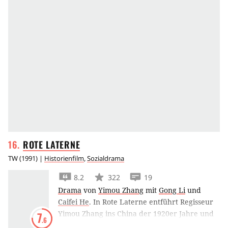
ROTE
LATERNE
TW
(
1991
) |
Historienfilm
,
Sozialdrama
8.2
322
19
Drama
von
Yimou Zhang
mit
Gong Li
und
Caifei He
.
In Rote Laterne entführt Regisseur
Yimou Zhang ins China der 1920er Jahre und
7
.6
erzählt vom Schicksal einer jungen Frau, die