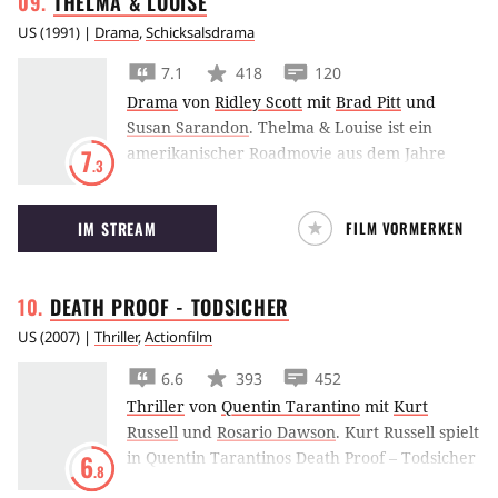
THELMA &
LOUISE
US
(
1991
) |
Drama
,
Schicksalsdrama
7.1
418
120
Drama
von
Ridley Scott
mit
Brad Pitt
und
Susan Sarandon
.
Thelma & Louise ist ein
amerikanischer Roadmovie aus dem Jahre
7
.3
1991 über Emanzipation, Unterdrückung und
Frauenfreundschaft. Aus einer spontanen
IM STREAM
FILM VORMERKEN
Wochenendfahrt wird ein Abenteuer, in dem
sich die beiden engen Freundinnen mit der
unterdrückenden und sexistischen
DEATH PROOF -
TODSICHER
Männerwelt anlegen.
US
(
2007
) |
Thriller
,
Actionfilm
6.6
393
452
Thriller
von
Quentin Tarantino
mit
Kurt
Russell
und
Rosario Dawson
.
Kurt Russell spielt
in Quentin Tarantinos Death Proof – Todsicher
6
.8
den Stuntman Mike. Mit seinem Muscle Car