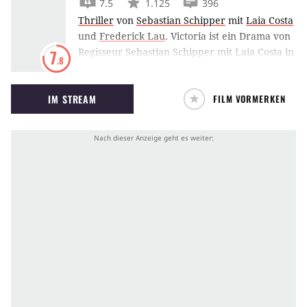
7.5
1.125
396
Thriller
von
Sebastian Schipper
mit
Laia Costa
und
Frederick Lau
.
Victoria ist ein Drama von
Regisseur Sebastian Schipper mit Laia Costa in
7
.8
der titelgebenden Hauptrolle. Der Film
verfolgt vier junge Menschen bei einem
IM STREAM
FILM VORMERKEN
nächtlichen Streifzug durch Berlin, der schief
läuft – mit verheerenden Folgen.