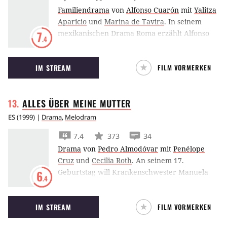
Familiendrama
von
Alfonso Cuarón
mit
Yalitza
Aparicio
und
Marina de Tavira
.
In seinem
mexikanischen Drama Roma erzählt Alfonso
7
.4
Cuarón vom Leben einer Mittelstands-Familie
und deren Haushälterin in Mexikos
IM STREAM
FILM VORMERKEN
Hauptstadt in den frühen 1970er Jahren.
ALLES ÜBER MEINE
MUTTER
ES
(
1999
) |
Drama
,
Melodram
7.4
373
34
Drama
von
Pedro Almodóvar
mit
Penélope
Cruz
und
Cecilia Roth
.
An seinem 17.
Geburtstag will Krankenschwester Manuela
6
.4
(Cecilia Roth) ihrem Sohn Esteban (Eloy
Azorín) endlich erzählen, wer sein Vater ist.
IM STREAM
FILM VORMERKEN
Zur Feier des Tages gehen die beiden in das
Theaterstück ‘Endstation Sehnsucht’ und als