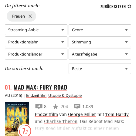
Du filterst nach:
ZURÜCKSETZEN
Frauen
Streaming-Anbie...
Genre
Produktionsjahr
Stimmung
Produktionsländer
Altersfreigabe
Du sortierst nach:
Beste
MAD MAX: FURY
ROAD
AU
(
2015
) |
Endzeitfilm
,
Utopie & Dystopie
8
704
1.089
Endzeitfilm
von
George Miller
mit
Tom Hardy
und
Charlize Theron
.
Das Reboot Mad Max:
Fury Road ist der Auftakt zu einer neuen
7
.7
Trilogie um den postapokalyptischen Outlaw,