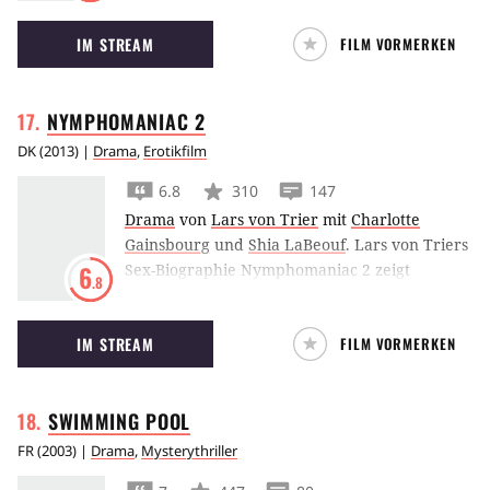
nach dem Tod ihres Vaters mit einem
IM STREAM
FILM VORMERKEN
wohlhabenden Herrscher vermählt wird.
NYMPHOMANIAC
2
DK
(
2013
) |
Drama
,
Erotikfilm
6.8
310
147
Drama
von
Lars von Trier
mit
Charlotte
Gainsbourg
und
Shia LaBeouf
.
Lars von Triers
Sex-Biographie Nymphomaniac 2 zeigt
6
.8
Charlotte Gainsbourg als Frau in ihrer
sexuellen Entwicklung von ihrer Geburt bis zu
IM STREAM
FILM VORMERKEN
ihrem fünfzigsten Lebensjahr.
SWIMMING
POOL
FR
(
2003
) |
Drama
,
Mysterythriller