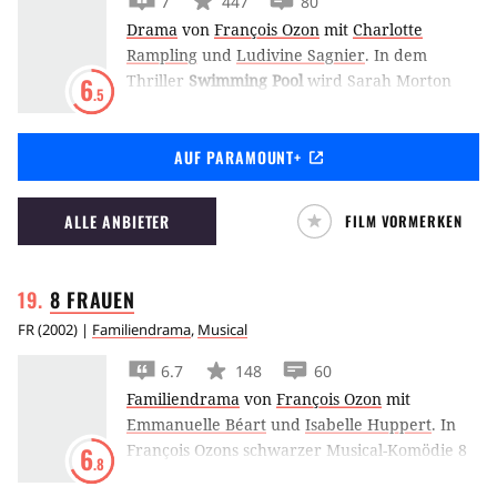
7
447
80
Drama
von
François Ozon
mit
Charlotte
Rampling
und
Ludivine Sagnier
.
In dem
Thriller
Swimming Pool
wird Sarah Morton
6
.5
durch die inspirierende Julie in eine
Geschichte hineingezogen, bei der sie nicht
AUF PARAMOUNT+
mehr zwischen Wirklichkeit und Phantasie
unterscheiden kann.
ALLE ANBIETER
FILM VORMERKEN
8
FRAUEN
FR
(
2002
) |
Familiendrama
,
Musical
6.7
148
60
Familiendrama
von
François Ozon
mit
Emmanuelle Béart
und
Isabelle Huppert
.
In
François Ozons schwarzer Musical-Komödie 8
6
.8
Frauen gehen Isabelle Huppert und Catherine