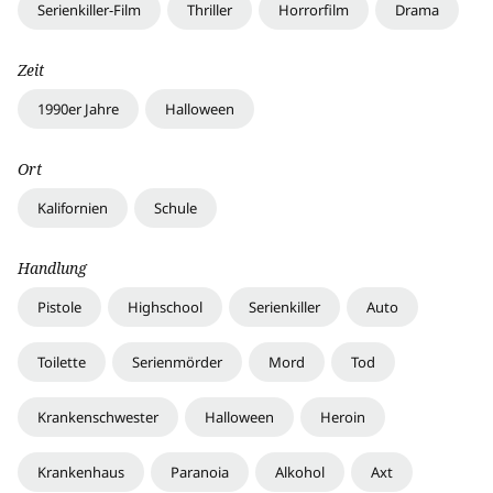
Serienkiller-Film
Thriller
Horrorfilm
Drama
Zeit
1990er Jahre
Halloween
Ort
Kalifornien
Schule
Handlung
Pistole
Highschool
Serienkiller
Auto
Toilette
Serienmörder
Mord
Tod
Krankenschwester
Halloween
Heroin
Krankenhaus
Paranoia
Alkohol
Axt