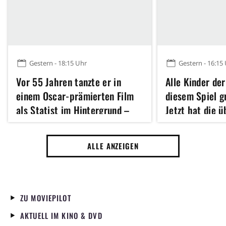
Gestern - 18:15 Uhr
Gestern - 16:15
Vor 55 Jahren tanzte er in
Alle Kinder der
einem Oscar-prämierten Film
diesem Spiel 
als Statist im Hintergrund –
Jetzt hat die 
heute ist er für viele der
Fantasy-Verfil
größten Action-Star unserer
Kinostart
ALLE ANZEIGEN
Zeit
ZU MOVIEPILOT
AKTUELL IM KINO & DVD