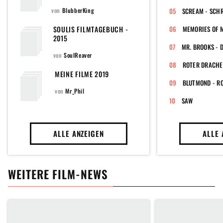
von
BlubberKing
SCREAM - SCHR
SOULIS FILMTAGEBUCH -
MEMORIES OF 
2015
MR. BROOKS - 
von
SoulReaver
ROTER DRACHE
MEINE FILME 2019
BLUTMOND - R
von
Mr_Phil
SAW
ALLE ANZEIGEN
ALLE 
WEITERE FILM-NEWS