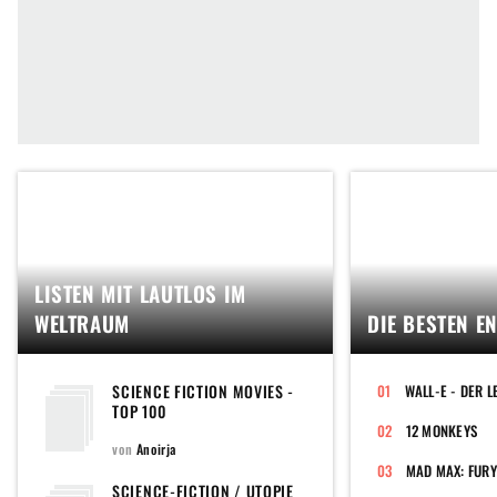
LISTEN MIT LAUTLOS IM
WELTRAUM
DIE BESTEN E
SCIENCE FICTION MOVIES -
TOP 100
12 MONKEYS
von
Anoirja
MAD MAX: FUR
SCIENCE-FICTION / UTOPIE