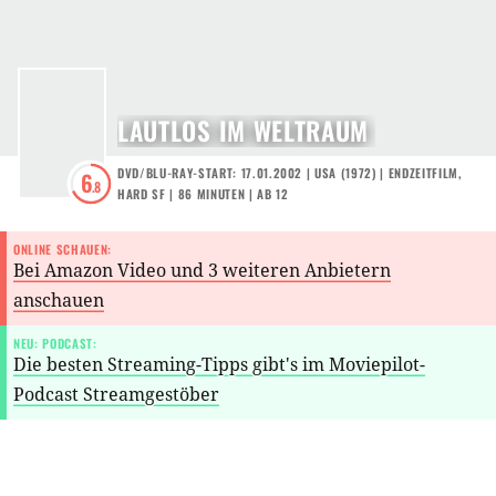
LAUTLOS IM WELTRAUM
DVD/BLU-RAY-START: 17.01.2002
|
USA
(
1972
) |
ENDZEITFILM
,
6
.8
HARD SF
| 86 MINUTEN
|
AB 12
ONLINE SCHAUEN:
Bei Amazon Video und 3 weiteren Anbietern
anschauen
NEU: PODCAST:
Die besten Streaming-Tipps gibt's im Moviepilot-
Podcast Streamgestöber