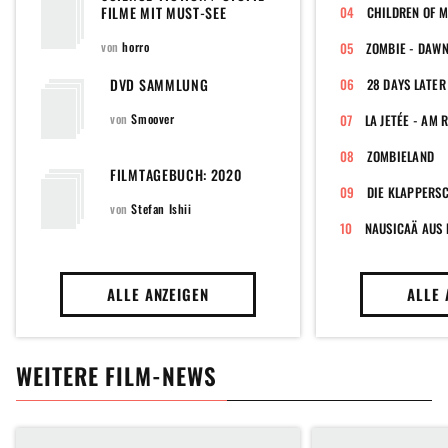
FILME MIT MUST-SEE
CHILDREN OF 
CHARAKTER
von
horro
ZOMBIE - DAWN
DVD SAMMLUNG
28 DAYS LATER
von
Smoover
LA JETÉE - AM 
ZOMBIELAND
FILMTAGEBUCH: 2020
DIE KLAPPERS
von
Stefan Ishii
NAUSICAÄ AUS 
ALLE ANZEIGEN
ALLE 
WEITERE FILM-NEWS