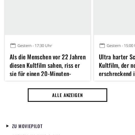
Gestern - 17:30 Uhr
Gestern - 15:00
Als die Menschen vor 22 Jahren
Ultra harter Sc
diesen Kultfilm sahen, riss er
Kultfilm, der 
sie für einen 20-Minuten-
erschreckend i
Applaus von den Sitzen und
Jahren, strea
gewann anschließend einen der
ALLE ANZEIGEN
wichtigsten Filmpreise
überhaupt
ZU MOVIEPILOT