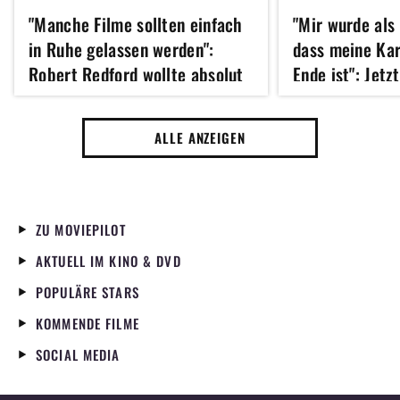
"Manche Filme sollten einfach
"Mir wurde als
in Ruhe gelassen werden":
dass meine Kar
Robert Redford wollte absolut
Ende ist": Jetz
kein Remake dieses Klassikers
Hathaway 43 u
der 70er Jahre
erfolgreichste
ALLE ANZEIGEN
Jahres gedreht
ZU MOVIEPILOT
AKTUELL IM KINO & DVD
POPULÄRE STARS
KOMMENDE FILME
SOCIAL MEDIA