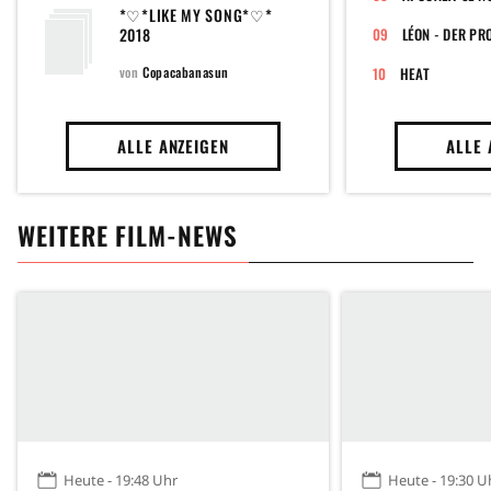
*♡*LIKE MY SONG*♡*
2018
LÉON - DER PR
von
Copacabanasun
HEAT
ALLE ANZEIGEN
ALLE 
WEITERE FILM-NEWS
Heute - 19:48 Uhr
Heute - 19:30 U