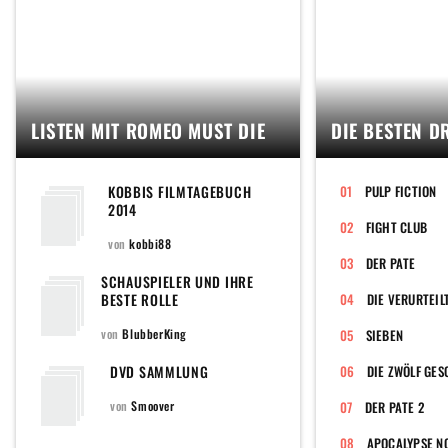
LISTEN MIT ROMEO MUST DIE
DIE BESTEN D
KOBBIS FILMTAGEBUCH
PULP FICTION
2014
FIGHT CLUB
von
kobbi88
DER PATE
SCHAUSPIELER UND IHRE
BESTE ROLLE
DIE VERURTEIL
von
BlubberKing
SIEBEN
DVD SAMMLUNG
DIE ZWÖLF GE
von
Smoover
DER PATE 2
APOCALYPSE N