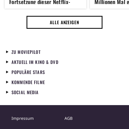
Fortsetzung dieser Netflix-
Millionen Mal 
Serie, basierend auf einem der
bringt seine S
100 besten Bücher aller
(!) zusammen
ALLE ANZEIGEN
Zeiten, ist jetzt abrufbar
ZU MOVIEPILOT
AKTUELL IM KINO & DVD
POPULÄRE STARS
KOMMENDE FILME
SOCIAL MEDIA
Impressum
AGB