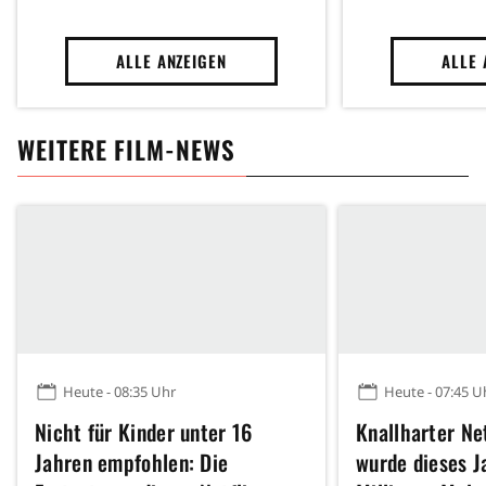
...)
ALLE ANZEIGEN
ALLE 
WEITERE FILM-NEWS
Heute - 08:35 Uhr
Heute - 07:45 U
Nicht für Kinder unter 16
Knallharter Net
Jahren empfohlen: Die
wurde dieses J