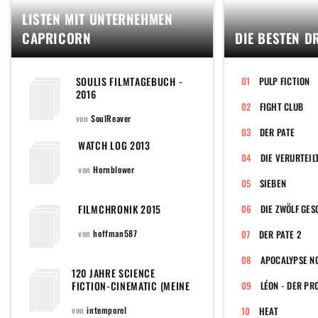
LISTEN MIT UNTERNEHMEN
CAPRICORN
DIE BESTEN D
SOULIS FILMTAGEBUCH -
PULP FICTION
2016
FIGHT CLUB
von
SoulReaver
DER PATE
WATCH LOG 2013
DIE VERURTEIL
von
Hornblower
SIEBEN
FILMCHRONIK 2015
DIE ZWÖLF GE
von
hoffman587
DER PATE 2
APOCALYPSE N
120 JAHRE SCIENCE
FICTION-CINEMATIC (MEINE
LÉON - DER PR
FILMAUSWAHL VON 1902 BIS
2022 UND DARÜBER HINAUS
von
intemporel
HEAT