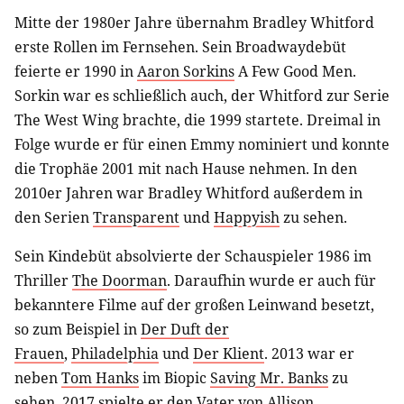
Mitte der 1980er Jahre übernahm Bradley Whitford
erste Rollen im Fernsehen. Sein Broadwaydebüt
feierte er 1990 in
Aaron Sorkins
A Few Good Men.
Sorkin war es schließlich auch, der Whitford zur Serie
The West Wing brachte, die 1999 startete. Dreimal in
Folge wurde er für einen Emmy nominiert und konnte
die Trophäe 2001 mit nach Hause nehmen. In den
2010er Jahren war Bradley Whitford außerdem in
den Serien
Transparent
und
Happyish
zu sehen.
Sein Kindebüt absolvierte der Schauspieler 1986 im
Thriller
The Doorman
. Daraufhin wurde er auch für
bekanntere Filme auf der großen Leinwand besetzt,
so zum Beispiel in
Der Duft der
Frauen
,
Philadelphia
und
Der Klient
. 2013 war er
neben
Tom Hanks
im Biopic
Saving Mr. Banks
zu
sehen, 2017 spielte er den Vater von
Allison