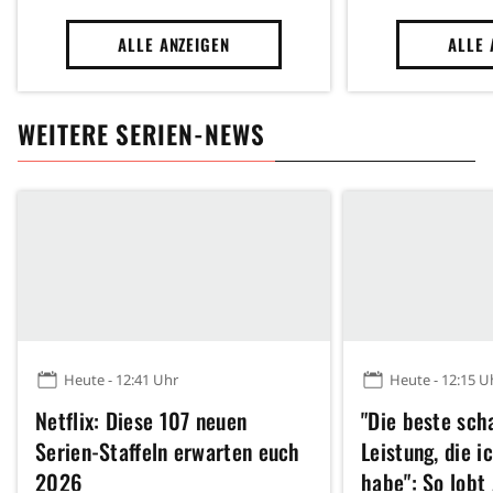
ALLE ANZEIGEN
ALLE 
WEITERE SERIEN-NEWS
Heute - 12:41 Uhr
Heute - 12:15 U
Netflix: Diese 107 neuen
"Die beste sch
Serien-Staffeln erwarten euch
Leistung, die i
2026
habe": So lobt