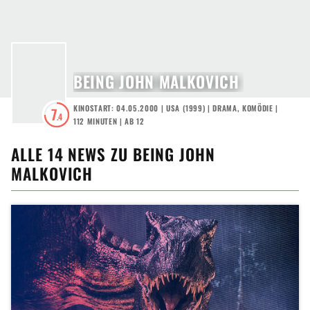
BEING JOHN MALKOVICH
KINOSTART: 04.05.2000
|
USA
(
1999
) |
DRAMA
,
KOMÖDIE
|
7
.4
112 MINUTEN
|
AB 12
ALLE
14
NEWS ZU
BEING JOHN
MALKOVICH