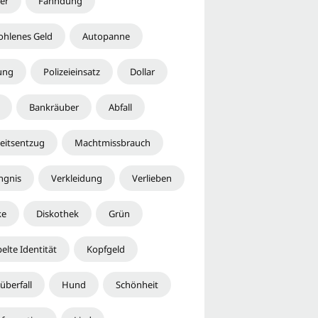
er
Fahndung
ohlenes Geld
Autopanne
ung
Polizeieinsatz
Dollar
Bankräuber
Abfall
heitsentzug
Machtmissbrauch
ngnis
Verkleidung
Verlieben
ke
Diskothek
Grün
elte Identität
Kopfgeld
überfall
Hund
Schönheit