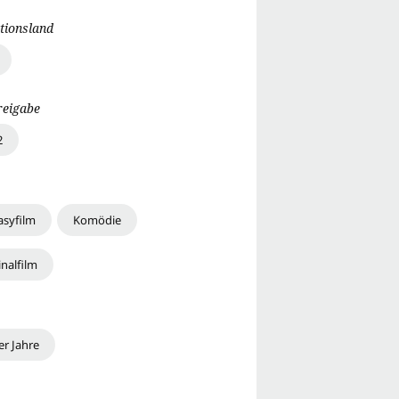
tionsland
reigabe
2
asyfilm
Komödie
nalfilm
er Jahre