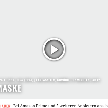
24.11.1994
|
USA
(
1994
) |
FANTASYFILM
,
KOMÖDIE
| 97 MINUTEN
|
AB 12
MASKE
HAUEN:
Bei Amazon Prime und 5 weiteren Anbietern ansc