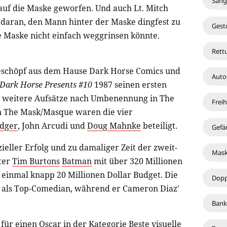
Säng
 auf die Maske geworfen. Und auch Lt. Mitch
es daran, den Mann hinter der Maske dingfest zu
Gest
ie Maske nicht einfach weggrinsen könnte.
Rett
 Geschöpf aus dem Hause Dark Horse Comics und
Auto
Dark Horse Presents #10
1987 seinen ersten
weitere Aufsätze nach Umbenennung in The
Frei
n The Mask/Masque waren die vier
dger
,
John Arcudi
und
Doug Mahnke
beteiligt.
Gefä
ller Erfolg und zu damaliger Zeit der zweit-
Mas
ter
Tim Burtons
Batman
mit über 320 Millionen
e einmal knapp 20 Millionen Dollar Budget. Die
Dopp
r als Top-Comedian, während er Cameron Diaz'
Bank
für einen Oscar in der Kategorie Beste visuelle