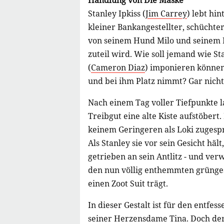
Handlung von Die Maske
Stanley Ipkiss (
Jim Carrey
) lebt hi
kleiner Bankangestellter, schüchte
von seinem Hund Milo und seinem F
zuteil wird. Wie soll jemand wie 
(
Cameron Diaz
) imponieren können
und bei ihm Platz nimmt? Gar nicht,
Nach einem Tag voller Tiefpunkte l
Treibgut eine alte Kiste aufstöbert.
keinem Geringeren als Loki zugesp
Als Stanley sie vor sein Gesicht häl
getrieben an sein Antlitz - und ve
den nun völlig enthemmten grüngesi
einen Zoot Suit trägt.
In dieser Gestalt ist für den entfes
seiner Herzensdame Tina. Doch der