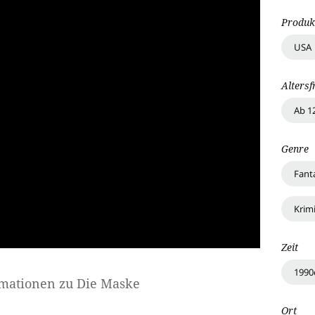
Produk
USA
Altersf
Ab 1
Genre
Fant
Krimi
Zeit
1990
rmationen zu
Die Maske
Ort