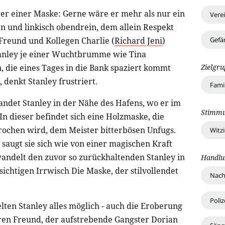
nter einer Maske: Gerne wäre er mehr als nur ein
Vere
rn und linkisch obendrein, dem allein Respekt
Gefä
reund und Kollegen Charlie (
Richard Jeni
)
Stanley je einer Wuchtbrumme wie Tina
Zielgr
, die eines Tages in die Bank spaziert kommt
 denkt Stanley frustriert.
Fami
andet Stanley in der Nähe des Hafens, wo er im
Stimm
 In dieser befindet sich eine Holzmaske, die
rochen wird, dem Meister bitterbösen Unfugs.
Witz
t, saugt sie sich wie von einer magischen Kraft
rwandelt den zuvor so zurückhaltenden Stanley in
Handlu
chtigen Irrwisch Die Maske, der stilvollendet
Nach
Poliz
selten Stanley alles möglich - auch die Eroberung
en Freund, der aufstrebende Gangster Dorian