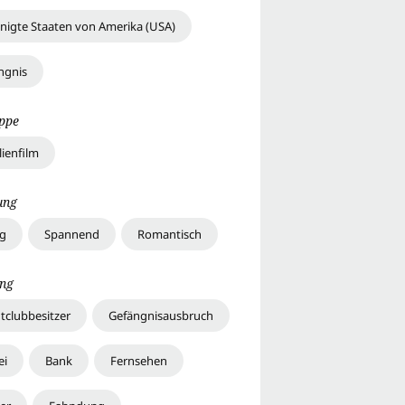
inigte Staaten von Amerika (USA)
ngnis
uppe
lienfilm
ung
ig
Spannend
Romantisch
ng
tclubbesitzer
Gefängnisausbruch
ei
Bank
Fernsehen