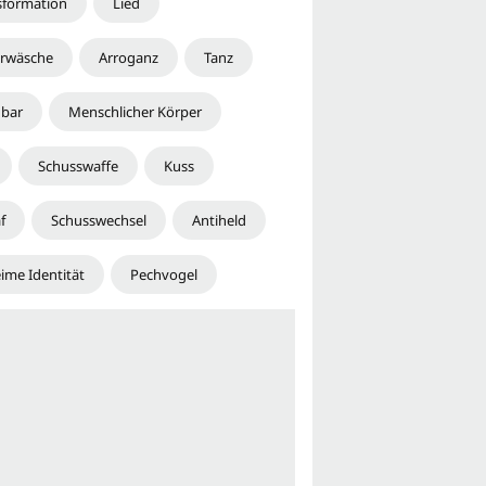
sformation
Lied
rwäsche
Arroganz
Tanz
bar
Menschlicher Körper
Schusswaffe
Kuss
f
Schusswechsel
Antiheld
ime Identität
Pechvogel