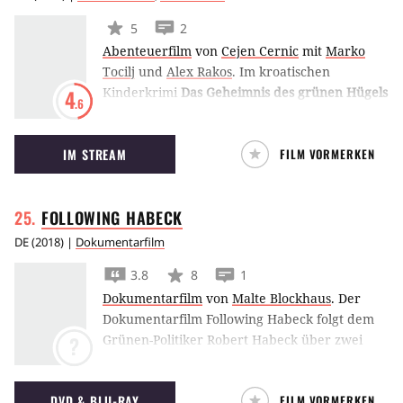
5
2
Abenteuerfilm
von
Cejen Cernic
mit
Marko
Tocilj
und
Alex Rakos
.
Im kroatischen
Kinderkrimi
Das Geheimnis des grünen Hügels
4
.6
beschließt eine Gruppe Freunde, den Dieb zu
fassen, der in ihrem Dorf sein Unwesen treibt.
IM STREAM
FILM VORMERKEN
FOLLOWING
HABECK
DE
(
2018
) |
Dokumentarfilm
3.8
8
1
Dokumentarfilm
von
Malte Blockhaus
.
Der
Dokumentarfilm Following Habeck folgt dem
Grünen-Politiker Robert Habeck über zwei
?
Jahre hinweg bei seinem Versuch, sich als
Spitzenkandidat für die Bundestagswahl
DVD & BLU-RAY
FILM VORMERKEN
aufstellen zu lassen.