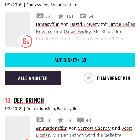
US
(
2016
) |
Fantasyfilm
,
Abenteuerfilm
6.4
161
54
Fantasyfilm
von
David Lowery
mit
Bryce Dallas
Howard
und
Oakes Fegley
.
Mit Elliot, der
Drache kehrt eine Neuauflage des 1977er
6
.5
Kinderfilm-Klassikers Elliot, das
Schmunzelmonster über einen Jungen und
AUF DISNEY+
seinen Drachen auf die große Leinwand
zurück.
ALLE ANBIETER
FILM VORMERKEN
DER
GRINCH
US
(
2018
) |
Animationsfilm
,
Fantasyfilm
5.6
63
48
Animationsfilm
von
Yarrow Cheney
und
Scott
Mosier
.
Mit Der Grinch wird die beliebte