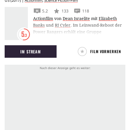
US
(
2017
) |
Actionfilm
,
Science Fiction-Film
5.2
133
118
Actionfilm
von
Dean Israelite
mit
Elizabeth
Banks
und
RJ Cyler
.
Im Leinwand-Reboot der
Power Rangers erhält eine Gruppe
5
.3
Jugendlicher nicht nur einen Satz farbiger
Anzüge, sondern auch Superkräfte, um die
IM STREAM
FILM VORMERKEN
Welt zu retten.