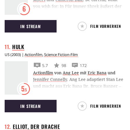
you wish for: In Für immer Shrek äußert der
6
grüne Oger einen fatalen Wunsch und geht
damit einen Teufelspakt ein.
IM STREAM
FILM VORMERKEN
HULK
US
(
2003
) |
Actionfilm
,
Science Fiction-Film
5.7
98
172
Actionfilm
von
Ang Lee
mit
Eric Bana
und
Jennifer Connelly
.
Ang Lee adaptiert Stan Lee
und macht aus Eric Bana Dr. Bruce Banner –
5
.5
Hulk erzählt die Geschichte des jähzornigsten
Marvel-(Anti)Superhelden aller Zeiten.
IM STREAM
FILM VORMERKEN
ELLIOT, DER
DRACHE