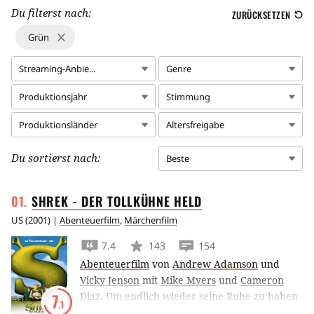
Du filterst nach:
ZURÜCKSETZEN
Grün
Streaming-Anbie...
Genre
Produktionsjahr
Stimmung
Produktionsländer
Altersfreigabe
Du sortierst nach:
Beste
SHREK - DER TOLLKÜHNE
HELD
US
(
2001
) |
Abenteuerfilm
,
Märchenfilm
7.4
143
154
Abenteuerfilm
von
Andrew Adamson
und
Vicky Jenson
mit
Mike Myers
und
Cameron
Diaz
.
Um endlich wieder seine Ruhe zu haben
7
.1
macht sich Oger Shrek auf, die Prinzessin