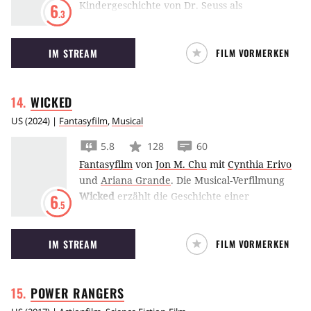
Kindergeschichte von Dr. Seuss als
6
.3
Animationsfilm neu aufgelegt. Auch diesmal
versucht der grünhaarige Spielverderber,
IM STREAM
FILM VORMERKEN
Weihnachten zu verhindern.
WICKED
US
(
2024
) |
Fantasyfilm
,
Musical
5.8
128
60
Fantasyfilm
von
Jon M. Chu
mit
Cynthia Erivo
und
Ariana Grande
.
Die Musical-Verfilmung
Wicked
erzählt die Geschichte einer
6
.5
grünhäutigen Hexe aus dem zauberhaften
Land von Oz, deren Weg zur Bösewichtin
IM STREAM
FILM VORMERKEN
vorgezeichnet zu sein scheint.
POWER
RANGERS