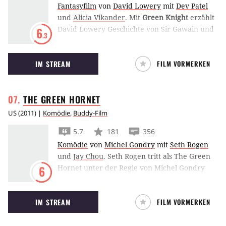
Fantasyfilm
von
David Lowery
mit
Dev Patel
und
Alicia Vikander
.
Mit
Green Knight
erzählt
David Lowery Geschichte von Sir Gawain und
6
.3
dem Grünen Ritter. In der englischen Sage
zieht der Ritter aus Arthurs Tafelrunde aus,
IM STREAM
FILM VORMERKEN
um sein Versprechen an den enthaupteten
Gegner einzulösen.
THE GREEN
HORNET
US
(
2011
) |
Komödie
,
Buddy-Film
5.7
181
356
Komödie
von
Michel Gondry
mit
Seth Rogen
und
Jay Chou
.
Seth Rogen tritt als The Green
Hornet unter der Regie von Michel Gondry
6
den Kampf gegen Fiesling Christoph Waltz an.
IM STREAM
FILM VORMERKEN