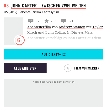
JOHN CARTER - ZWISCHEN ZWEI
WELTEN
US
(
2012
) |
Abenteuerfilm
,
Fantasyfilm
5.7
236
321
Abenteuerfilm
von
Andrew Stanton
mit
Taylor
Kitsch
und
Lynn Collins
.
In Disneys Mars-
Abenteuer verschlägt es John Carter aus dem
6
.3
wilden Westen auf den Mars. Dort gerät er
mitten in einen Krieg verschiedener Mars-
AUF DISNEY+
Bewohner.
ALLE ANBIETER
FILM VORMERKEN