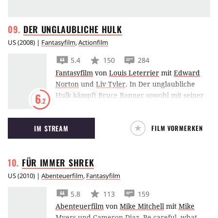
DER UNGLAUBLICHE
HULK
US
(
2008
) |
Fantasyfilm
,
Actionfilm
5.4
150
284
Fantasyfilm
von
Louis Leterrier
mit
Edward
Norton
und
Liv Tyler
.
In Der unglaubliche
Hulk kämpft Bruce Banner sowohl mit seiner
6
.2
eigenen bösen Seite als auch gegen General
Ross und dessen Vorstellung eines
IM STREAM
FILM VORMERKEN
Supersoldaten.
FÜR IMMER
SHREK
US
(
2010
) |
Abenteuerfilm
,
Fantasyfilm
5.8
113
159
Abenteuerfilm
von
Mike Mitchell
mit
Mike
Myers
und
Cameron Diaz
.
Be careful, what