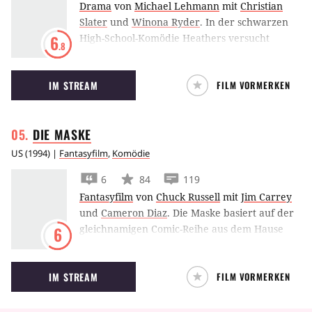
Drama
von
Michael Lehmann
mit
Christian
Slater
und
Winona Ryder
.
In der schwarzen
High-School-Komödie Heathers versucht
6
.8
Winona Ryder bei einer ebenso populären wie
bösartigen Mädchenclique Anschluss zu
IM STREAM
FILM VORMERKEN
finden, bis es selbst ihr zu viel wird.
DIE
MASKE
US
(
1994
) |
Fantasyfilm
,
Komödie
6
84
119
Fantasyfilm
von
Chuck Russell
mit
Jim Carrey
und
Cameron Diaz
.
Die Maske basiert auf der
gleichnamigen Comic-Reihe aus dem Hause
6
Dark Horse Comics mit Gummigesicht Jim
Carrey in einer Paraderolle als Zoot Suit
IM STREAM
FILM VORMERKEN
tragender Super-Trickster.