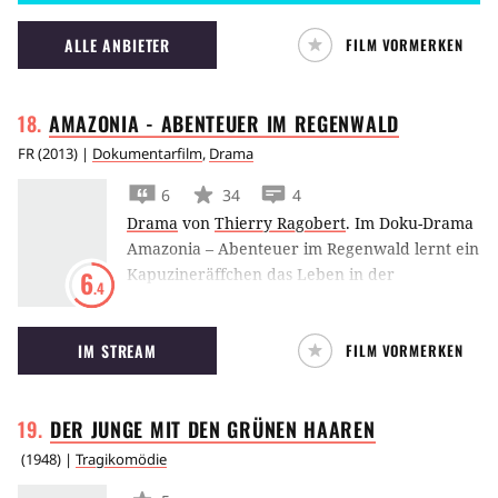
Am Tag des dritten Versuchs erfindet er
"Flubber", eine grüne Substanz, die durch die
ALLE ANBIETER
FILM VORMERKEN
Luft fliegt.
AMAZONIA - ABENTEUER IM
REGENWALD
FR
(
2013
) |
Dokumentarfilm
,
Drama
6
34
4
Drama
von
Thierry Ragobert
.
Im Doku-Drama
Amazonia – Abenteuer im Regenwald lernt ein
Kapuzineräffchen das Leben in der
6
.4
brasilianischen Wildnis kennen.
IM STREAM
FILM VORMERKEN
DER JUNGE MIT DEN GRÜNEN
HAAREN
(
1948
) |
Tragikomödie