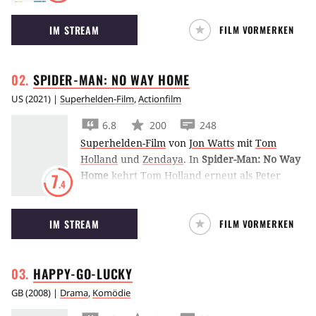
Fiona aus den Klauen eines Drachen zu retten.
IM STREAM
FILM VORMERKEN
SPIDER-MAN: NO WAY
HOME
US
(
2021
) |
Superhelden-Film
,
Actionfilm
6.8
200
248
Superhelden-Film
von
Jon Watts
mit
Tom
Holland
und
Zendaya
.
In
Spider-Man: No Way
Home
kehrt Tom Holland erneut als Peter
7
.4
Parker ins Marvel Cinematic Universe zurück.
Mithilfe eines Zaubers von Doctor Strange soll
IM STREAM
FILM VORMERKEN
die Welt seine wahre Identität vergessen.
Aber dann gehen die Probleme erst richtig los.
HAPPY-GO-LUCKY
GB
(
2008
) |
Drama
,
Komödie