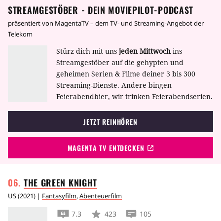
STREAMGESTÖBER - DEIN MOVIEPILOT-PODCAST
präsentiert von MagentaTV – dem TV- und Streaming-Angebot der
Telekom
Stürz dich mit uns
jeden Mittwoch
ins
Streamgestöber auf die gehypten und
geheimen Serien & Filme deiner 3 bis 300
Streaming-Dienste. Andere bingen
Feierabendbier, wir trinken Feierabendserien.
JETZT REINHÖREN
MAGENTA TV ENTDECKEN
THE GREEN
KNIGHT
US
(
2021
) |
Fantasyfilm
,
Abenteuerfilm
7.3
423
105