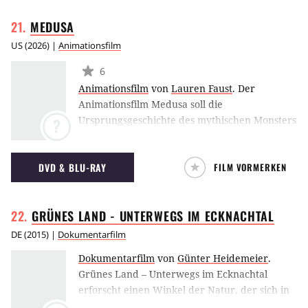
MEDUSA
US
(
2026
) |
Animationsfilm
6
Animationsfilm
von
Lauren Faust
.
Der
Animationsfilm Medusa soll die
Ursprungsgeschichte des mythischen Monsters
?
erzählen, die früher auch nur ein ganz
normales Mädchen war.
DVD & BLU-RAY
FILM VORMERKEN
GRÜNES LAND - UNTERWEGS IM
ECKNACHTAL
DE
(
2015
) |
Dokumentarfilm
Dokumentarfilm
von
Günter Heidemeier
.
Grünes Land – Unterwegs im Ecknachtal
erforscht einen Winkel der Natur, der sich in
landschaftlicher Schönheit an einen