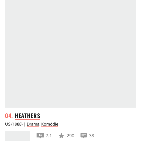
HEATHERS
US
(
1988
) |
Drama
,
Komödie
7.1
290
38