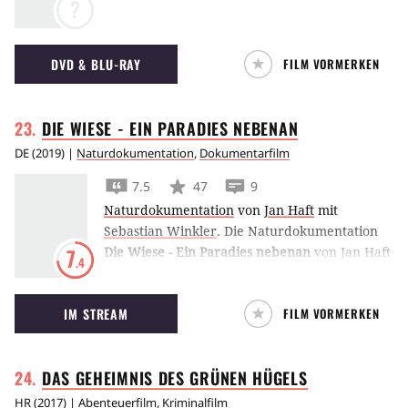
?
bayerischen Flusslauf schmiegt.
DVD & BLU-RAY
FILM VORMERKEN
DIE WIESE - EIN PARADIES
NEBENAN
DE
(
2019
) |
Naturdokumentation
,
Dokumentarfilm
7.5
47
9
Naturdokumentation
von
Jan Haft
mit
Sebastian Winkler
.
Die Naturdokumentation
Die Wiese - Ein Paradies nebenan
von Jan Haft
7
.4
taucht ein in das vielfältige Leben auf
deutschen Wildwiesen ein und weist auf die
IM STREAM
FILM VORMERKEN
Gefahren des Rückgangs der Artenvielfalt hin.
DAS GEHEIMNIS DES GRÜNEN
HÜGELS
HR
(
2017
) |
Abenteuerfilm
,
Kriminalfilm