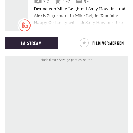
7.2
197
99
Drama
von
Mike Leigh
mit
Sally Hawkins
und
Alexis Zegerman
.
In Mike Leighs Komödie
Happy-Go-Lucky will sich Sally Hawkins ihre
6
.3
gute Laune nicht vermiesen lassen.
IM STREAM
FILM VORMERKEN