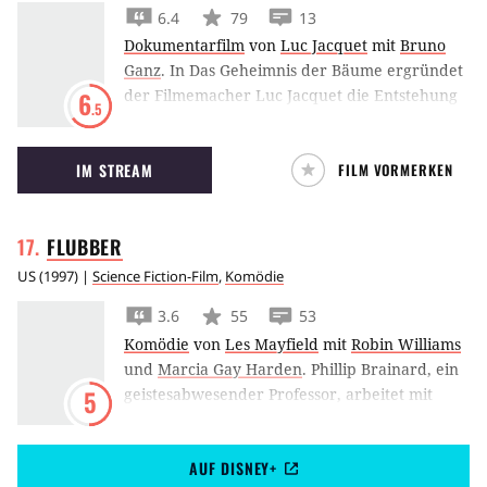
6.4
79
13
Dokumentarfilm
von
Luc Jacquet
mit
Bruno
Ganz
.
In Das Geheimnis der Bäume ergründet
der Filmemacher Luc Jacquet die Entstehung
6
.5
des tropischen Regenwalds und zeigt die
kleinen und großen Wunder der Natur.
IM STREAM
FILM VORMERKEN
FLUBBER
US
(
1997
) |
Science Fiction-Film
,
Komödie
3.6
55
53
Komödie
von
Les Mayfield
mit
Robin Williams
und
Marcia Gay Harden
.
Phillip Brainard, ein
geistesabwesender Professor, arbeitet mit
5
seinem Assistenten Weebo an einer neuen
Energiequelle. Schon zwei mal hat er die
AUF DISNEY+
Hochzeit mit seiner Freundin Sara verpaßt.