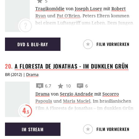
5
Tragikomödie
von
Joseph Losey
mit
Robert
Ryan
und
Pat O'Brien
.
Peters Eltern kommen
bei einem Luftangriff ums Leben. Dem Jungen
?
erzählt jedoch niemand, warum seine Mutter
und Vater nicht mehr da sind. Als Peter eines
DVD & BLU-RAY
FILM VORMERKEN
Tages doch die Wahrheit erfährt, werden
seine Haare über Nacht grün. Seine
Mitmenschen reagieren darauf negativ und
A FLORESTA DE JONATHAS - IM DUNKLEN
GRÜN
verlangen, dass Peter sich kahlscheren lässt.
BR
(
2012
) |
Drama
6.7
10
6
Drama
von
Sergio Andrade
mit
Socorro
Papoula
und
Maria Maciel
.
Im brasilianischen
Film A Floresta de Jonathas – Im dunklen Grün
4
.5
begeben sich vier Jugendliche auf ein
abenteuerlichen Ausflug in den
IM STREAM
FILM VORMERKEN
brasilianischen Dschungel.