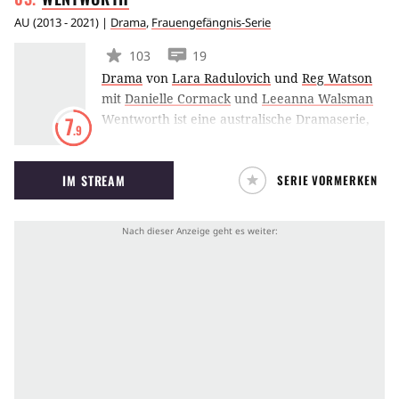
AU
(
2013 - 2021
) |
Drama
,
Frauengefängnis-Serie
103
19
Drama
von
Lara Radulovich
und
Reg Watson
mit
Danielle Cormack
und
Leeanna Walsman
Wentworth ist eine australische Dramaserie,
7
.9
die im Jahr 2013 zum ersten Mal ausgestrahlt
wurde und eine Neuauflage der Serie
IM STREAM
SERIE VORMERKEN
Prisoners ist. Die Handlung dreht sich rund
um die Geschehnisse in einem
Frauengefängnis. Im Mittelpunkt der
Geschehnisse befindet sich eine Frau, die
angeblich ihren Mann ermordet hat.