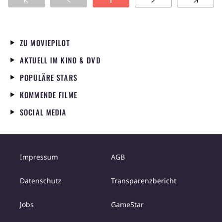
1
finden die Beamten darin Drogen, und Kat
wird ins berüchtigte "Bangkok Hilton"
Gefängnis gesteckt. Während Kat sich im
Gefängnis mit der zum Tode verurteilten
ZU MOVIEPILOT
Mandy Engels anfrendet, kämpft draußen ihr
AKTUELL IM KINO & DVD
Anwalt mit den Behörden, um sie wieder auf
freien Fuß zu bekommen.
POPULÄRE STARS
KOMMENDE FILME
SOCIAL MEDIA
Impressum
AGB
Datenschutz
Transparenzbericht
Jobs
GameStar