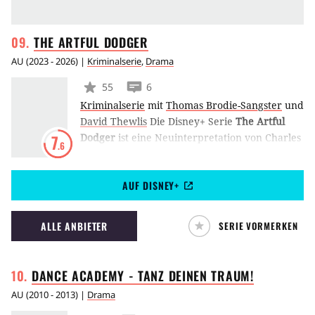
THE ARTFUL
DODGER
AU
(
2023 - 2026
) |
Kriminalserie
,
Drama
55
6
Kriminalserie
mit
Thomas Brodie-Sangster
und
David Thewlis
Die Disney+ Serie
The Artful
Dodger
ist eine Neuinterpretation von Charles
7
.6
Dickens Figur Jack Dawkins. Dieser führt im
Australien der 1850er Jahre ein Doppelleben
AUF DISNEY+
als Chirurg und Meisterdieb zwischen
aufregenden Heists und gefährlichen
Operationen.
ALLE ANBIETER
SERIE VORMERKEN
DANCE ACADEMY - TANZ DEINEN
TRAUM!
AU
(
2010 - 2013
) |
Drama