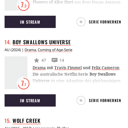
Flowers of Alice Hart
aus dem Hause Amazon
7
.3
Prime Video ist eine Adaption des
gleichnamigen Romans von Holly Ringland.
IM STREAM
SERIE VORMERKEN
Erzählt wird die Geschichte des Mädchens
Alice Hart. In ihrer Kindheit erlebt sie
grausame Gewalt, was einen dunklen Schatten
BOY SWALLOWS
UNIVERSE
auf ihr Leben als Erwachsene wirft.
AU
(
2024
) |
Drama
,
Coming of Age-Serie
47
14
Drama
mit
Travis Fimmel
und
Felix Cameron
Die australische Netflix-Serie
Boy Swallows
Universe
ist eine Adaption des gleichnamigen
7
.1
Coming-of-Age-Romans von Trent Dalton.
Erzählt wird die Geschichte einer zerrütteten
IM STREAM
SERIE VORMERKEN
Familie aus Brisbane in den 80er Jahren.
WOLF
CREEK