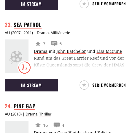
IM STREAM
SERIE VORMERKEN
von Chris Uhlmann und Steve Lewis.
SEA
PATROL
AU
(
2007 - 2011
) |
Drama
,
Militärserie
7
6
Drama
mit
John Batchelor
und
Lisa McCune
Rund um das Great Barrier Reef und vor der
Küste Queenslands sorgt die Crew der HMAS
7
.8
Hammersley für Recht und Ordnung. Neben
den alltäglichen offiziellen Pflichten auf dem
IM STREAM
SERIE VORMERKEN
Patrouillenschiff der australischen Marine
erlebt die Crew in jeder Episode stets neue
und aufregende Abenteuer: So jagen sie
PINE
GAP
beispielsweise Drogenschmugglern, illegalen
Immigranten und Piraten hinterher. Aber
AU
(
2018
) |
Drama
,
Thriller
auch die Aufklärung mysteriöser Todesfälle,
16
4
Korruption oder illegale Ernten wertvoller
Drama
von
Greg Haddrick
und
Felicity