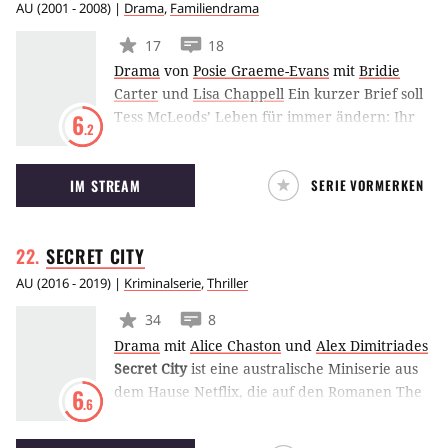
AU
(
2001 - 2008
) |
Drama
,
Familiendrama
17
18
Drama
von
Posie Graeme-Evans
mit
Bridie
Carter
und
Lisa Chappell
Ein kurzer Brief soll
Tess McLeods’ Leben für immer ändern: Ihr
6
.2
Vater Jack ist gestorben, und die junge Frau
hat die Hälfte der riesigen Rinderfarm im
IM STREAM
SERIE VORMERKEN
australischen Outback geerbt. Nach der
Trennung ihrer Eltern in der Stadt
aufgewachsen, hat Tess die Farm und ihre
SECRET
CITY
Halbschwester Claire seit fast 20 Jahren nicht
mehr gesehen.
AU
(
2016 - 2019
) |
Kriminalserie
,
Thriller
34
8
Drama
mit
Alice Chaston
und
Alex Dimitriades
Secret City
ist eine australische Miniserie aus
dem Hause Netflix, die auf den Romanen The
6
.6
Marmalade Files und The Mandarin Code
basiert. Beide Werke stammen aus der Feder