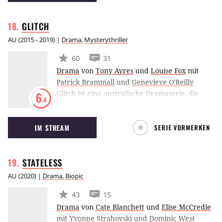
Informationen über mögliche Verwicklungen
in höchsten politischen Rängen erhalten und
GLITCH
somit in Lebensgefahr schweben.
AU
(
2015 - 2019
) |
Drama
,
Mysterythriller
60
31
Drama
von
Tony Ayres
und
Louise Fox
mit
Patrick Brammall
und
Genevieve O'Reilly
Glitch ist eine australische Dramaserie, die
6
.4
erstmals 2015 ausgestrahlt wurde. Sie spielt in
der Kleinstadt Yoorana und erzählt von einem
IM STREAM
SERIE VORMERKEN
mysteriösen Ereignis. Eines Tages stehen sechs
Menschen von den Toten wieder auf.
Niemand kann sich erklären, was passiert ist.
STATELESS
AU
(
2020
) |
Drama
,
Biopic
43
15
Drama
von
Cate Blanchett
und
Elise McCredie
mit
Yvonne Strahovski
und
Dominic West