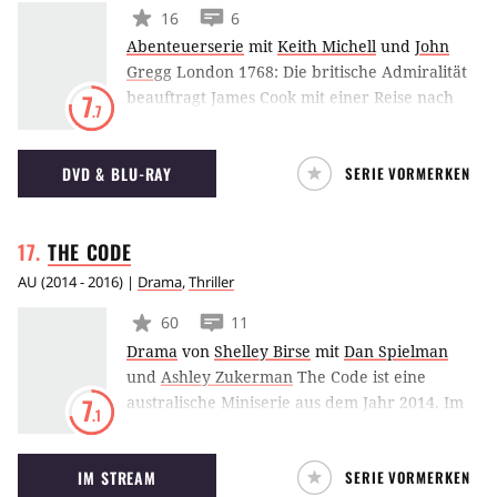
16
6
Abenteuerserie
mit
Keith Michell
und
John
Gregg
London 1768: Die britische Admiralität
beauftragt James Cook mit einer Reise nach
7
.7
Tahiti. Statt ein prächtiges Schiff zu verlangen,
lässt Cook einen alten Kohlenfrachter
DVD & BLU-RAY
SERIE VORMERKEN
umbauen und sticht mit Wissenschaftlern und
Exzentrikern in See - getrieben von der
Sehnsucht nach Wind, Wellen und weiter
THE
CODE
Welt.
AU
(
2014 - 2016
) |
Drama
,
Thriller
60
11
Drama
von
Shelley Birse
mit
Dan Spielman
und
Ashley Zukerman
The Code ist eine
australische Miniserie aus dem Jahr 2014. Im
7
.1
Zentrum von The Code stehen die sehr
unterschiedlichen Brüder Ned (Dan Spielman)
IM STREAM
SERIE VORMERKEN
und Jesse (Ashley Zukerman), die