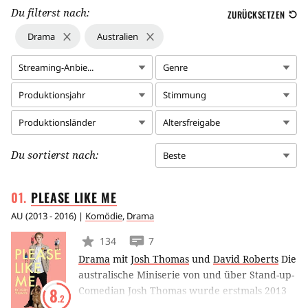
Du filterst nach:
ZURÜCKSETZEN
Drama
Australien
Streaming-Anbie...
Genre
Produktionsjahr
Stimmung
Produktionsländer
Altersfreigabe
Du sortierst nach:
Beste
PLEASE LIKE
ME
AU
(
2013 - 2016
) |
Komödie
,
Drama
134
7
Drama
mit
Josh Thomas
und
David Roberts
Die
australische Miniserie von und über Stand-up-
Comedian Josh Thomas wurde erstmals 2013
8
.2
ausgestrahlt und dreht sich über das sein