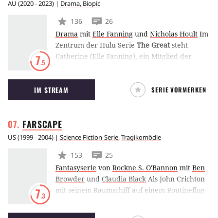
AU
(
2020 - 2023
) |
Drama
,
Biopic
136
26
Drama
mit
Elle Fanning
und
Nicholas Hoult
Im
Zentrum der Hulu-Serie
The Great
steht
Catherine (Elle Fanning), ein Mitglied der
7
.5
königlichen Familie, die im 18. Jahrhundert in
Österreich lebt. Als sie einen Kaiser heiratet,
IM STREAM
SERIE VORMERKEN
muss sie sich zwischen ihren persönlichen
Wünschen und der Zukunft Russlands
entscheiden. (LE)
FARSCAPE
US
(
1999 - 2004
) |
Science Fiction-Serie
,
Tragikomödie
153
25
Fantasyserie
von
Rockne S. O'Bannon
mit
Ben
Browder
und
Claudia Black
Als John Crichton
mit seinem Raumschiff auf einem Routineflug
7
.3
unterwegs ist, gerät er in ein “Wurmloch”, das
ihn weit, weit weg von zu Hause schleudert.