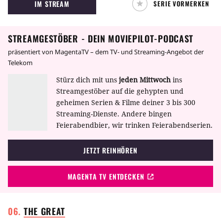
IM STREAM
SERIE VORMERKEN
Fall eines schwangeren, zwölfjährigen
Mädchens, das auf urplötzlich verschwindet.
Polizistin Robin Griffin (Elisabeth Moss) begibt
STREAMGESTÖBER - DEIN MOVIEPILOT-PODCAST
sich auf die Suche nach ihr und damit auch
nach sich selbst. Ein Labyrinth voller
präsentiert von MagentaTV – dem TV- und Streaming-Angebot der
Geheimnisse, das besser nie erkundet worden
Telekom
wäre.
Stürz dich mit uns
jeden Mittwoch
ins
Streamgestöber auf die gehypten und
geheimen Serien & Filme deiner 3 bis 300
Streaming-Dienste. Andere bingen
Feierabendbier, wir trinken Feierabendserien.
JETZT REINHÖREN
MAGENTA TV ENTDECKEN
THE
GREAT