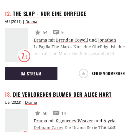
erreicht, wird er sterben.
Probleme des Erwachsenwerdens meistern.
THE SLAP - NUR EINE
OHRFEIGE
AU
(
2011
) |
Drama
54
9
Drama
mit
Brendan Cowell
und
Jonathan
LaPaglia
The Slap – Nur eine Ohrfeige ist eine
australische Miniserie. In insgesamt acht
7
.3
Episoden werden die verheerenden
Ereignisse dokumentiert, nachdem eine
IM STREAM
SERIE VORMERKEN
Ohrfeige die Harmonie eines familiären
Grillfests komplett zerstört hat.
DIE VERLORENEN BLUMEN DER ALICE
HART
US
(
2023
) |
Drama
50
14
Drama
mit
Sigourney Weaver
und
Alycia
Debnam-Carey
Die Drama-Serie
The Lost