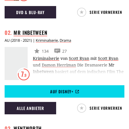
Coming-Out.
DVD & BLU-RAY
SERIE VORMERKEN
MR
INBETWEEN
AU
(
2018 - 2021
) |
Kriminalserie
,
Drama
134
27
Kriminalserie
von
Scott Ryan
mit
Scott Ryan
und
Damon Herriman
Die Dramaserie
Mr
Inbetween
basiert auf dem indischen Film The
7
.9
Magician und folgt in 3 Staffeln Ray Shoesmith
(Scott Ryan), der seine Rollen als Vater, Freund
AUF DISNEY+
und Ex-Mann mit seinen kriminellen
Machenschaften vereinen muss. (LE)
ALLE ANBIETER
SERIE VORMERKEN
WENTWORTH