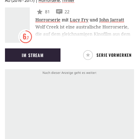
AU
(
2016 - 2017
) |
Horrorserie
,
Thriller
81
22
Horrorserie
mit
Lucy Fry
und
John Jarratt
Wolf Creek ist eine australische Horrorserie,
die auf dem gleichnamigen Kinofilm aus dem
6
.7
Jahr 2005 basiert und die die Geschichte rund
um Killer Mick Taylor fortsetzt. Dieses Mal
IM STREAM
SERIE VORMERKEN
verirrt sich die 19-jährige Touristin Eve aus
den USA in der Wüste Australiens, wo sie
direkt in die Arme des Serienmörders läuft.
Doch Eve überlebt den Angriff und sinnt
fortan auf Rache.