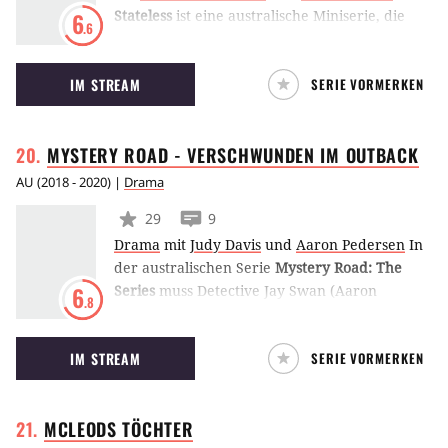
Stateless
ist eine australische Miniserie, die
6
.6
unter anderem von Cate Blanchett kreiert
wurde. Die Stewardess Sofie gerät darin in die
IM STREAM
SERIE VORMERKEN
Fänge einer Sekte und befindet sich daraufhin
auf der Flucht. Letzten Endes landet sie in
einem Flüchtlingslager.
MYSTERY ROAD - VERSCHWUNDEN IM
OUTBACK
AU
(
2018 - 2020
) |
Drama
29
9
Drama
mit
Judy Davis
und
Aaron Pedersen
In
der australischen Serie
Mystery Road: The
Series
muss Detective Jay Swan (Aaron
6
.8
Pedersen) eine spurlos verschwundene Person
im Outback wiederfinden und stößt dabei auf
IM STREAM
SERIE VORMERKEN
lang gehütete Geheimnisse. Die Serie basiert
auf dem Thriller Mystery Road aus dem Jahr
2013. (LE)
MCLEODS
TÖCHTER