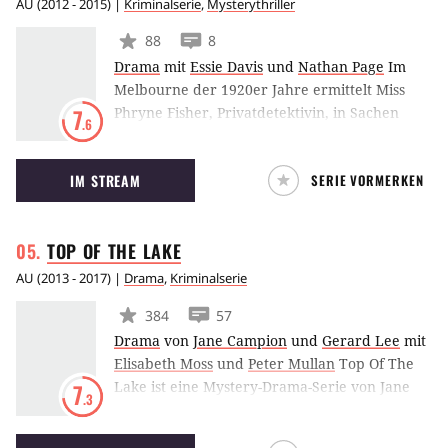
AU
(
2012 - 2015
) |
Kriminalserie
,
Mysterythriller
88
8
Drama
mit
Essie Davis
und
Nathan Page
Im
Melbourne der 1920er Jahre ermittelt Miss
Phryne Fisher, Privatdetektivin, in Sachen
7
.6
Mord und lässt dabei so manches Mal die
Polizei in Gestalt von Detective Inspector
IM STREAM
SERIE VORMERKEN
Robinson alt aussehen. Dank der Kostüme und
Ausstattung lässt die australische Serie die
Roaring Twenties wieder aufleben. Miss
TOP OF THE
LAKE
Fishers mysteriöse Mordfälle basiert auf einer
18-teiligen Buchreihe der australischen
AU
(
2013 - 2017
) |
Drama
,
Kriminalserie
Autorin Kerry Greenwood.
384
57
Drama
von
Jane Campion
und
Gerard Lee
mit
Elisabeth Moss
und
Peter Mullan
Top Of The
Lake ist eine Mystery-Drama-Serie von Jane
7
.3
Campion und Gerard Lee, die in Neuseeland
spielt. Im Mittelpunkt der Handlung steht der