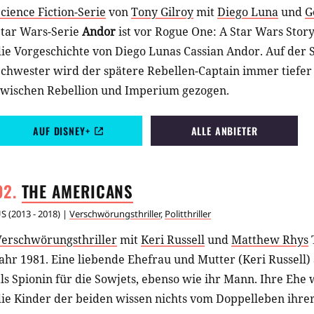
cience Fiction-Serie
von
Tony Gilroy
mit
Diego Luna
und
G
Star Wars-Serie
Andor
ist vor Rogue One: A Star Wars Story
ie Vorgeschichte von Diego Lunas Cassian Andor. Auf der 
chwester wird der spätere Rebellen-Captain immer tiefer 
zwischen Rebellion und Imperium gezogen.
AUF DISNEY+
ALLE ANBIETER
THE
AMERICANS
US
(
2013 - 2018
) |
Verschwörungsthriller
,
Politthriller
Verschwörungsthriller
mit
Keri Russell
und
Matthew Rhys
ahr 1981. Eine liebende Ehefrau und Mutter (Keri Russell) 
ls Spionin für die Sowjets, ebenso wie ihr Mann. Ihre Ehe
ie Kinder der beiden wissen nichts vom Doppelleben ihrer