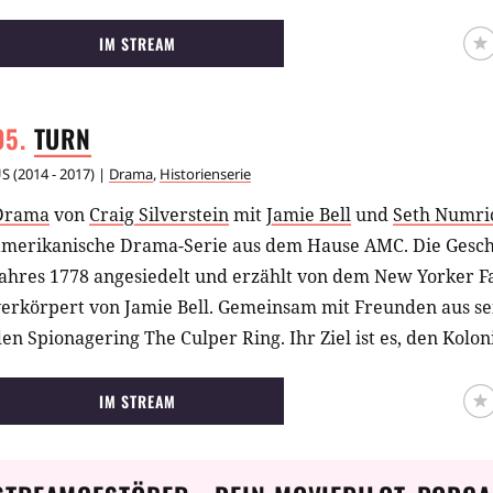
IM STREAM
TURN
US
(
2014 - 2017
) |
Drama
,
Historienserie
Drama
von
Craig Silverstein
mit
Jamie Bell
und
Seth Numri
amerikanische Drama-Serie aus dem Hause AMC. Die Gesch
Jahres 1778 angesiedelt und erzählt von dem New Yorker 
verkörpert von Jamie Bell. Gemeinsam mit Freunden aus se
en Spionagering The Culper Ring. Ihr Ziel ist es, den Kol
ationale Unabhängigkeit einen Vorteil zu verschaffen.
IM STREAM