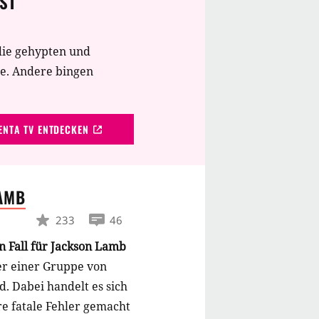
ST
die gehypten und
te. Andere bingen
NTA TV ENTDECKEN
AMB
233
46
n Fall für Jackson Lamb
er einer Gruppe von
. Dabei handelt es sich
re fatale Fehler gemacht