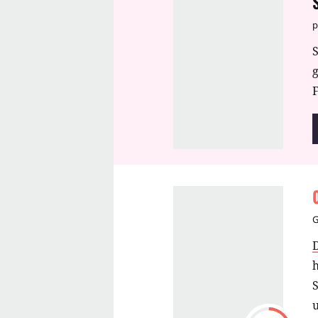
p
S
F
S
u