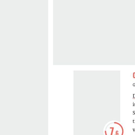
i
S
7
.6