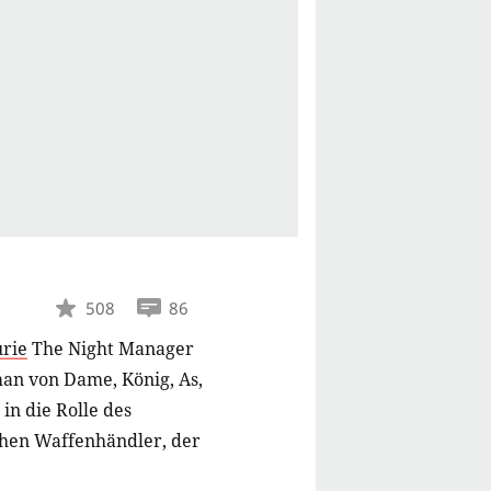
508
86
rie
The Night Manager
man von Dame, König, As,
in die Rolle des
chen Waffenhändler, der