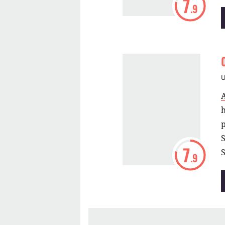
7
.9
h
p
S
7
S
.9