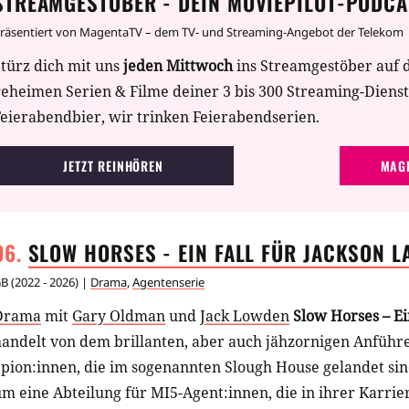
STREAMGESTÖBER - DEIN MOVIEPILOT-PODCA
räsentiert von MagentaTV – dem TV- und Streaming-Angebot der Telekom
türz dich mit uns
jeden Mittwoch
ins Streamgestöber auf 
geheimen Serien & Filme deiner 3 bis 300 Streaming-Diens
eierabendbier, wir trinken Feierabendserien.
JETZT REINHÖREN
MAGE
SLOW HORSES - EIN FALL FÜR JACKSON
L
GB
(
2022 - 2026
) |
Drama
,
Agentenserie
Drama
mit
Gary Oldman
und
Jack Lowden
Slow Horses – Ei
handelt von dem brillanten, aber auch jähzornigen Anführ
pion:innen, die im sogenannten Slough House gelandet sind
m eine Abteilung für MI5-Agent:innen, die in ihrer Karrie