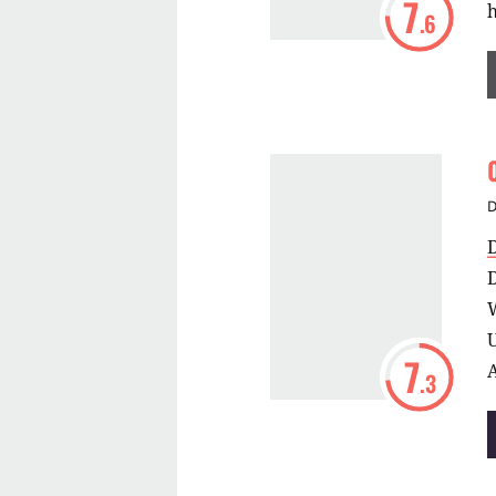
7
.6
D
W
U
7
.3