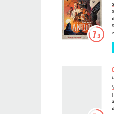
S
d
S
7
.9
J
a
d