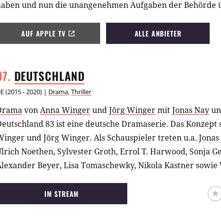
haben und nun die unangenehmen Aufgaben der Behörde
AUF APPLE TV
ALLE ANBIETER
DEUTSCHLAND
E
(
2015 - 2020
) |
Drama
,
Thriller
Drama
von
Anna Winger
und
Jörg Winger
mit
Jonas Nay
u
Deutschland 83 ist eine deutsche Dramaserie. Das Konzept
inger und Jörg Winger. Als Schauspieler treten u.a. Jonas
lrich Noethen, Sylvester Groth, Errol T. Harwood, Sonja G
Alexander Beyer, Lisa Tomaschewky, Nikola Kastner sowie 
IM STREAM