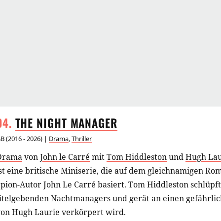
THE NIGHT
MANAGER
GB
(
2016 - 2026
) |
Drama
,
Thriller
Drama
von
John le Carré
mit
Tom Hiddleston
und
Hugh Lau
st eine britische Miniserie, die auf dem gleichnamigen Ro
pion-Autor John Le Carré basiert. Tom Hiddleston schlüpft 
titelgebenden Nachtmanagers und gerät an einen gefährli
von Hugh Laurie verkörpert wird.