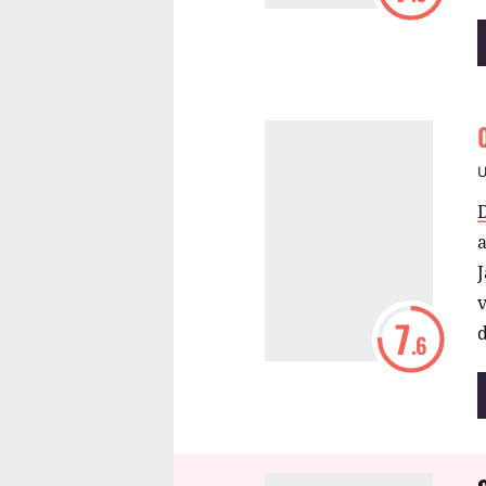
7
d
.6
n