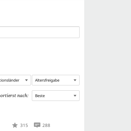
tionsländer
Altersfreigabe
ortierst nach:
Beste
315
288