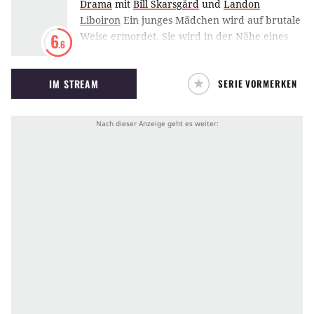
Drama
mit
Bill Skarsgård
und
Landon
Liboiron
Ein junges Mädchen wird auf brutale
Weise ermordet. Sie wird in der Nähe eines
6
.6
ehemaligen Stahlwerks gefunden. Als die
beiden jungen Männer Peter und Roman
IM STREAM
SERIE VORMERKEN
verdächtigt werden, die Tat begangen zu
haben, beschließen sie, den wahren Täter
selbst zu finden.