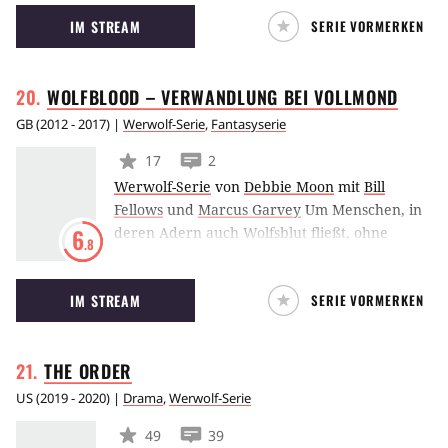
Serienadaption, die auf der Romanreihe
IM STREAM
SERIE VORMERKEN
Chroniken der Unterwelt von Cassandra Clare
basiert.
WOLFBLOOD – VERWANDLUNG BEI
VOLLMOND
GB
(
2012 - 2017
) |
Werwolf-Serie
,
Fantasyserie
17
2
Werwolf-Serie
von
Debbie Moon
mit
Bill
Fellows
und
Marcus Garvey
Um Menschen, in
deren Adern auch Wolfsblut fließt, ohne
6
.8
Werwölfe zu sein, geht es in der Fantasy-Story.
Dazu gehören auch die Eltern der 14-jährigen
IM STREAM
SERIE VORMERKEN
Maddy, die sich zu jedem Vollmond selbst in
den Keller einsperren, weil sie zu Wölfen
werden. Maddy und ihre Freunde Shannon
THE
ORDER
und Tom gelten als Sonderlinge. Doch dann
kommt Rhydian neu an die Schule. Maddy
US
(
2019 - 2020
) |
Drama
,
Werwolf-Serie
merkt sofort, dass etwas anders ist an ihm.
49
39