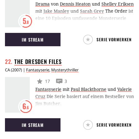
Drama
von
Dennis Heaton
und
Shelley Eriksen
mit
Jake Manley
und
Sarah Grey
The Order
ist
eine 10 Episoden umfassende Monsterserie
5
.8
von Netflix, in der Collegestudent Jack Morton
einer geheimen Organisation beitritt, die ihn
IM STREAM
SERIE VORMERKEN
in einen Krieg zwischen Werwölfen und
dunklen Magiern bringt. (LE)
THE DRESDEN
FILES
CA
(
2007
) |
Fantasyserie
,
Mysterythriller
17
3
Fantasyserie
mit
Paul Blackthorne
und
Valerie
Cruz
Die Serie basiert auf einem Bestseller von
Jim Butcher.
6
.6
Sie spielt in Chicago und dreht sich um den
Privatdetektiv Harry Dresden, der
IM STREAM
SERIE VORMERKEN
außergewöhnliche Zauberfähigkeiten besitzt.