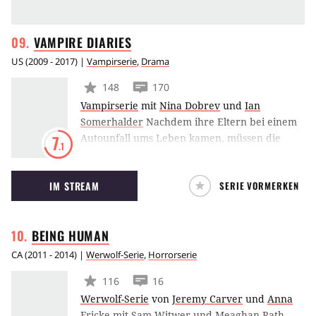
VAMPIRE
DIARIES
US
(
2009 - 2017
) |
Vampirserie
,
Drama
148
170
Vampirserie
mit
Nina Dobrev
und
Ian
Somerhalder
Nachdem ihre Eltern bei einem
Autounfall ums Leben kamen, müssen die
7
.1
Geschwister Elena und Jeremy Gilbert mit der
neuen Situation zurecht kommen. Während
IM STREAM
SERIE VORMERKEN
Jeremy sein Leid mit Drogen zu bekämpfen
versucht, lernt Elena den mysteriösen neuen
Klassenkameraden Stefan Salvatore näher
BEING
HUMAN
kennen. Der hat ein dunkles Geheimnis: Er ist
ein Vampir.
CA
(
2011 - 2014
) |
Werwolf-Serie
,
Horrorserie
116
16
Werwolf-Serie
von
Jeremy Carver
und
Anna
Fricke
mit
Sam Witwer
und
Meaghan Rath