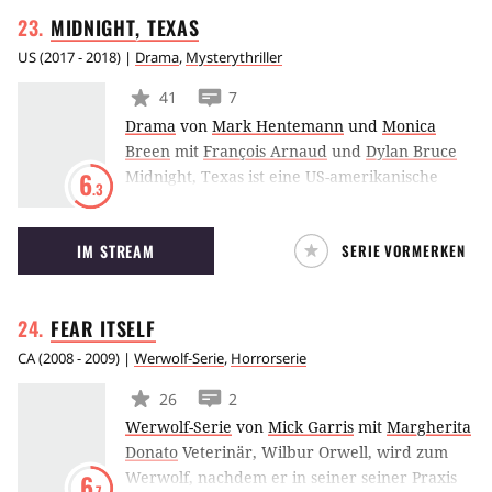
MIDNIGHT,
TEXAS
US
(
2017 - 2018
) |
Drama
,
Mysterythriller
41
7
Drama
von
Mark Hentemann
und
Monica
Breen
mit
François Arnaud
und
Dylan Bruce
Midnight, Texas ist eine US-amerikanische
6
.3
Fantasy-Serie aus dem Hause NBC, die im Jahr
2017 zum ersten Mal ausgestrahlt wurde und
IM STREAM
SERIE VORMERKEN
auf dem gleichnamigen Romanreihe von
Charlaine Harris basiert. Irgendwo zwischen
True Blood und Twin Peaks erzählt Midnight,
FEAR
ITSELF
Texas die Geschichte einer Kleinstadt, in der
Vampire, Hexen, Werwölfe und Engel Seite an
CA
(
2008 - 2009
) |
Werwolf-Serie
,
Horrorserie
Seite mit ganz normalen Menschen leben.
26
2
Werwolf-Serie
von
Mick Garris
mit
Margherita
Donato
Veterinär, Wilbur Orwell, wird zum
Werwolf, nachdem er in seiner seiner Praxis
6
.7