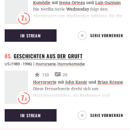
Komödie
mit
Jenna Ortega
und
Luis Guzmán
Die Netflix-Serie
Wednesday
folgt den
Abenteuern von Wednesday Addams, die die
7
.5
Nevermore Academy besucht und dort nicht
nur ihre eigenen Kräfte zu beherrschen lernt,
IM STREAM
SERIE VORMERKEN
sondern auch einen Mord aufklären und sich
finsteren Mächten stellen muss. Inszeniert
wird die Serie unter anderem von Tim Burton.
GESCHICHTEN AUS DER
GRUFT
US
(
1989 - 1996
) |
Horrorserie
,
Horrorkomödie
150
29
Horrorserie
mit
John Kassir
und
Brian Krause
Diese Fernsehserie dreht sich um
Horrorgeschichten. Als Regisseure und
7
.5
Autoren standen bei den einzelnen Folgen
große Namen aus Hollywood Pate, unter
IM STREAM
SERIE VORMERKEN
anderem Robert Zemeckis, Richard Donner
oder Frank Darabont. Zusammengehalten
werden die einzelnen Episoden von dem