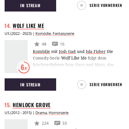
IM STREAM
SERIE VORMERKEN
Mikaelson. Hope ist ein Hybrid aus Werwolf,
Vampir und Hexe und besucht die Salvatore
Boarding School in Mystic Falls.
WOLF LIKE
ME
US
(
2022 - 2023
) |
Komödie
,
Fantasyserie
48
16
Komödie
mit
Josh Gad
und
Isla Fisher
Die
Comedy-Serie
Wolf Like Me
folgt dem
frischverliebten Paar Gary und Mary, das
6
.9
einige Hürden überwinden muss. Während
Gary nach dem Tod seiner Frau ein
IM STREAM
SERIE VORMERKEN
emotionales Wrack ist, hütet Mary ein dunkles
Geheimnis, das sie niemandem anvertrauen
kann.
HEMLOCK
GROVE
US
(
2012 - 2015
) |
Drama
,
Horrorserie
224
33