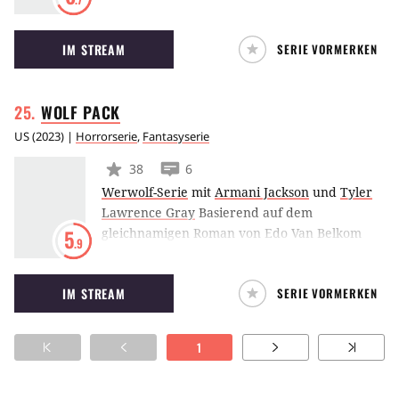
von einem Tier gebissen wurde.
IM STREAM
SERIE VORMERKEN
WOLF
PACK
US
(
2023
) |
Horrorserie
,
Fantasyserie
38
6
Werwolf-Serie
mit
Armani Jackson
und
Tyler
Lawrence Gray
Basierend auf dem
gleichnamigen Roman von Edo Van Belkom
5
.9
erzählt die Paramount+ Serie
Wolf Pack
von
vier Jugendlichen, die nach einem
IM STREAM
SERIE VORMERKEN
verheerenden Brand in Kalifornien
aufeinander treffen. Sie alle verbindet ein
Geheimnis: sie sind junge Werwölfe.
1