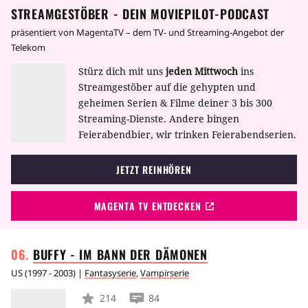
STREAMGESTÖBER - DEIN MOVIEPILOT-PODCAST
bekannten "Crypt Keeper", der jeweils die
Rahmengeschichte der Geschichten aus der
präsentiert von MagentaTV – dem TV- und Streaming-Angebot der
Gruft erzählt.
Telekom
Stürz dich mit uns
jeden Mittwoch
ins
Streamgestöber auf die gehypten und
geheimen Serien & Filme deiner 3 bis 300
Streaming-Dienste. Andere bingen
Feierabendbier, wir trinken Feierabendserien.
JETZT REINHÖREN
MAGENTA TV ENTDECKEN
BUFFY - IM BANN DER
DÄMONEN
US
(
1997 - 2003
) |
Fantasyserie
,
Vampirserie
214
84