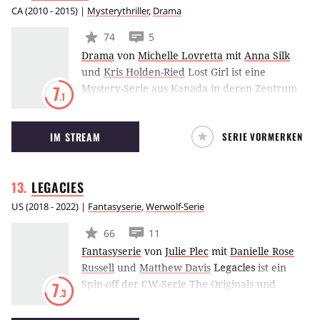
Channel 5 dokumentiert, das die Einsätze der
CA
(
2010 - 2015
) |
Mysterythriller
,
Drama
Einheit begleitet.
74
5
Drama
von
Michelle Lovretta
mit
Anna Silk
und
Kris Holden-Ried
Lost Girl ist eine
Mystery-Serie aus Kanada in deren Zentrum
7
.1
die hübsche Bo steht. Diese hat dämonische
Kräfte und ernährt sich, in dem sie anderen
IM STREAM
SERIE VORMERKEN
Menschen deren Energie aus dem Körper
saugt. Bo entschließt sich dazu, ihre düstere
Gabe für Positives zu nutzen und sucht sich
LEGACIES
Hilfe bei den menschlichen Kenzi und Dyson.
US
(
2018 - 2022
) |
Fantasyserie
,
Werwolf-Serie
66
11
Fantasyserie
von
Julie Plec
mit
Danielle Rose
Russell
und
Matthew Davis
Legacies
ist ein
Spin-off der CW-Serie The Originals und
7
.3
konzentriert sich auf Hope Mikaelson (Danielle
Rose Russell), die Tochter des Urvampirs Klaus