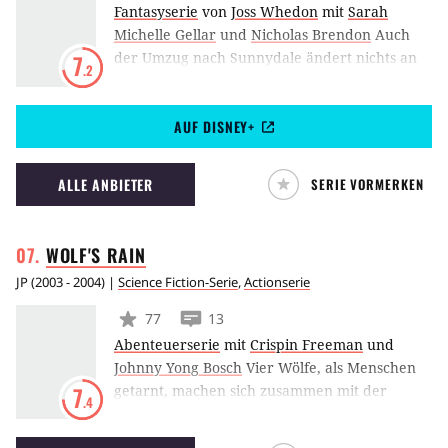
Fantasyserie
von
Joss Whedon
mit
Sarah
Michelle Gellar
und
Nicholas Brendon
Auch
der Umzug nach Sunnydale ändert nichts an
7
.2
Buffys wahrer Bestimmung: Sie ist die Jägerin
(Slayer), die die Mächte der Dunkelheit unter
AUF DISNEY+
Kontrolle halten soll. Sunnydale liegt direkt
über einem Höllenschlund, der mit schöner
Regelmässigkeit neue Vampire und Dämonen
ALLE ANBIETER
SERIE VORMERKEN
ausspuckt.
WOLF'S
RAIN
JP
(
2003 - 2004
) |
Science Fiction-Serie
,
Actionserie
77
13
Abenteuerserie
mit
Crispin Freeman
und
Johnny Yong Bosch
Vier Wölfe, als Menschen
getarnt, machen sich zusammen mit der
7
.4
Blumen-Jungfrau Cheza auf die Suche nach
dem Paradies. Unsicher, ob sie je dorthin