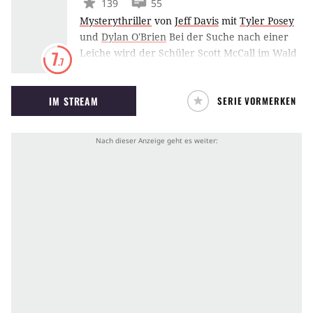
139
55
Mysterythriller
von
Jeff Davis
mit
Tyler Posey
und
Dylan O'Brien
Bei der Suche nach einer
Leiche wird der Schüler Scott McCall im Wald
7
.7
von einem wilden Tier angefallen und
gebissen. Schon bald darauf entwickelt er
IM STREAM
SERIE VORMERKEN
seltsame Fähigkeiten, und auch seine
Attraktivität scheint immens gesteigert. Dabei
will er doch nur bei Allison landen, dem
schönen neuen Mädchen an der Schule. Doch
von nun muss er sich mit seiner Identität als
Werwolf herumschlagen.