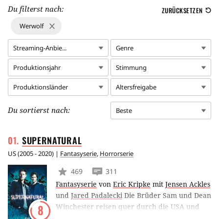
Du filterst nach:
ZURÜCKSETZEN
Werwolf
Streaming-Anbie...
Genre
Produktionsjahr
Stimmung
Produktionsländer
Altersfreigabe
Du sortierst nach:
Beste
SUPERNATURAL
US
(
2005 - 2020
) |
Fantasyserie
,
Horrorserie
469
311
Fantasyserie
von
Eric Kripke
mit
Jensen Ackles
und
Jared Padalecki
Die Brüder Sam und Dean
Winchester reisen quer durch die USA und
8
stoßen auf eine unbekannte Welt, beherrscht