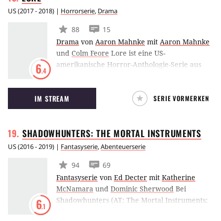
US
(
2017 - 2018
) |
Horrorserie
,
Drama
88
15
Drama
von
Aaron Mahnke
mit
Aaron Mahnke
und
Colm Feore
Lore ist eine US-
amerikanische Horror-Anthologie-Serie aus
6
.4
dem Hause Amazon. Das Format basiert auf
dem gleichnamigen Podcast von Aaron
IM STREAM
SERIE VORMERKEN
Mahnke, der auch als Creator der Serien-
Umsetzung fungierte. Erzählt werden diverse
Horrorgeschichten, ähnlich wie bei American
SHADOWHUNTERS: THE MORTAL
INSTRUMENTS
Horror Story.
US
(
2016 - 2019
) |
Fantasyserie
,
Abenteuerserie
94
69
Fantasyserie
von
Ed Decter
mit
Katherine
McNamara
und
Dominic Sherwood
Bei
Shadowhunters (AT: The Mortal Instruments:
6
.1
The Series) handelt es sich um eine