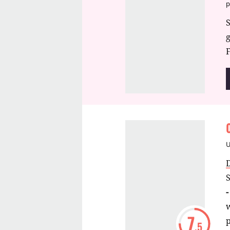
p
S
F
S
-
w
7
p
.5