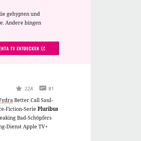
die gehypten und
te. Andere bingen
NTA TV ENTDECKEN
224
81
Wydra
Better Call Saul-
ce-Fiction-Serie
Pluribus
reaking Bad-Schöpfers
ing-Dienst Apple TV+