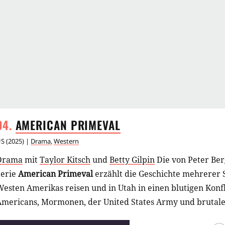
AMERICAN
PRIMEVAL
US
(
2025
) |
Drama
,
Western
Drama
mit
Taylor Kitsch
und
Betty Gilpin
Die von Peter Ber
Serie
American Primeval
erzählt die Geschichte mehrerer S
esten Amerikas reisen und in Utah in einen blutigen Konf
Americans, Mormonen, der United States Army und brutale