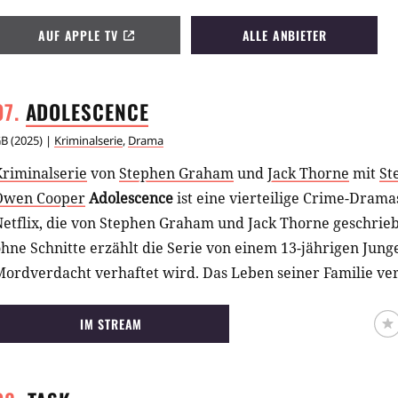
AUF APPLE TV
ALLE ANBIETER
ADOLESCENCE
GB
(
2025
) |
Kriminalserie
,
Drama
Kriminalserie
von
Stephen Graham
und
Jack Thorne
mit
St
Owen Cooper
Adolescence
ist eine vierteilige Crime-Dram
etflix, die von Stephen Graham und Jack Thorne geschrieb
hne Schnitte erzählt die Serie von einem 13-jährigen Jun
ordverdacht verhaftet wird. Das Leben seiner Familie ver
IM STREAM