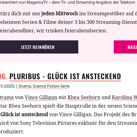
räsentiert von MagentaTV – dem TV- und Streaming-Angebot der Telekom
türz dich mit uns
jeden Mittwoch
ins Streamgestöber auf 
geheimen Serien & Filme deiner 3 bis 300 Streaming-Diens
eierabendbier, wir trinken Feierabendserien.
JETZT REINHÖREN
MAGE
PLURIBUS - GLÜCK IST
ANSTECKEND
US
(
2025
) |
Drama
,
Science Fiction-Serie
Drama
von
Vince Gilligan
mit
Rhea Seehorn
und
Karolina 
tar Rhea Seehorn spielt die Hauptrolle in der neuen Scien
 Glück ist ansteckend
von Vince Gilligan. Das Projekt des B
ird von Sony Television Pictures exklusiv für den Stream
roduziert.