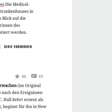
nes
Die Medical-
 Krankenhauses in
 Blick auf die
rinnen des
ntiert werden.
SERIE VORMERKEN
86
59
erwachen
(im Original
s nach den Ereignissen
. Hall kehrt erneut als
 beginnt für ihn in New