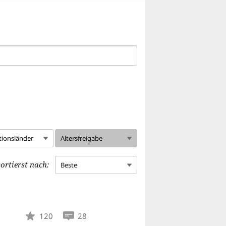
tionsländer
Altersfreigabe
ortierst nach:
Beste
120
28