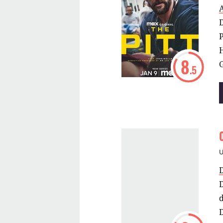
A
P
8
.5
D
d