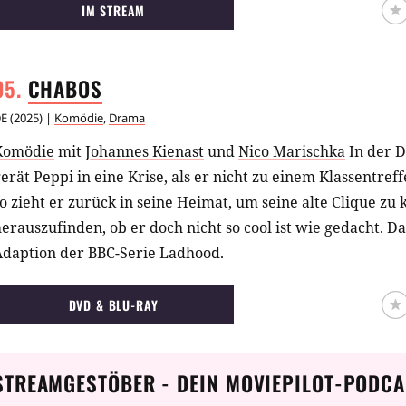
IM STREAM
CHABOS
E
(
2025
) |
Komödie
,
Drama
Komödie
mit
Johannes Kienast
und
Nico Marischka
In der 
erät Peppi in eine Krise, als er nicht zu einem Klassentre
o zieht er zurück in seine Heimat, um seine alte Clique zu
erauszufinden, ob er doch nicht so cool ist wie gedacht. Da
Adaption der BBC-Serie Ladhood.
DVD & BLU-RAY
STREAMGESTÖBER - DEIN MOVIEPILOT-PODCA