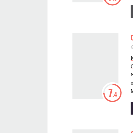
N
o
7
M
.4