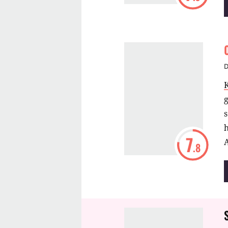
D
g
s
h
7
.8