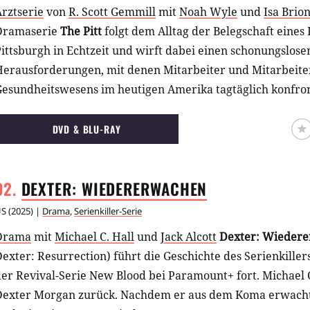
rztserie
von
R. Scott Gemmill
mit
Noah Wyle
und
Isa Brio
Dramaserie
The Pitt
folgt dem Alltag der Belegschaft eines
ittsburgh in Echtzeit und wirft dabei einen schonungslosen
Herausforderungen, mit denen Mitarbeiter und Mitarbeite
Gesundheitswesens im heutigen Amerika tagtäglich konfro
DVD & BLU-RAY
DEXTER:
WIEDERERWACHEN
US
(
2025
) |
Drama
,
Serienkiller-Serie
Drama
mit
Michael C. Hall
und
Jack Alcott
Dexter: Wieder
exter: Resurrection) führt die Geschichte des Serienkiller
er Revival-Serie New Blood bei Paramount+ fort. Michael C
Dexter Morgan zurück. Nachdem er aus dem Koma erwacht,