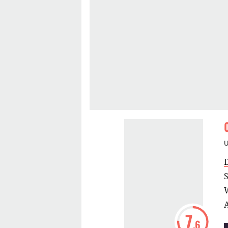
W
7
.6