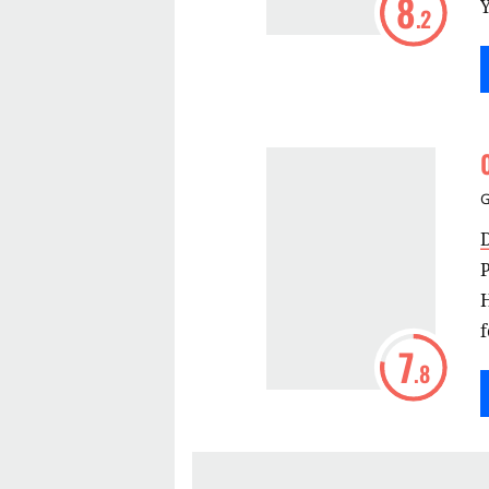
8
Y
.2
P
f
7
.8