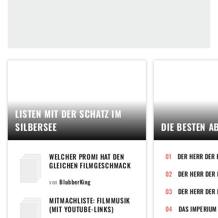
LISTEN MIT DER SCHATZ IM
SILBERSEE
DIE BESTEN A
WELCHER PROMI HAT DEN
DER HERR DER 
GLEICHEN FILMGESCHMACK
WIE DU?
von
BlubberKing
DER HERR DER 
MITMACHLISTE: FILMMUSIK
(MIT YOUTUBE-LINKS)
DAS IMPERIUM