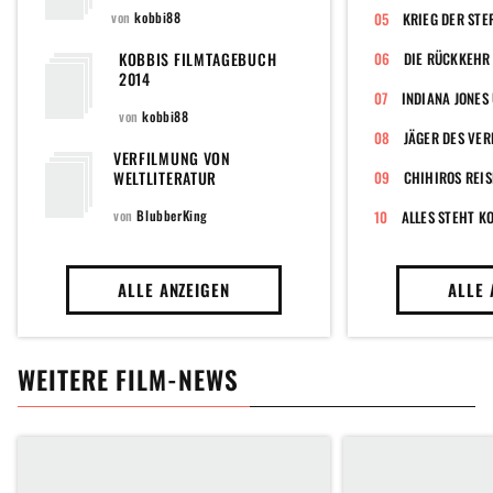
von
kobbi88
KRIEG DER STE
KOBBIS FILMTAGEBUCH
DIE RÜCKKEHR 
2014
von
kobbi88
JÄGER DES VE
VERFILMUNG VON
WELTLITERATUR
CHIHIROS REIS
von
BlubberKing
ALLES STEHT K
ALLE ANZEIGEN
ALLE 
WEITERE FILM-NEWS