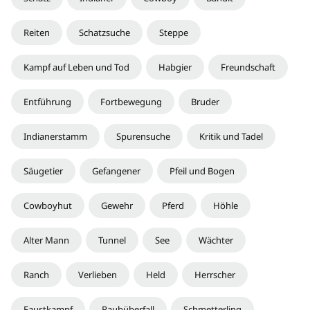
Reiten
Schatzsuche
Steppe
Kampf auf Leben und Tod
Habgier
Freundschaft
Entführung
Fortbewegung
Bruder
Indianerstamm
Spurensuche
Kritik und Tadel
Säugetier
Gefangener
Pfeil und Bogen
Cowboyhut
Gewehr
Pferd
Höhle
Alter Mann
Tunnel
See
Wächter
Ranch
Verlieben
Held
Herrscher
Faustkampf
Raubüberfall
Schmetterling