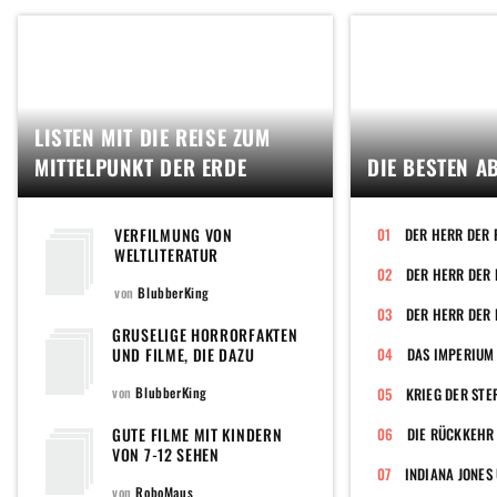
LISTEN MIT DIE REISE ZUM
MITTELPUNKT DER ERDE
DIE BESTEN A
VERFILMUNG VON
DER HERR DER 
WELTLITERATUR
von
BlubberKing
DER HERR DER 
GRUSELIGE HORRORFAKTEN
UND FILME, DIE DAZU
DAS IMPERIUM
PASSEN
von
BlubberKing
KRIEG DER STE
GUTE FILME MIT KINDERN
DIE RÜCKKEHR 
VON 7-12 SEHEN
von
RoboMaus