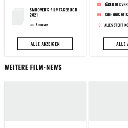
JÄGER DES VE
SMOOVER'S FILMTAGEBUCH
2021
CHIHIROS REIS
von
Smoover
ALLES STEHT K
ALLE ANZEIGEN
ALLE 
WEITERE FILM-NEWS