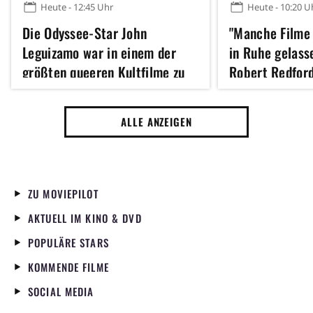
Heute - 12:45 Uhr
Heute - 10:20 U
Die Odyssee-Star John
"Manche Filme 
Leguizamo war in einem der
in Ruhe gelass
größten queeren Kultfilme zu
Robert Redford
sehen – ihr könnt ihn sofort
kein Remake di
streamen
der 70er Jahre
ALLE ANZEIGEN
ZU MOVIEPILOT
AKTUELL IM KINO & DVD
POPULÄRE STARS
KOMMENDE FILME
SOCIAL MEDIA