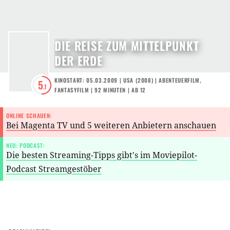
DIE REISE ZUM MITTELPUNKT
DER ERDE
KINOSTART: 05.03.2009
|
USA
(
2008
) |
ABENTEUERFILM
,
5
.1
FANTASYFILM
| 92 MINUTEN
|
AB 12
ONLINE SCHAUEN:
Bei Magenta TV und 5 weiteren Anbietern anschauen
NEU: PODCAST:
Die besten Streaming-Tipps gibt's im Moviepilot-
Podcast Streamgestöber