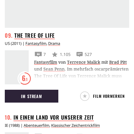
THE TREE OF
LIFE
US
(
2011
) |
Fantasyfilm
,
Drama
7
1.105
527
Fantasyfilm
von
Terrence Malick
mit
Brad Pitt
und
Sean Penn
.
Im mehrfach oscarprämierten
The Tree Of Life von Terrence Malick muss
6
.1
eine Familie den Verlust ihres Sohnes
verkraften.
IM STREAM
FILM VORMERKEN
IN EINEM LAND VOR UNSERER
ZEIT
IE
(
1988
) |
Abenteuerfilm
,
Klassischer Zeichentrickfilm