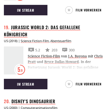
Das tödliche Highlight ist diesmal ein
IM STREAM
FILM VORMERKEN
gewaltiger Spinosaurus.
JURASSIC WORLD 2: DAS GEFALLENE
KÖNIGREICH
US
(
2018
) |
Science Fiction-Film
,
Abenteuerfilm
5.2
203
300
Science Fiction-Film
von
J.A. Bayona
mit
Chris
Pratt
und
Bryce Dallas Howard
.
In der
Fortsetzung Jurassic World 2: Das gefallene
5
.9
Königreich versuchen Chris Pratt und Bryce
Dallas Howard ihre Dinosaurier vor einem
IM STREAM
FILM VORMERKEN
Vulkanausbruch zu retten, geraten dabei aber
selbst in Gefahr.
DISNEY'S
DINOSAURIER
US
(
2000
) |
Computeranimationsfilm