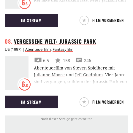
Remake des Klassikers lässt Peter Jackson den
6
.6
Riesenaffen
King Kong
die New Yorker
Hochhäuser empor klettern.
IM STREAM
FILM VORMERKEN
VERGESSENE WELT: JURASSIC
PARK
US
(
1997
) |
Abenteuerfilm
,
Fantasyfilm
6.5
158
246
Abenteuerfilm
von
Steven Spielberg
mit
Julianne Moore
und
Jeff Goldblum
.
Vier Jahre
sind vergangen, seitdem der Jurassic Park von
6
.8
T-Rex & Co verwüstet wurde. Jedoch erfährt
Jeff Goldblum von einer weiteren Anlage, aus
IM STREAM
FILM VORMERKEN
der er Hals über Kopf seine vor Ort
forschende Freundin befreien muss.