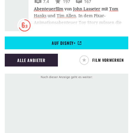
7.4
197
167
Abenteuerfilm
von
John Lasseter
mit
Tom
Hanks
und
Tim Allen
.
In dem Pixar-
Animationsabenteuer Toy Story müssen die
6
.9
Kinderzimmerhelden Woody und sein
Konkurrent Buzz Lightyear gefährliche
AUF DISNEY+
Abenteuer bestehen.
ALLE ANBIETER
FILM VORMERKEN