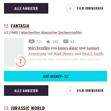
ALLE ANBIETER
FILM VORMERKEN
FANTASIA
US
(
1940
) |
Märchenfilm
,
Klassischer Zeichentrickfilm
7.2
245
43
Märchenfilm
von
James Algar
und
Samuel
Armstrong
mit
Walt Disney
und
Paul J. Smith
.
Fantasia ist eine faszinierende Melange aus
7
Animation und Musik, der dritte
abendfüllende Film aus dem Hause Disney
AUF DISNEY+
und bietet eine Paraderolle für Mickey als
überforderten Zauberlehrling.
ALLE ANBIETER
FILM VORMERKEN
JURASSIC
WORLD