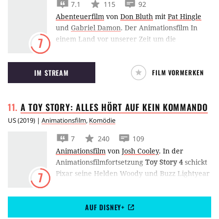
7.1
115
92
Abenteuerfilm
von
Don Bluth
mit
Pat Hingle
und
Gabriel Damon
.
Der Animationsfilm In
einem Land vor unserer Zeit um die
7
Abenteuer der fünf Dinosaurier-Freunde
Littlefoot, Cera, Ducky, Petrie und Spike ist ein
IM STREAM
FILM VORMERKEN
Klassiker des Kinderfilm-Genres.
A TOY STORY: ALLES HÖRT AUF KEIN
KOMMANDO
US
(
2019
) |
Animationsfilm
,
Komödie
7
240
109
Animationsfilm
von
Josh Cooley
.
In der
Animationsfilmfortsetzung
Toy Story 4
schickt
Pixar seine Helden Woody und Buzz Lightyear
7
auf die Suche einem verschwundenen neuen
Spielzeug.
AUF DISNEY+