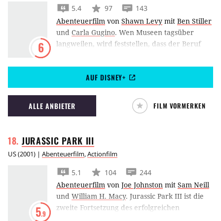
5.4
97
143
Abenteuerfilm
von
Shawn Levy
mit
Ben Stiller
und
Carla Gugino
.
Wen Museen tagsüber
langweilen, wird feststellen, dass der Beruf
6
des Nachtwärters äußerst spannend sein
kann.
AUF DISNEY+
ALLE ANBIETER
FILM VORMERKEN
JURASSIC PARK
III
US
(
2001
) |
Abenteuerfilm
,
Actionfilm
5.1
104
244
Abenteuerfilm
von
Joe Johnston
mit
Sam Neill
und
William H. Macy
.
Jurassic Park III ist die
zweite Fortsetzung des erfolgreichen
5
.9
Franchises, das Steven Spielberg 1993 startete.