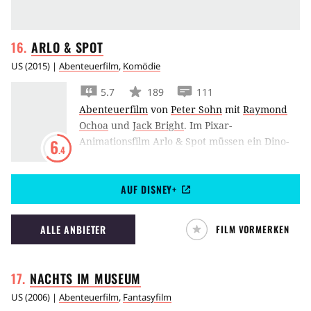
ARLO &
SPOT
US
(
2015
) |
Abenteuerfilm
,
Komödie
5.7
189
111
Abenteuerfilm
von
Peter Sohn
mit
Raymond
Ochoa
und
Jack Bright
.
Im Pixar-
Animationsfilm Arlo & Spot müssen ein Dino-
6
.4
Teenager und sein kleiner Menschen-Freund
eine abenteuerliche Reise überstehen.
AUF DISNEY+
ALLE ANBIETER
FILM VORMERKEN
NACHTS IM
MUSEUM
US
(
2006
) |
Abenteuerfilm
,
Fantasyfilm