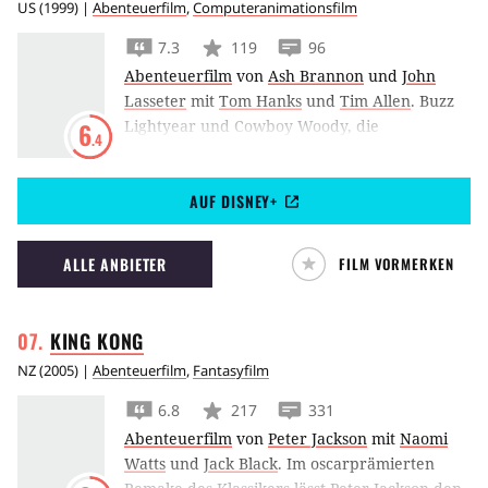
US
(
1999
) |
Abenteuerfilm
,
Computeranimationsfilm
7.3
119
96
Abenteuerfilm
von
Ash Brannon
und
John
Lasseter
mit
Tom Hanks
und
Tim Allen
.
Buzz
Lightyear und Cowboy Woody, die
6
.4
beliebtesten Spielzeuge der Filmgeschichte,
melden sich mit Toy Story 2 zurück.
AUF DISNEY+
ALLE ANBIETER
FILM VORMERKEN
KING
KONG
NZ
(
2005
) |
Abenteuerfilm
,
Fantasyfilm
6.8
217
331
Abenteuerfilm
von
Peter Jackson
mit
Naomi
Watts
und
Jack Black
.
Im oscarprämierten