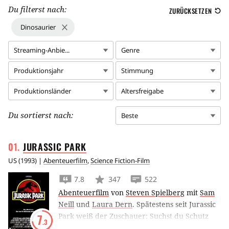
Du filterst nach:
ZURÜCKSETZEN
Dinosaurier
Streaming-Anbie...
Genre
Produktionsjahr
Stimmung
Produktionsländer
Altersfreigabe
Du sortierst nach:
Beste
JURASSIC
PARK
US
(
1993
) |
Abenteuerfilm
,
Science Fiction-Film
7.8
347
522
Abenteuerfilm
von
Steven Spielberg
mit
Sam
Neill
und
Laura Dern
.
Spätestens seit Jurassic
Park weiß der Zuschauer: Suchst du Schutz
7
.3
vor einem ausgewachsenen T-Rex, meide