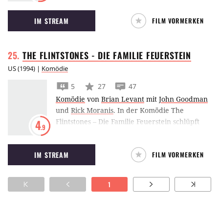
den Dinosauriern teilen. Um diese Situation zu
Trachodons, Allosaurus, Triceratops. Nachts
IM STREAM
FILM VORMERKEN
meistern, erhalten Chris Pratt und Bryce
fällt eines der Monster über die Expedition
Dallas Howard Unterstützung von ein paar
her.
Jurassic Park-Veteranen.
THE FLINTSTONES - DIE FAMILIE
FEUERSTEIN
US
(
1994
) |
Komödie
5
27
47
Komödie
von
Brian Levant
mit
John Goodman
und
Rick Moranis
.
In der Komödie The
Flintstones – Die Familie Feuerstein schlüpft
4
.9
John Goodman in die Rolle des steinzeitlichen
Familienoberhauptes Fred Feuerstein.
IM STREAM
FILM VORMERKEN
1