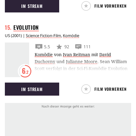
IM STREAM
FILM VORMERKEN
unterirdischen Reich erleben Manni, Sid,
Diego und Co. scharfzähnige Abenteuer.
EVOLUTION
US
(
2001
) |
Science Fiction-Film
,
Komödie
5.5
92
111
Komödie
von
Ivan Reitman
mit
David
Duchovny
und
Julianne Moore
.
Sean William
Scott verfolgt in der Sci-Fi-Komödie Evolution
6
.2
einen Meteoriteneinschlag. Mit dabei: David
Duchovny und Julianne Moore als
IM STREAM
FILM VORMERKEN
Wissenschaftler in Quarantäne.