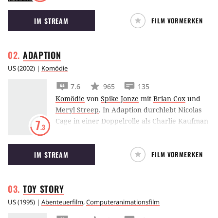
unbedingt das Klo.
IM STREAM
FILM VORMERKEN
ADAPTION
US
(
2002
) |
Komödie
7.6
965
135
Komödie
von
Spike Jonze
mit
Brian Cox
und
Meryl Streep
.
In Adaption durchlebt Nicolas
Cage in einer Doppelrolle als Charlie Kaufman
7
.3
und dessen fiktiven Bruder die
Schreibblockade des Drehbuchautors.
IM STREAM
FILM VORMERKEN
TOY
STORY
US
(
1995
) |
Abenteuerfilm
,
Computeranimationsfilm