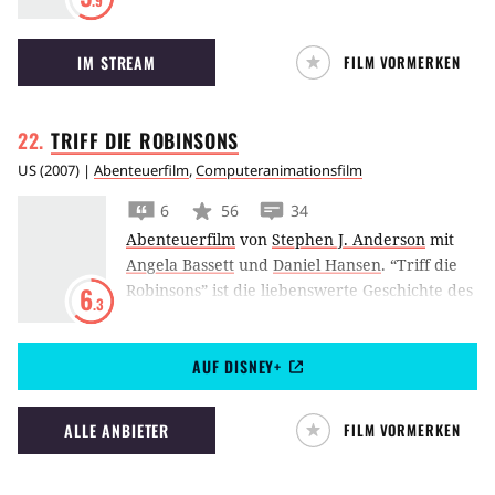
.9
brachte gleichzeitig Regisseur Tim Burton und
seinem Star Paul Reubens den Durchbruch.
IM STREAM
FILM VORMERKEN
TRIFF DIE
ROBINSONS
US
(
2007
) |
Abenteuerfilm
,
Computeranimationsfilm
6
56
34
Abenteuerfilm
von
Stephen J. Anderson
mit
Angela Bassett
und
Daniel Hansen
.
“Triff die
Robinsons” ist die liebenswerte Geschichte des
6
.3
brillanten Waisenjungen Lewis und seines
geheimnisvollen Freundes Wilbur Robinson.
AUF DISNEY+
Wilbur ist ein Junge, der in der Zukunft lebt,
und beide reisen in diese atemberaubende
und spannende Zukunftswelt. Dort treffen wir
ALLE ANBIETER
FILM VORMERKEN
die exzentrische Familie von Wilbur – die
Robinsons sind ein wundervoller,
sonderbarer, warmherziger und