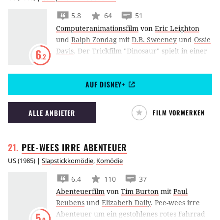
5.8
64
51
Computeranimationsfilm
von
Eric Leighton
und
Ralph Zondag
mit
D.B. Sweeney
und
Ossie
Davis
.
Der Trickfilm "Dinosaur" spielt in einer
6
.2
entscheidenden Zeitspanne der Erdgeschichte
- kurz bevor ein riesiger Komet die
AUF DISNEY+
Dinosaurier auslöscht. Der Saurier Aladar
verlebt eine glückliche Kindheit bei den
Lemuren, die das verwaiste Dinobaby
ALLE ANBIETER
FILM VORMERKEN
adoptiert haben. Als Meteoritenschläge ihre
Heimat zerstören, schließt er sich einer
Dinosaurierherde an, um neuen Lebensraum
PEE-WEES IRRE
ABENTEUER
zu erkunden. Dabei legt sich Aladar mit dem
US
(
1985
) |
Slapstickkomödie
,
Komödie
Anführer an. Außerdem sind zwei
Carnosaurier der Herde auf der Spur.
6.4
110
37
Abenteuerfilm
von
Tim Burton
mit
Paul
Reubens
und
Elizabeth Daily
.
Pee-wees irre
Abenteuer um ein gestohlenes rotes Fahrrad
5