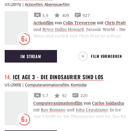
US
(
2015
) |
Actionfilm
,
Abenteuerfilm
5.9
409
927
Actionfilm
von
Colin Trevorrow
mit
Chris Pratt
und
Bryce Dallas Howard
.
Jurassic World – Die
Dinos sind zurück und Chris Pratt ist gefragt,
6
.6
als eine neue, genmanipulierte Züchtung die
Parkbesucher bedroht.
IM STREAM
FILM VORMERKEN
ICE AGE 3 - DIE DINOSAURIER SIND
LOS
US
(
2009
) |
Computeranimationsfilm
,
Komödie
5.7
92
220
Computeranimationsfilm
von
Carlos Saldanha
mit
Ray Romano
und
John Leguizamo
.
In Ice
Age 3 heißt es: Die Dinosaurier sind los. Das Eis
6
.5
ist geschmolzen und offenbart, dass die Dinos
doch nicht ausgestorben sind. In einem