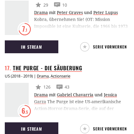
29
10
Drama
mit
Peter Graves
und
Peter Lupus
Kobra, übernehmen Sie! (OT: Mission
Impossible ist eine Kultserie, die 1966 bis 1973
7
.1
erstmals die heimischen Bildschirme eroberte.
Peter Graves operiert im Auftrag der
IM STREAM
SERIE VORMERKEN
Impossible Mission Force (kurz: IMF). Zu
Beginn einer jeden Episode erhält er ein
Tonband, auf dem sich die Instruktionen für
THE PURGE - DIE
SÄUBERUNG
seinen Auftrag befinden. Nun gilt es diesen
mitsamt seinem erfahrenen sowie
US
(
2018 - 2019
) |
Drama
,
Actionserie
eingespielten Team zum Wohl der nationalen
126
43
Sicherheit zu erfüllen.
Drama
mit
Gabriel Chavarria
und
Jessica
Garza
The Purge ist eine US-amerikanische
Action-Horror-Drama-Serie, die auf der
6
.5
gleichnamigen Filmreihe basiert. Im Rahmen
der Geschichte versuchen verschiedene
IM STREAM
SERIE VORMERKEN
Bürger die sogenannte Purge-Nacht in den