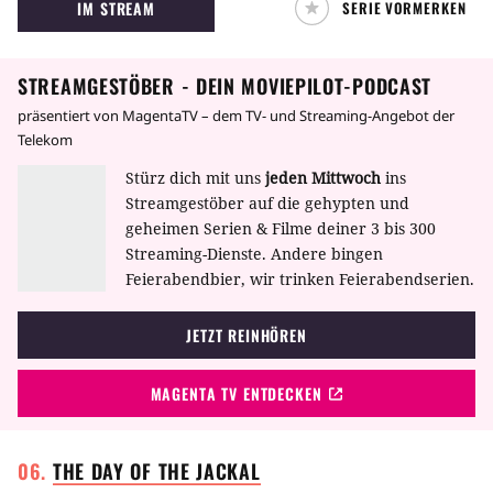
IM STREAM
SERIE VORMERKEN
Beweise vorlegt, und es mit einer DNS-Analyse
schafft, seine Unschuld zu beweisen. Crews
wird freigelassen und mit mehreren Millionen
STREAMGESTÖBER - DEIN MOVIEPILOT-PODCAST
Dollar entschädigt. Er wird wieder Polizist …
präsentiert von MagentaTV – dem TV- und Streaming-Angebot der
Telekom
Stürz dich mit uns
jeden Mittwoch
ins
Streamgestöber auf die gehypten und
geheimen Serien & Filme deiner 3 bis 300
Streaming-Dienste. Andere bingen
Feierabendbier, wir trinken Feierabendserien.
JETZT REINHÖREN
MAGENTA TV ENTDECKEN
THE DAY OF THE
JACKAL