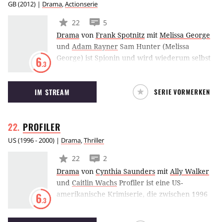
herausstellt.
GB
(
2012
) |
Drama
,
Actionserie
22
5
Drama
von
Frank Spotnitz
mit
Melissa George
und
Adam Rayner
Sam Hunter (Melissa
George) ist Spionin und wird wiederum selbst
6
.3
von einem ihrer stärksten und gefährlichsten
Gegner gejagt. Als sie zu ihrer Organisation
IM STREAM
SERIE VORMERKEN
Byzantium zurückkehrt, will sie ihre
Vergangenheit endlich hinter sich lassen und
ihren Feinden das Handwerk legen.
PROFILER
US
(
1996 - 2000
) |
Drama
,
Thriller
22
2
Drama
von
Cynthia Saunders
mit
Ally Walker
und
Caitlin Wachs
Profiler ist eine US-
amerikanische Krimiserie, die zwischen 1996
6
.3
und 2000 auf NBC ausgestrahlt wurde. Die
Geschichte dreht sich um die Psychologin Sam