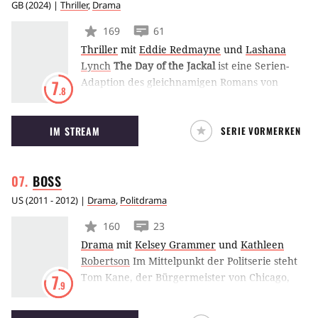
GB
(
2024
) |
Thriller
,
Drama
169
61
Thriller
mit
Eddie Redmayne
und
Lashana
Lynch
The Day of the Jackal
ist eine Serien-
Adaption des gleichnamigen Romans von
7
.8
Frederick Forsyth. Eddie Redmayne spielt in
der modernen Neuinterpretation die
IM STREAM
SERIE VORMERKEN
Hauptrolle des Auftragskillers Schakal, der
von einer rechtsextremen Gruppe angeheuert
wird, um einen hochrangigen Politiker zu
BOSS
töten.
US
(
2011 - 2012
) |
Drama
,
Politdrama
160
23
Drama
mit
Kelsey Grammer
und
Kathleen
Robertson
Im Mittelpunkt der Politserie steht
Tom Kane, der Bürgermeister von Chicago,
7
.9
bei dem gerade erst eine Form der Demenz
diagnostiziert wurde. Fest entschlossen, im