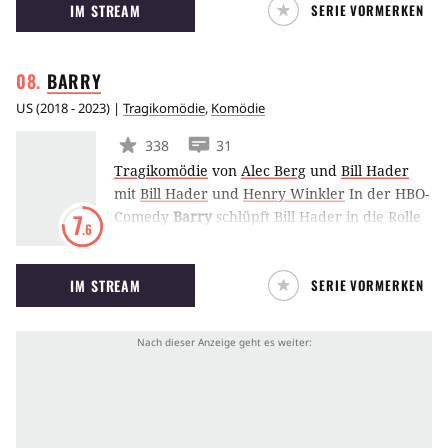
IM STREAM
SERIE VORMERKEN
Amt zu bleiben, hält er seine Krankheit vor
jedem geheim, bis auf seine Ärztin Dr Ella
Harris.
BARRY
US
(
2018 - 2023
) |
Tragikomödie
,
Komödie
338
31
Tragikomödie
von
Alec Berg
und
Bill Hader
mit
Bill Hader
und
Henry Winkler
In der HBO-
Comedy
Barry
schlüpft Bill Hader in die Rolle
7
.6
des titelgebenden Ex-Marine, der sich nach
seiner Karriere beim Militär als Profikiller
IM STREAM
SERIE VORMERKEN
verdingen muss, um über die Runden zu
kommen. Dabei würde er am liebsten einfach
nur seine Passion als Schauspieler ausleben.