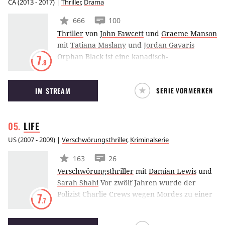
CA
(
2013 - 2017
) |
Thriller
,
Drama
666
100
Thriller
von
John Fawcett
und
Graeme Manson
mit
Tatiana Maslany
und
Jordan Gavaris
Orphan Black ist eine kanadisch-
7
.8
amerikanische Serie von BBC America. Die
Außenseiterin Sarah (Tatiana Maslany) nimmt
IM STREAM
SERIE VORMERKEN
die Identität einer Toten an und stellt fest,
dass die Verstorbene und sie Klone sind.
LIFE
US
(
2007 - 2009
) |
Verschwörungsthriller
,
Kriminalserie
163
26
Verschwörungsthriller
mit
Damian Lewis
und
Sarah Shahi
Vor zwölf Jahren wurde der
Polizist Charlie Crews wegen Mordes zu einer
7
.7
lebenslangen Strafe verurteilt. Einen Teil der
Strafe sitzt er ab, bis seine Anwältin neue