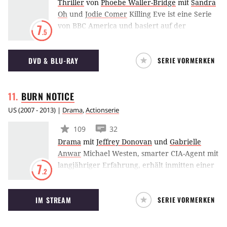
Thriller
von
Phoebe Waller-Bridge
mit
Sandra
Oh
und
Jodie Comer
Killing Eve ist eine Serie
von BBC America und basiert auf der
7
.5
Villanelle-Romanreihe von Luke Jennings.
Darin entwickelt sich ein Katz-und-Maus-Spiel
DVD & BLU-RAY
SERIE VORMERKEN
zwischen einer Auftragskillerin und einer
Beamtin des MI5.
BURN
NOTICE
US
(
2007 - 2013
) |
Drama
,
Actionserie
109
32
Drama
mit
Jeffrey Donovan
und
Gabrielle
Anwar
Michael Westen, smarter CIA-Agent mit
langjähriger Erfahrung, erhält inmitten einer
7
.2
Mission seine Burn Notice, die Kündigung auf
Agenten-Art. Von einer Minute auf die nächste
IM STREAM
SERIE VORMERKEN
ist er komplett auf sich alleine gestellt.
Zurückgekehrt in seine Heimat Miami hat
Michael nur ein Ziel: Herauszufinden, wer die