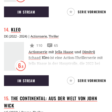
Obdachlosen entdecken, wollen sie ihn aus
seiner Lage befreien. Bei diesem Versuch
IM STREAM
SERIE VORMERKEN
werden sie jedoch von einem Zug erfasst und
getötet. Aber sind sie wirklich tot?
KLEO
DE
(
2022 - 2024
) |
Actionserie
,
Thriller
110
65
Actionserie
mit
Jella Haase
und
Dimitrij
Schaad
Kleo
ist eine Action-Thrillerserie mit
Jella Haase in der Hauptrolle, die 2022 bei
6
.8
Netflix startet. Darin begibt sich eine
ehemalige Top-Spionin der DDR nach dem
IM STREAM
SERIE VORMERKEN
Mauerfall auf einen Rachefeldzug, während
ein Westberliner Polizist Jagd auf sie macht.
THE CONTINENTAL: AUS DER WELT VON JOHN
WICK