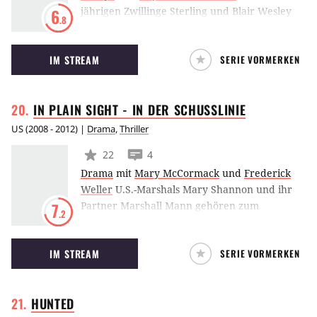
jährigen Zwillinge Sterling und Blair Wesley
6
.8
werden zu Kopfgeldjägerinnen und bemühen
sich zugleich um ein erfülltes Liebesleben. Die
IM STREAM
SERIE VORMERKEN
Geheimnisse ihres Jobs bringt ihnen in Netflix'
Teenage Bounty Hunters
derweil Veteran
Bowser Simmons näher. (RL)
IN PLAIN SIGHT - IN DER
SCHUSSLINIE
US
(
2008 - 2012
) |
Drama
,
Thriller
22
4
Drama
mit
Mary McCormack
und
Frederick
Weller
U.S.-Marshals Mary Shannon und ihr
Partner Marshall Mann gehören zum
7
.2
Zeugenschutzprogramm und müssen
Unschuldige und Verbrechen in das Programm
IM STREAM
SERIE VORMERKEN
aufnehmen und bis zum Prozess beschützen.
Gleichzeitig versucht Mary Job und
Privatleben von einen getrennt zu halten, was
HUNTED
sich immer wieder als sehr schwierig