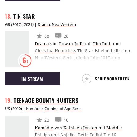
USA zu durchleben, in der jedes Verbrechen
erlaubt ist, bis die Sonne wieder aufgeht.
TIN
STAR
GB
(
2017 - 2021
) |
Drama
,
Neo-Western
88
28
Drama
von
Rowan Joffe
mit
Tim Roth
und
Christina Hendricks
Tin Star ist eine britischen
Neo-Western-Serie, die im Jahr 2017 zum
6
.7
ersten Mal ausgestrahlt wurde. Tim Roth
schlüpft in die Rolle eines Detectives, der dem
IM STREAM
SERIE VORMERKEN
Großstadtdschungel entflieht - nur, um in den
Rocky Mountains seinen persönlichen
Albtraum zu erleben.
TEENAGE BOUNTY
HUNTERS
US
(
2020
) |
Komödie
,
Coming of Age-Serie
23
10
Komödie
von
Kathleen Jordan
mit
Maddie
Phillips
und
Anjelica Bette Fellini
Die 16-