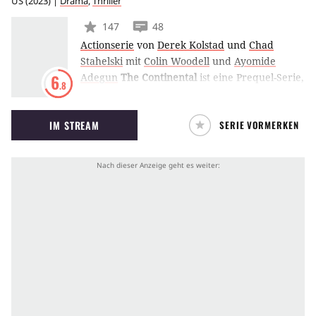
US
(
2023
) |
Drama
,
Thriller
147
48
Actionserie
von
Derek Kolstad
und
Chad
Stahelski
mit
Colin Woodell
und
Ayomide
Adegun
The Continental
ist eine Prequel-Serie,
6
.8
die auf der John-Wick-Reihe mit Keanu Reeves
basiert. Die dreiteilige Serie fokussiert sich auf
IM STREAM
SERIE VORMERKEN
die Vorgeschichte von Winston Scott, der im
New York des Jahres 1975 das ikonische
Auftragskiller-Hotel in seine Gewalt bringen
will.