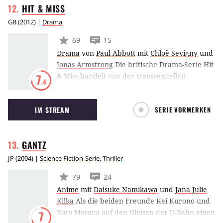
HIT &
MISS
Burn Notice ausgestellt und ihn auf die
Schwarze Liste gesetzt hat.
GB
(
2012
) |
Drama
69
15
Drama
von
Paul Abbott
mit
Chloë Sevigny
und
Jonas Armstrong
Die britische Drama-Serie Hit
& Miss handelt von der transsexuellen
7
.4
Auftragskillerin Mia (Chloë Sevigny), die von
ihrer todkranken Ex-Freundin erfährt, dass sie
IM STREAM
SERIE VORMERKEN
vor Jahren, als sie noch ein Mann war, ein
Kind gezeugt haben soll. Nun muss Mia ihren
außergewöhnlichen Beruf und ihre Familie
GANTZ
unter einen Hut bringen.
JP
(
2004
) |
Science Fiction-Serie
,
Thriller
79
24
Anime
mit
Daisuke Namikawa
und
Jana Julie
Kilka
Als die beiden Freunde Kei Kurono und
Kato Masaru auf den Gleisen der U-Bahn einen
7