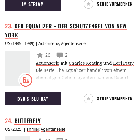
IM STREAM
SERIE VORMERKEN
Waters, die beim FBI arbeitet und Täterprofile
erstellt. Anhand dieser können gefährliche
Mörder gefasst werden. Sam verfügt zudem
DER EQUALIZER - DER SCHUTZENGEL VON NEW
über eine besondere Fähigkeit: Sie kann die
Gedanken der Täter und Opfer "sehen".
YORK
US
(
1985 - 1989
) |
Actionserie
,
Agentenserie
26
2
Actionserie
mit
Charles Keating
und
Lori Petty
Die Serie The Equalizer handelt von einem
ehemaligen Geheimagenten namens Robert
6
.6
McCall, der aus Schuldbewusstsein heraus
gerne mal den Helden spielt. Er arbeitete
DVD & BLU-RAY
SERIE VORMERKEN
ehemals für eine dubiose Firma, die schlicht
mit The Company betitelt wird, und hat in
diesem Rahmen so einige Schandtaten
BUTTERFLY
begangen. Nun will er es wieder gut machen
und veröffentlicht sein dort erlerntes
US
(
2025
) |
Thriller
,
Agentenserie
Handwerk in einer Zeitung.