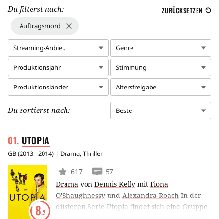
Du filterst nach:
ZURÜCKSETZEN
Auftragsmord
Streaming-Anbie...
Genre
Produktionsjahr
Stimmung
Produktionsländer
Altersfreigabe
Du sortierst nach:
Beste
UTOPIA
GB
(
2013 - 2014
) |
Drama
,
Thriller
617
57
Drama
von
Dennis Kelly
mit
Fiona
O'Shaughnessy
und
Alexandra Roach
In der
düsteren Serie Utopia findet sich eine Gruppe
8
.2
von unterschiedlichen Menschen zusammen.