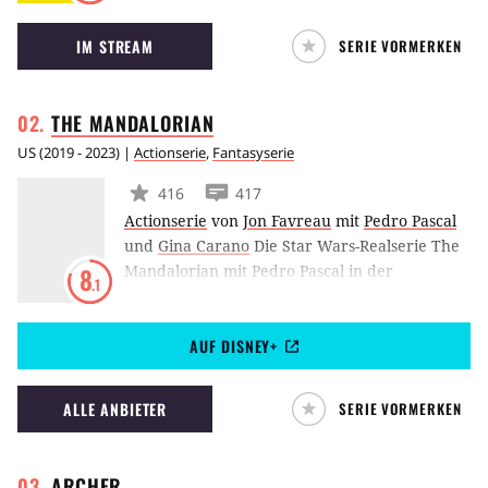
Sie besitzen das Manuskript eines bis dato
IM STREAM
SERIE VORMERKEN
legendären Graphic Novels und werden
deshalb von einer Organisation verfolgt, die
keinesfalls vor Mord zurückschreckt.
THE
MANDALORIAN
US
(
2019 - 2023
) |
Actionserie
,
Fantasyserie
416
417
Actionserie
von
Jon Favreau
mit
Pedro Pascal
und
Gina Carano
Die Star Wars-Realserie The
Mandalorian mit Pedro Pascal in der
8
.1
Hauptrolle erzählt die Geschichte eines
einsamen Revolverhelden, der am Rand der
AUF DISNEY+
Galaxis fünf Jahre nach den Ereignissen von
Die Rückkehr der Jedi-Ritter in ein
aufregendes Abenteuer verwickelt wird.
ALLE ANBIETER
SERIE VORMERKEN
ARCHER