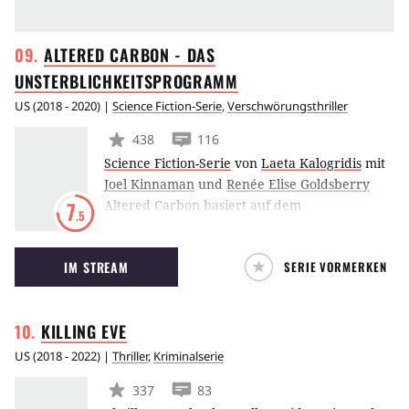
ALTERED CARBON - DAS
UNSTERBLICHKEITSPROGRAMM
US
(
2018 - 2020
) |
Science Fiction-Serie
,
Verschwörungsthriller
438
116
Science Fiction-Serie
von
Laeta Kalogridis
mit
Joel Kinnaman
und
Renée Elise Goldsberry
Altered Carbon basiert auf dem
7
.5
gleichnamigen Roman von Richard K. Morgan
und entführt 300 Jahre in eine düstere
IM STREAM
SERIE VORMERKEN
Zukunft, in der es den Menschen gelungen ist,
ihren Geist zu digitalisieren und somit von
Körper zu Körper transportieren zu können.
KILLING
EVE
Joel Kinnaman spielt die Hauptrolle in der von
Laeta Kalogridis geschaffenen Cyberpunk-
US
(
2018 - 2022
) |
Thriller
,
Kriminalserie
Serie.
337
83