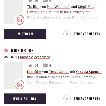
16
5
Thriller
von
Ken Woodruff
und
Steph Cha
mit
Daniel Dae Kim
und
Reina Hardesty
Mit
Butterfly
adaptiert Amazon Prime Video die
5
.9
gleichnamige Graphic Novel von Arash Amel
als Serie. Darin wird der ehemalige US-
IM STREAM
SERIE VORMERKEN
Geheimdienstagent David Jung von seiner
Vergangenheit eingeholt, als eine
soziopathische Agentin damit beauftragt wird,
RIDE OR
DIE
ihn zu töten.
US
(
2026
) |
Komödie
,
Actionserie
14
6
Komödie
von
Tessa Coates
mit
Octavia Spencer
und
Hannah Waddingham
In der Comedy-
Serie
Ride or Die
aus dem Hause Amazon
6
.9
Prime Video spielen Octavia Spencer und
Hannah Waddingham die zwei Freundinnen
DVD & BLU-RAY
SERIE VORMERKEN
Debbie und Judith, die alles übereinander
wissen. Das glauben sie zumindest. Denn