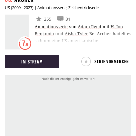
US
(
2009 - 2023
) |
Animationsserie
,
Zeichentrickserie
255
31
Animationsserie
von
Adam Reed
mit
H. Jon
Benjamin
und
Aisha Tyler
Bei Archer hadelt es
sich um eine US-amerikanische
7
.9
Zeichentrickserie, die seit 2009 von FX
produziert wird. Erzählt wird die Geschichte
IM STREAM
SERIE VORMERKEN
des selbstverliebten Geheimagenten Sterling
Malory Archer, der im Auftrag seiner
herrischen Mutter und ihrer Spionage-
Agentur ISIS in zwielichtige Missionen
verwickelt wird.