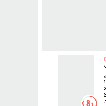
S
8
A
.1