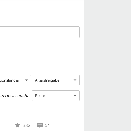
tionsländer
Altersfreigabe
ortierst nach:
Beste
382
51