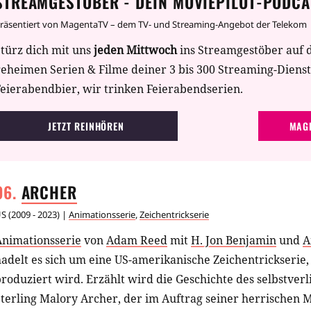
STREAMGESTÖBER - DEIN MOVIEPILOT-PODCA
räsentiert von MagentaTV – dem TV- und Streaming-Angebot der Telekom
türz dich mit uns
jeden Mittwoch
ins Streamgestöber auf 
geheimen Serien & Filme deiner 3 bis 300 Streaming-Diens
eierabendbier, wir trinken Feierabendserien.
JETZT REINHÖREN
MAGE
ARCHER
US
(
2009 - 2023
) |
Animationsserie
,
Zeichentrickserie
Animationsserie
von
Adam Reed
mit
H. Jon Benjamin
und
A
adelt es sich um eine US-amerikanische Zeichentrickserie, 
roduziert wird. Erzählt wird die Geschichte des selbstve
terling Malory Archer, der im Auftrag seiner herrischen 