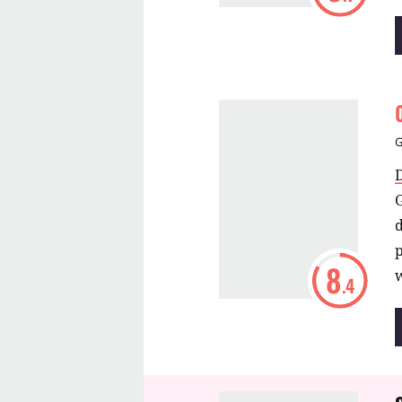
z
p
8
w
.4