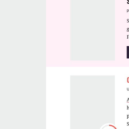
p
S
F
h
p
S