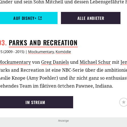
Kinder und sein Sohn Mitchell und dessen Lebensgefährte 
siatisches Baby adoptiert.
AUF DISNEY+
ALLE ANBIETER
PARKS AND
RECREATION
US
(
2009 - 2015
) |
Mockumentary
,
Komödie
Mockumentary
von
Greg Daniels
und
Michael Schur
mit
Je
arks and Recreation ist eine NBC-Serie über die ambitionie
eslie Knope (Amy Poehler) und ihr nicht ganz so enthusiast
gehendes Team im fiktiven örtchen Pawnee, Indiana.
IM STREAM