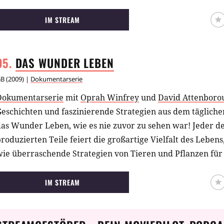
u beurteilen.
IM STREAM
DAS WUNDER
LEBEN
GB
(
2009
) |
Dokumentarserie
Dokumentarserie
mit
Oprah Winfrey
und
David Attenboro
Geschichten und faszinierende Strategien aus dem täglich
das Wunder Leben, wie es nie zuvor zu sehen war! Jeder d
roduzierten Teile feiert die großartige Vielfalt des Lebens
ie überraschende Strategien von Tieren und Pflanzen für 
IM STREAM