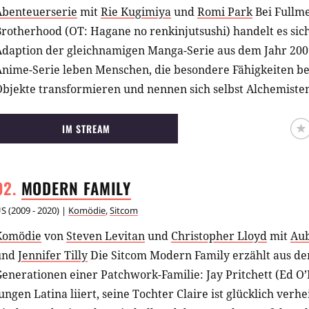
Abenteuerserie
mit
Rie Kugimiya
und
Romi Park
Bei Fullme
rotherhood (OT: Hagane no renkinjutsushi) handelt es sic
Adaption der gleichnamigen Manga-Serie aus dem Jahr 2009
Anime-Serie leben Menschen, die besondere Fähigkeiten be
bjekte transformieren und nennen sich selbst Alchemisten
uch zu ihnen und erlebt ein Abenteuer sondergleichen.
IM STREAM
MODERN
FAMILY
US
(
2009 - 2020
) |
Komödie
,
Sitcom
Komödie
von
Steven Levitan
und
Christopher Lloyd
mit
Au
und
Jennifer Tilly
Die Sitcom Modern Family erzählt aus de
enerationen einer Patchwork-Familie: Jay Pritchett (Ed O’Ne
ungen Latina liiert, seine Tochter Claire ist glücklich verh