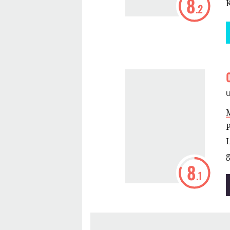
8
.2
a
P
L
8
.1