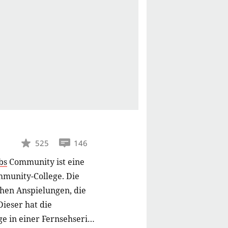
525
146
bs
Community ist eine
munity-College. Die
chen Anspielungen, die
ieser hat die
ge in einer Fernsehserie