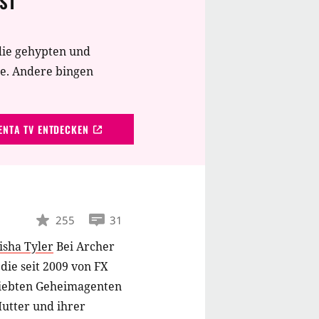
ST
die gehypten und
te. Andere bingen
NTA TV ENTDECKEN
255
31
isha Tyler
Bei Archer
die seit 2009 von FX
rliebten Geheimagenten
Mutter und ihrer