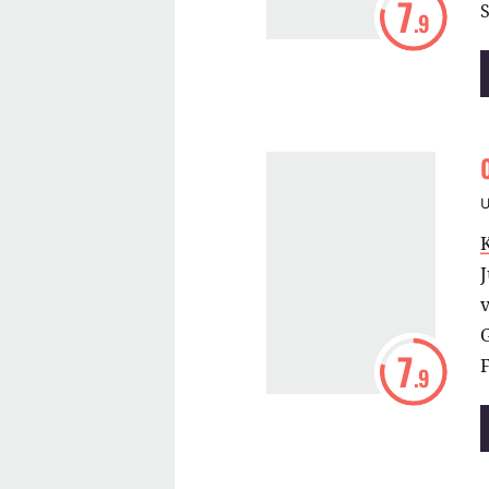
7
S
.9
v
G
7
F
.9