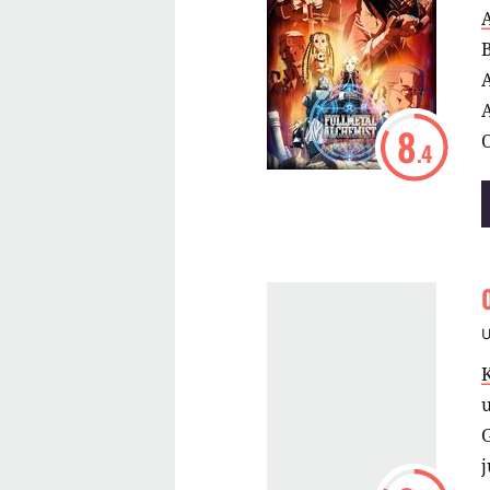
B
8
O
.4
a
G
j