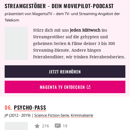
STREAMGESTÖBER - DEIN MOVIEPILOT-PODCAST
schönen neuen Mädchen an der Schule. Doch
von nun muss er sich mit seiner Identität als
präsentiert von MagentaTV – dem TV- und Streaming-Angebot der
Werwolf herumschlagen.
Telekom
Stürz dich mit uns
jeden Mittwoch
ins
Streamgestöber auf die gehypten und
geheimen Serien & Filme deiner 3 bis 300
Streaming-Dienste. Andere bingen
Feierabendbier, wir trinken Feierabendserien.
JETZT REINHÖREN
MAGENTA TV ENTDECKEN
PSYCHO-PASS
JP
(
2012 - 2019
) |
Science Fiction-Serie
,
Kriminalserie
216
19