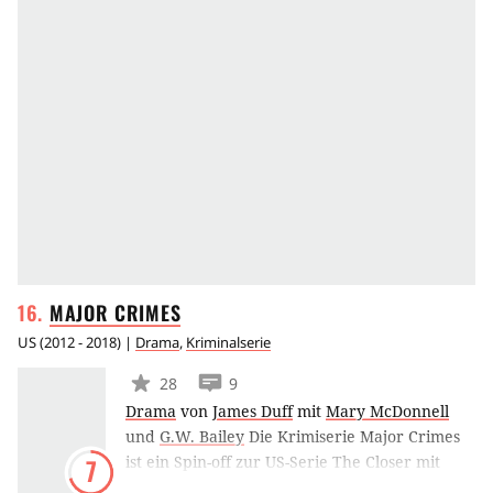
MAJOR
CRIMES
US
(
2012 - 2018
) |
Drama
,
Kriminalserie
28
9
Drama
von
James Duff
mit
Mary McDonnell
und
G.W. Bailey
Die Krimiserie Major Crimes
ist ein Spin-off zur US-Serie The Closer mit
7
Kyra Sedgwick. Battlestar-Galactica-Star Mary