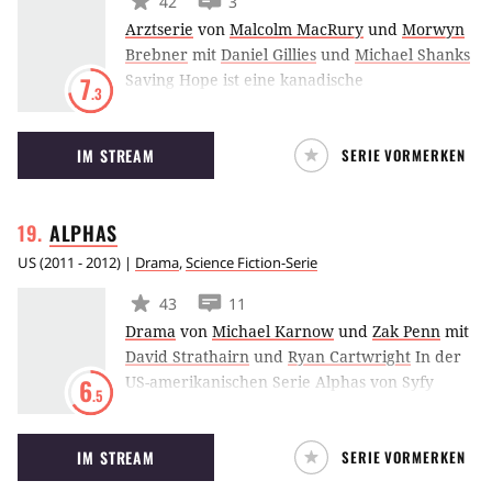
42
3
Arztserie
von
Malcolm MacRury
und
Morwyn
Brebner
mit
Daniel Gillies
und
Michael Shanks
Saving Hope ist eine kanadische
7
.3
Krankenhausserie, die im Jahr 2012 zum
ersten Mal auf CTV ausgestrahlt wurde. Die
IM STREAM
SERIE VORMERKEN
Handlung spielt sich im Zion-Hospital in
Toronto ab, wo der Chef der Chirurgie in ein
Koma gefallen ist und fortan seine Verlobte die
ALPHAS
Organisation der medizinischen Einrichtung
übernehmen muss.
US
(
2011 - 2012
) |
Drama
,
Science Fiction-Serie
43
11
Drama
von
Michael Karnow
und
Zak Penn
mit
David Strathairn
und
Ryan Cartwright
In der
US-amerikanischen Serie Alphas von Syfy
6
.5
werden fünf Menschen, von denen jeder eine
besondere physische oder mentale Fähigkeit
IM STREAM
SERIE VORMERKEN
besitzt, unter der Führung von Dr. Lee Rosen
(David Strathairn) zu einem Team