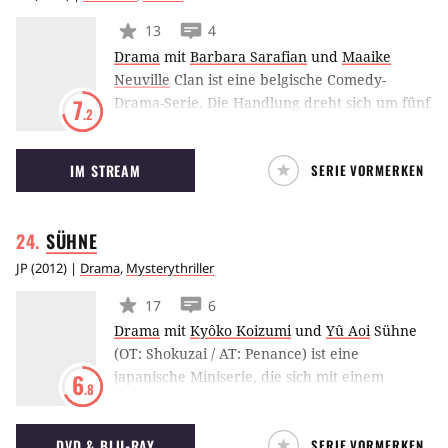
13
4
Drama
mit
Barbara Sarafian
und
Maaike
Neuville
Clan ist eine belgische Comedy-
Drama-Serie. Die Handlung dreht sich um fünf
7
.2
Schwestern, die seit dem Tod ihrer Eltern zu
einem richtigen Familienclan
IM STREAM
SERIE VORMERKEN
zusammengeschweißt worden sind. Doch
dann droht ein Mann die Gemeinschaft zu
zerstören.
SÜHNE
JP
(
2012
) |
Drama
,
Mysterythriller
17
6
Drama
mit
Kyôko Koizumi
und
Yû Aoi
Sühne
(OT: Shokuzai / AT: Penance) ist eine
japanische Miniserie, die sich mit einem
6
.8
grausamen Verbrechen beschäftigt. Eines
Tages müssen vier Mädchen mitansehen, wie
DVD & BLU-RAY
SERIE VORMERKEN
ihre beste Freundin ermordet wird. Als sie