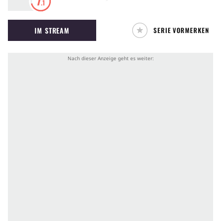
7
.1
Die Dämonin Ria Gremory ist jedoch zur Stelle
und lässt Issei ebenfalls als Dämon wieder
IM STREAM
SERIE VORMERKEN
auferstehen, damit er sie fortan beim Kampf
gegen dunkle Mächte unterstützen kann.