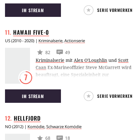
Freunde Blake, Adam und Anders. Gemeinsam
IM STREAM
SERIE VORMERKEN
waren sie auf dem College und werden nun
mit dem Ernst des Lebens konfrontiert: Der
Arbeitswelt.
HAWAII
FIVE-0
US
(
2010 - 2020
) |
Kriminalserie
,
Actionserie
82
49
Kriminalserie
mit
Alex O'Loughlin
und
Scott
Caan
Ex-Marineoffizier Steve McGarrett wird
beauftragt, eine Spezialeinheit zur
7
Bekämpfung des organisierten Verbrechens zu
leiten. Zu seinem Team gehören Ex-Polizist
IM STREAM
SERIE VORMERKEN
Chin Ho Kelly, der wegen ungerechtfertigten
Bestechungsvorwürfen seinen damaligen Job
aufgeben musste, Cop Danny Williams und die
HELLFJORD
Polizistin Kona Kalakaua.
NO
(
2012
) |
Komödie
,
Schwarze Komödie
68
18