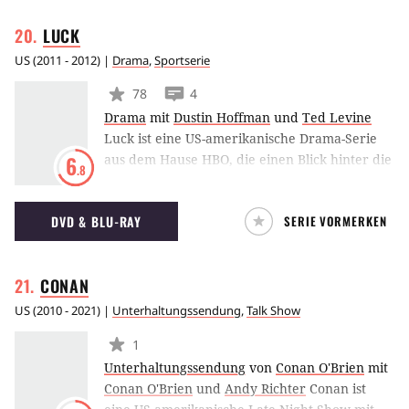
zusammengeführt. Gemeinsam sollen sie für
LUCK
die Regierung Verbrechen aufklären, an
denen andere sogenannte Alphas beteiligt
US
(
2011 - 2012
) |
Drama
,
Sportserie
waren.
78
4
Drama
mit
Dustin Hoffman
und
Ted Levine
Luck ist eine US-amerikanische Drama-Serie
aus dem Hause HBO, die einen Blick hinter die
6
.8
Kulissen einer Pferderennbahn wirft. Dustin
Hoffman verkörpert den Gambler Ace
DVD & BLU-RAY
SERIE VORMERKEN
Bernstein, der sich bislang mit Glücksspiel und
allerlei zwielichtigen Geschäften durchs Leben
geschlagen hat und nun mit seinem alten
CONAN
Partner Gus Economou (Dennis Farina) die
Rennbahn aufmischen will.
US
(
2010 - 2021
) |
Unterhaltungssendung
,
Talk Show
1
Unterhaltungssendung
von
Conan O'Brien
mit
Conan O'Brien
und
Andy Richter
Conan ist