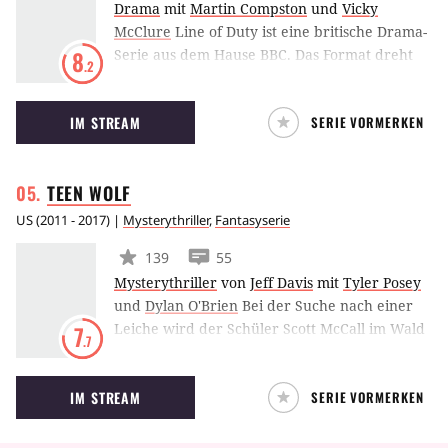
Drama
mit
Martin Compston
und
Vicky
McClure
Line of Duty ist eine britische Drama-
Serie aus dem Hause BBC. Das Format dreht
8
.2
sich um den Kampf gegen die Korruption in
den eigenen Reihen der Londoner Polizei.
IM STREAM
SERIE VORMERKEN
Nachdem Detective Sergeant Steve Arnott
selbst in eine Vertuschungsaktion verwickelt
wurde, wechselt er in die Anti-Korruptions-
TEEN
WOLF
Abteilung.
US
(
2011 - 2017
) |
Mysterythriller
,
Fantasyserie
139
55
Mysterythriller
von
Jeff Davis
mit
Tyler Posey
und
Dylan O'Brien
Bei der Suche nach einer
Leiche wird der Schüler Scott McCall im Wald
7
.7
von einem wilden Tier angefallen und
gebissen. Schon bald darauf entwickelt er
IM STREAM
SERIE VORMERKEN
seltsame Fähigkeiten, und auch seine
Attraktivität scheint immens gesteigert. Dabei
will er doch nur bei Allison landen, dem