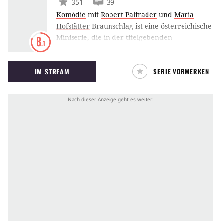
351
39
Komödie
mit
Robert Palfrader
und
Maria
Hofstätter
Braunschlag ist eine österreichische
Miniserie, die in der titelgebenden
8
.1
Marktgemeinde an der tschechischen Grenze
im Waldviertel angesiedelt ist. Nachdem einige
IM STREAM
SERIE VORMERKEN
Geschäftsideen nicht funktioniert haben, ist
die Ortschaft pleite. Da kann nur noch ein
Wunder helfen. Bürgermeister Tschach und
sein bester Freund Pfeisinger täuschen eine
Marienerscheinung vor, womit die Erlösung –
oder vielmehr das Unheil – seinen Lauf nimmt.