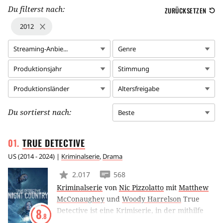
Du filterst nach:
ZURÜCKSETZEN
2012
Streaming-Anbie...
Genre
Produktionsjahr
Stimmung
Produktionsländer
Altersfreigabe
Du sortierst nach:
Beste
TRUE
DETECTIVE
US
(
2014 - 2024
) |
Kriminalserie
,
Drama
2.017
568
Kriminalserie
von
Nic Pizzolatto
mit
Matthew
McConaughey
und
Woody Harrelson
True
Detective ist eine Krimiserie, in der mithilfe
8
.8
von Zeitsprüngen und verschiedenen