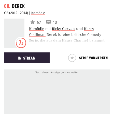
DEREK
GB
(
2012 - 2014
) |
Komödie
67
13
Komödie
mit
Ricky Gervais
und
Kerry
Godliman
Derek ist eine britische Comedy-
Serie, die aus dem Hause Channel 4 stammt.
7
.7
Die Handlung dreht sich um den
titelgebenden Derek (verkörpert von Ricky
IM STREAM
SERIE VORMERKEN
Gervais), der als Pfleger in einem Pflegeheim
arbeitet. Diesen Job übt er jedoch mehr
schlecht als recht aus. Das Chaos im Zirkel der
sozialen Außenseiter ist also vorprogrammiert.