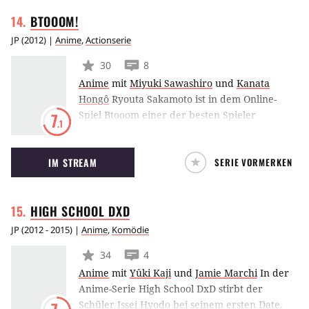
Suche nach dieser Kreatur und trifft auf
BTOOOM!
Vincent Keller. Er überlebte ein
Militärexperiment, jedoch mit katastrophalen
JP
(
2012
) |
Anime
,
Actionserie
Folgen.
30
8
Anime
mit
Miyuki Sawashiro
und
Kanata
Hongô
Ryouta Sakamoto ist in dem Online-
Spiel Btooom einer der besten Spieler
7
.1
weltweit. Unangenehm wird dieser Umstand
erst, als er eines Tages auf einer tropischen
IM STREAM
SERIE VORMERKEN
Insel erwacht und gezwungen ist, sein Btooom
in der Realität zu spielen und zwar auf Leben
und Tod.
HIGH SCHOOL
DXD
JP
(
2012 - 2015
) |
Anime
,
Komödie
34
4
Anime
mit
Yûki Kaji
und
Jamie Marchi
In der
Anime-Serie High School DxD stirbt der
Schüler Issei Hyodo bei seinem ersten Date.