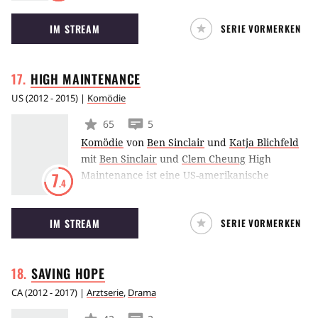
McDonnell spielt darin die Hauptrolle und
IM STREAM
SERIE VORMERKEN
übernimmt die Major Crimes Division. Dabei
agiert sie größtenteils mit dem bekannten
Team aus The Closer zusammen.
HIGH
MAINTENANCE
US
(
2012 - 2015
) |
Komödie
65
5
Komödie
von
Ben Sinclair
und
Katja Blichfeld
mit
Ben Sinclair
und
Clem Cheung
High
Maintenance ist eine US-amerikanische
7
.4
Webserie, die zwischen 2012 und 2015 auf
Vimeo ausgestrahlt wurde. Ben Sinclair spielt
IM STREAM
SERIE VORMERKEN
in High Maintenance einen Dealer, der es im
Lauf der Handlung mit einigen merkwürdigen
Kunden zu tun bekommt.
SAVING
HOPE
CA
(
2012 - 2017
) |
Arztserie
,
Drama