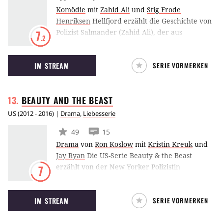
Komödie
mit
Zahid Ali
und
Stig Frode
Henriksen
Hellfjord erzählt die Geschichte von
Polizist Salmander (Zahid Ali), der aus
7
.2
Versehen sein Pferd vor Tausenden von
Kindern tötet und deshalb in eine abgelegene
IM STREAM
SERIE VORMERKEN
Gegend in Norwegen versetzt wird, nach
Hellfjord. Dort entdeckt Salmander so einige
Geheimnisse.
BEAUTY AND THE
BEAST
US
(
2012 - 2016
) |
Drama
,
Liebesserie
49
15
Drama
von
Ron Koslow
mit
Kristin Kreuk
und
Jay Ryan
Die US-Serie Beauty & the Beast
erzählt von der New Yorker Polizistin
7
Catherine Chandler. Sie sucht nach dem
Mörder ihrer Mutter. Eine Kreatur, die nur
IM STREAM
SERIE VORMERKEN
das ‘Beast’ genannt wird, soll in den Mordfall
verstrickt sein. Catherine begibt sich auf die