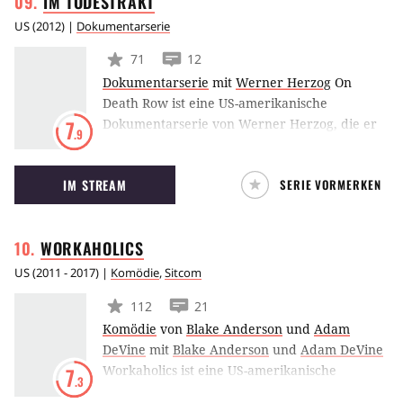
IM
TODESTRAKT
US
(
2012
) |
Dokumentarserie
71
12
Dokumentarserie
mit
Werner Herzog
On
Death Row ist eine US-amerikanische
Dokumentarserie von Werner Herzog, die er
7
.9
zusätzlich zu seinem Dokumentationsfilm Into
the Abyss realisierte. Die einzelnen Episoden
IM STREAM
SERIE VORMERKEN
bestehen aus Interviews mit Insassen des
Todestrakts in einem texanischen Gefängnis.
WORKAHOLICS
US
(
2011 - 2017
) |
Komödie
,
Sitcom
112
21
Komödie
von
Blake Anderson
und
Adam
DeVine
mit
Blake Anderson
und
Adam DeVine
Workaholics ist eine US-amerikanische
7
.3
Comedy-Serie und dreht sich um die drei