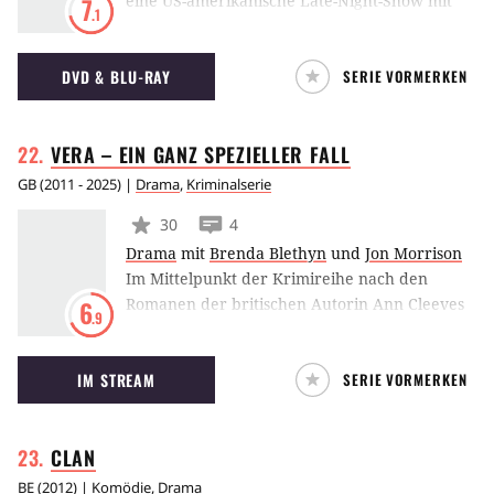
eine US-amerikanische Late-Night-Show mit
7
.1
Conan O’Brien, die auf TBS ausgestrahlt.
Darüber hinaus Andy Richter zum festen
DVD & BLU-RAY
SERIE VORMERKEN
Bestandteil der Talk-Show, die darüber hinaus
von Jimmy Vivino und The Basic Cable Band
auf musikalischer Ebene begleitet wird.
VERA – EIN GANZ SPEZIELLER
FALL
GB
(
2011 - 2025
) |
Drama
,
Kriminalserie
30
4
Drama
mit
Brenda Blethyn
und
Jon Morrison
Im Mittelpunkt der Krimireihe nach den
Romanen der britischen Autorin Ann Cleeves
6
.9
steht die Ermittlerin Vera Stanhope. Besessen
von ihrer Arbeit löst sie mit sarkastischem
IM STREAM
SERIE VORMERKEN
Witz, Mut und List Verbrechen. Dabei steht
Vera ihr Vertrauter und langjähriger Kollege
Joe Ashworth, gespielt von David Leon, als
CLAN
ihre rechte Hand zur Seite.
BE
(
2012
) |
Komödie
,
Drama