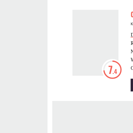
K
R
N
W
7
O
.4
n
v
a