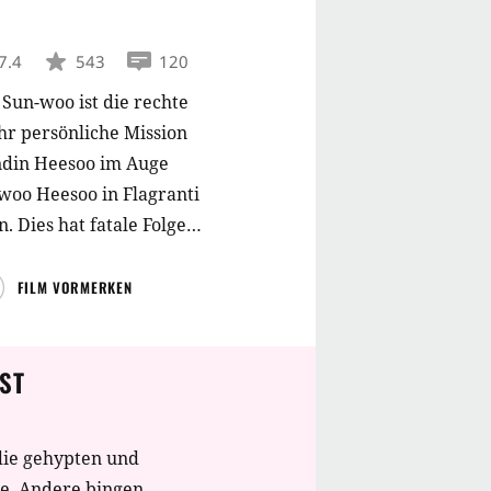
7.4
543
120
Sun-woo ist die rechte
hr persönliche Mission
ndin Heesoo im Auge
-woo Heesoo in Flagranti
n. Dies hat fatale Folgen
gs. Er wird bitterböse
h Sun-woo kann sich aus
FILM VORMERKEN
ch Sun-woo kommt
ss hat er nur eine
ST
enschen, die für deine
en". Und Sun-woo zieht
die gehypten und
te. Andere bingen