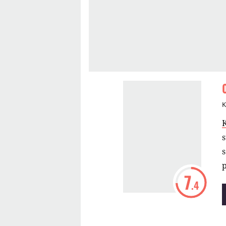
K
p
7
.4