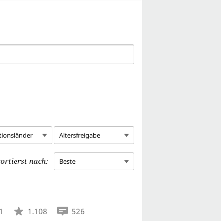
tionsländer
Altersfreigabe
ortierst nach:
Beste
1
1.108
526