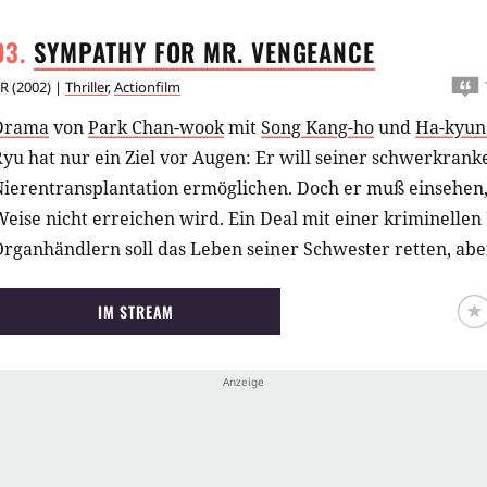
SYMPATHY FOR MR.
VENGEANCE
R
(
2002
) |
Thriller
,
Actionfilm
Drama
von
Park Chan-wook
mit
Song Kang-ho
und
Ha-kyun
yu hat nur ein Ziel vor Augen: Er will seiner schwerkran
ierentransplantation ermöglichen. Doch er muß einsehen, 
eise nicht erreichen wird. Ein Deal mit einer kriminelle
rganhändlern soll das Leben seiner Schwester retten, abe
ur ihre eigenen Interessen im Sinn und stehlen ihm sein Ge
erzweifelten Schritt plant er eine Kindesentführung. Doch 
IM STREAM
ls ein weiterer, äußerst fataler Fehler.