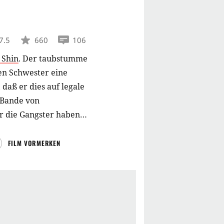
7.5
660
106
 Shin
.
Der taubstumme
ken Schwester eine
daß er dies auf legale
n Bande von
r die Gangster haben
ld. Als letzten
dies erweist sich für ihn
FILM VORMERKEN