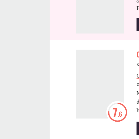
F
K
z
d
7
h
.6
w
S
k