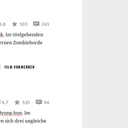
6.8
503
243
ok
.
Im titelgebenden
sternen Zombiehorde
FILM VORMERKEN
6.7
535
94
Byung-hun
.
Im
n sich drei ungleiche