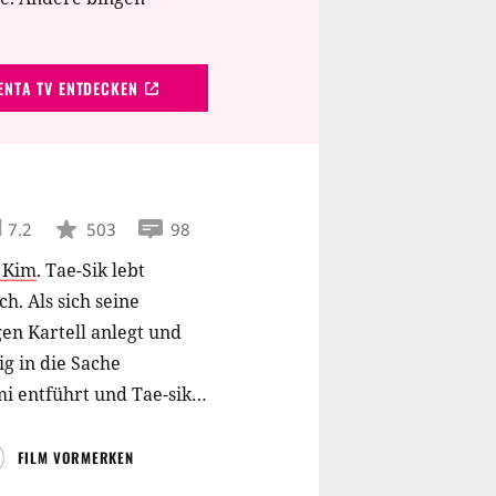
NTA TV ENTDECKEN
7.2
503
98
 Kim
.
Tae-Sik lebt
h. Als sich seine
en Kartell anlegt und
ig in die Sache
i entführt und Tae-sik
will er sie wiedersehen.
rogenbosse wird und es
FILM VORMERKEN
inem Pfandleiher