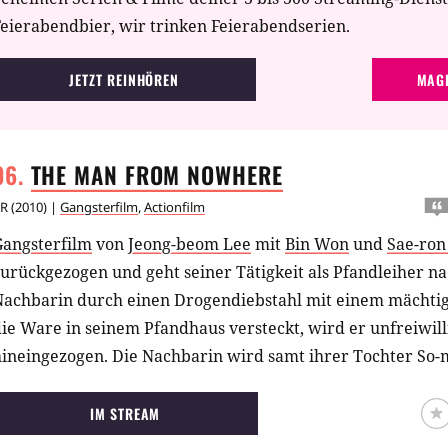
eierabendbier, wir trinken Feierabendserien.
JETZT REINHÖREN
MAGE
THE MAN FROM
NOWHERE
R
(
2010
) |
Gangsterfilm
,
Actionfilm
Gangsterfilm
von
Jeong-beom Lee
mit
Bin Won
und
Sae-ron
urückgezogen und geht seiner Tätigkeit als Pfandleiher nac
Nachbarin durch einen Drogendiebstahl mit einem mächtig
ie Ware in seinem Pfandhaus versteckt, wird er unfreiwill
ineingezogen. Die Nachbarin wird samt ihrer Tochter So-m
ird gezwungen, einen Job für das Kartell zu übernehmen, 
chnell wird ihm klar, dass er damit zur Marionette der D
IM STREAM
einen Ausweg mehr gibt. Doch das Kartell hat nicht mit e