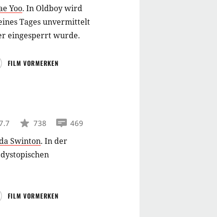
tae Yoo
.
In Oldboy wird
 eines Tages unvermittelt
er eingesperrt wurde.
FILM VORMERKEN
7.7
738
469
lda Swinton
.
In der
 dystopischen
FILM VORMERKEN