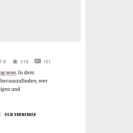
7.8
518
101
ng-woo
.
In dem
r herauszufinden, wer
tigen und
FILM VORMERKEN