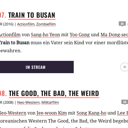
erechnet, der ein ausgebildeter Special Agent ist.
TRAIN TO
BUSAN
R
(
2016
) |
Actionfilm
,
Zombiefilm
ctionfilm
von
Sang-ho Yeon
mit
Yoo Gong
und
Ma Dong-se
Train to Busan
muss ein Vater sein Kind vor einer mordlü
bewahren.
IM STREAM
THE GOOD, THE BAD, THE
WEIRD
R
(
2008
) |
Neo-Western
,
Militärfilm
Neo-Western
von
Jee-woon Kim
mit
Song Kang-ho
und
Lee 
koreanischen Western The Good, the Bad, the Weird begebe