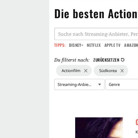
Die besten Actio
TIPPS:
DISNEY+
NETFLIX
APPLE TV
AMAZON
Du filterst nach:
ZURÜCKSETZEN
Actionfilm
Südkorea
Streaming-Anbie...
Genre
K