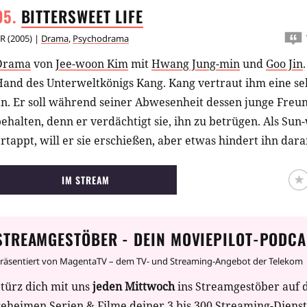
BITTERSWEET
LIFE
R
(
2005
) |
Drama
,
Psychodrama
Drama
von
Jee-woon Kim
mit
Hwang Jung-min
und
Goo Jin
.
Hand des Unterweltkönigs Kang. Kang vertraut ihm eine se
an. Er soll während seiner Abwesenheit dessen junge Freu
ehalten, denn er verdächtigt sie, ihn zu betrügen. Als Sun
rtappt, will er sie erschießen, aber etwas hindert ihn dara
ür ihn. Nun steht Sun-woo selbst auf der Abschussliste Kan
von Kangs Leuten verunstaltet und lebendig begraben. Doc
IM STREAM
der Grube befreien und taucht schwer verletzt unter. Do
ieder, und er hat nur ein Ziel vor Augen! Für seinen Ex-Bo
STREAMGESTÖBER - DEIN MOVIEPILOT-PODCA
achricht: "Böse Erinnerungen hören nicht auf, aber die M
ösen Erinnerungen verantwortlich sind, die kannst du töt
räsentiert von MagentaTV – dem TV- und Streaming-Angebot der Telekom
los zu einem gnadenlosen Rachefeldzug.
türz dich mit uns
jeden Mittwoch
ins Streamgestöber auf 
geheimen Serien & Filme deiner 3 bis 300 Streaming-Diens