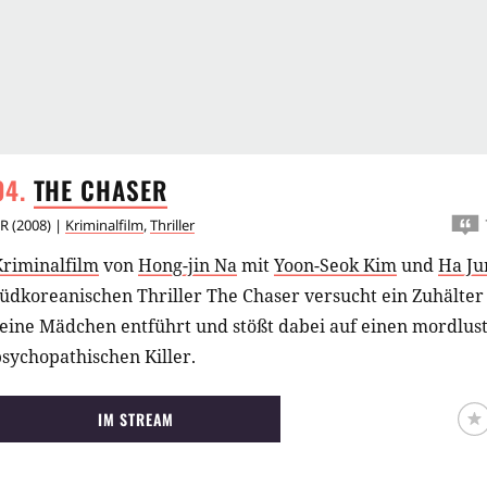
THE
CHASER
R
(
2008
) |
Kriminalfilm
,
Thriller
Kriminalfilm
von
Hong-jin Na
mit
Yoon-Seok Kim
und
Ha Ju
südkoreanischen Thriller The Chaser versucht ein Zuhälte
seine Mädchen entführt und stößt dabei auf einen mordlus
sychopathischen Killer.
IM STREAM