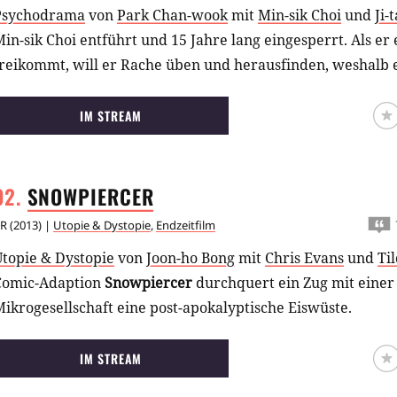
Psychodrama
von
Park Chan-wook
mit
Min-sik Choi
und
Ji-
in-sik Choi entführt und 15 Jahre lang eingesperrt. Als er
freikommt, will er Rache üben und herausfinden, weshalb 
IM STREAM
SNOWPIERCER
R
(
2013
) |
Utopie & Dystopie
,
Endzeitfilm
Utopie & Dystopie
von
Joon-ho Bong
mit
Chris Evans
und
Ti
Comic-Adaption
Snowpiercer
durchquert ein Zug mit einer
ikrogesellschaft eine post-apokalyptische Eiswüste.
IM STREAM