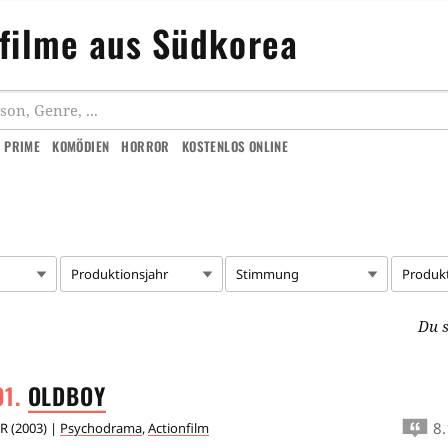
nfilme aus Südkorea
 PRIME
KOMÖDIEN
HORROR
KOSTENLOS ONLINE
Produktionsjahr
Stimmung
Produk
Du s
OLDBOY
8.
R
(
2003
) |
Psychodrama
,
Actionfilm