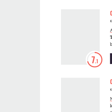
g
K
A
7
.1
K