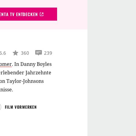
NTA TV ENTDECKEN
6.6
360
239
Comer
.
In Danny Boyles
rlebender Jahrzehnte
ron Taylor-Johnsons
nisse.
FILM VORMERKEN