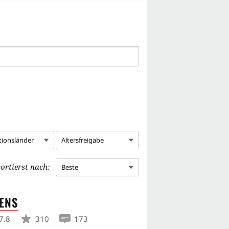
tionsländer
Altersfreigabe
ortierst nach:
Beste
ENS
7.8
310
173