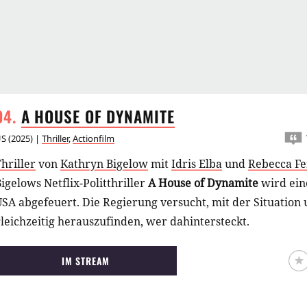
A HOUSE OF
DYNAMITE
US
(
2025
) |
Thriller
,
Actionfilm
hriller
von
Kathryn Bigelow
mit
Idris Elba
und
Rebecca F
igelows Netflix-Politthriller
A House of Dynamite
wird ein
USA abgefeuert. Die Regierung versucht, mit der Situatio
leichzeitig herauszufinden, wer dahintersteckt.
IM STREAM