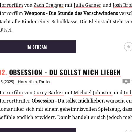
Horrorfilm
von
Zach Cregger
mit
Julia Garner
und
Josh Bro
Horrorfilm
Weapons - Die Stunde des Verschwindens
versc
acht alle Kinder einer Schulklasse. Die Kleinstadt steht v
ätsel.
IM STREAM
OBSESSION - DU SOLLST MICH
LIEBEN
US
(
2025
) |
Horrorfilm
,
Thriller
Horrorfilm
von
Curry Barker
mit
Michael Johnston
und
Ind
Horrorthriller
Obsession - Du sollst mich lieben
wünscht ein
omantiker sich mit einem geheimnisvollen Spielzeug, dass
efühle endlich erwidert. Damit handelt er sich jedoch mehr