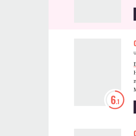
n
M
6
.1