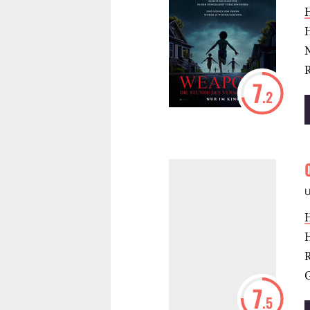
N
R
7
.2
R
G
7
.5