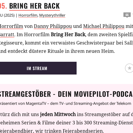
BRING HER
BACK
AU
(
2025
) |
Horrorfilm
,
Mysterythriller
Horrorfilm
von
Danny Philippou
und
Michael Philippou
mi
arratt
.
Im Horrorfilm
Bring Her Back
, dem zweiten Spielf
egisseure, kommt ein verwaistes Geschwisterpaar bei Sall
und entdeckt düstere Rituale in ihrem neuen Heim.
IM STREAM
STREAMGESTÖBER - DEIN MOVIEPILOT-PODCA
räsentiert von MagentaTV – dem TV- und Streaming-Angebot der Telekom
türz dich mit uns
jeden Mittwoch
ins Streamgestöber auf 
geheimen Serien & Filme deiner 3 bis 300 Streaming-Diens
eierabendbier, wir trinken Feierabendserien.