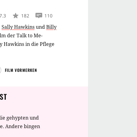
7.3
182
110
t
Sally Hawkins
und
Billy
ilm der Talk to Me-
y Hawkins in die Pflege
FILM VORMERKEN
ST
die gehypten und
te. Andere bingen