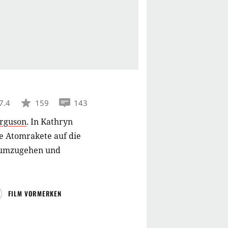
7.4
159
143
erguson
.
In Kathryn
e Atomrakete auf die
n umzugehen und
FILM VORMERKEN