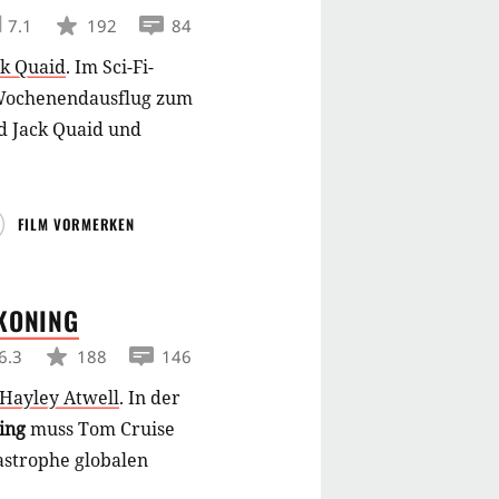
7.1
192
84
ck Quaid
.
Im Sci-Fi-
Wochenendausflug zum
d Jack Quaid und
FILM VORMERKEN
KONING
6.3
188
146
Hayley Atwell
.
In der
ning
muss Tom Cruise
astrophe globalen