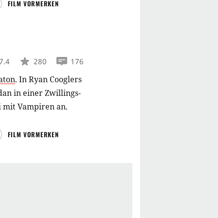
FILM VORMERKEN
7.4
280
176
aton
.
In Ryan Cooglers
dan in einer Zwillings-
i mit Vampiren an.
FILM VORMERKEN