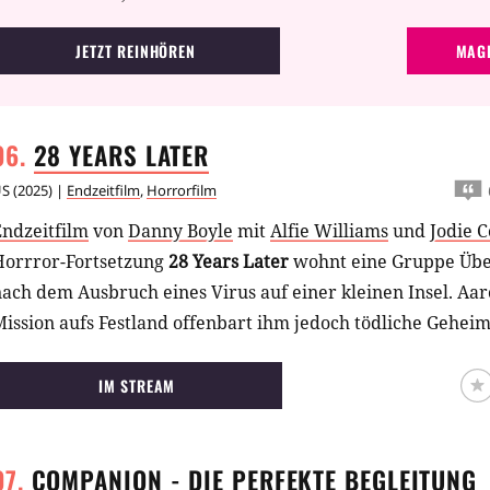
JETZT REINHÖREN
MAGE
28 YEARS
LATER
US
(
2025
) |
Endzeitfilm
,
Horrorfilm
Endzeitfilm
von
Danny Boyle
mit
Alfie Williams
und
Jodie 
Horrror-Fortsetzung
28 Years Later
wohnt eine Gruppe Übe
ach dem Ausbruch eines Virus auf einer kleinen Insel. Aa
ission aufs Festland offenbart ihm jedoch tödliche Geheim
IM STREAM
COMPANION - DIE PERFEKTE
BEGLEITUNG