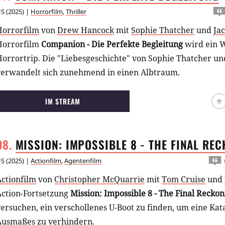
US
(
2025
) |
Horrorfilm
,
Thriller
Horrorfilm
von
Drew Hancock
mit
Sophie Thatcher
und
Ja
Horrorfilm
Companion - Die Perfekte Begleitung
wird ein 
orrortrip. Die "Liebesgeschichte" von Sophie Thatcher un
verwandelt sich zunehmend in einen Albtraum.
IM STREAM
MISSION: IMPOSSIBLE 8 - THE FINAL
REC
US
(
2025
) |
Actionfilm
,
Agentenfilm
ctionfilm
von
Christopher McQuarrie
mit
Tom Cruise
und
ction-Fortsetzung
Mission: Impossible 8 - The Final Recko
ersuchen, ein verschollenes U-Boot zu finden, um eine Kat
Ausmaßes zu verhindern.