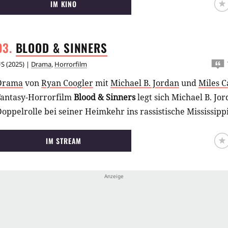
IM KINO
BLOOD &
SINNERS
US
(
2025
) |
Drama
,
Horrorfilm
Drama
von
Ryan Coogler
mit
Michael B. Jordan
und
Miles C
Fantasy-Horrorfilm
Blood & Sinners
legt sich Michael B. Jor
oppelrolle bei seiner Heimkehr ins rassistische Mississipp
IM STREAM