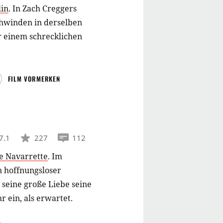
lin
.
In Zach Creggers
hwinden in derselben
or einem schrecklichen
FILM VORMERKEN
7.1
227
112
e Navarrette
.
Im
 hoffnungsloser
 seine große Liebe seine
 ein, als erwartet.