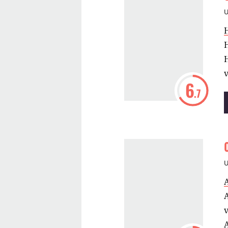
H
6
.7
A
A
v