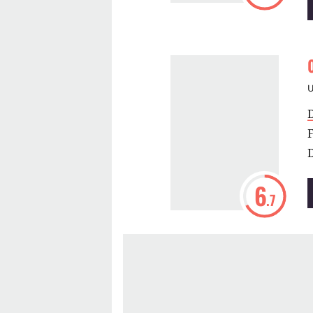
D
6
.7