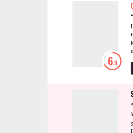
B
R
6
.9
p
S
F