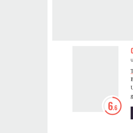
T
B
g
6
.6