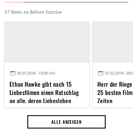
17
News zu
Before Sunrise
05.07.2026 - 15:00 Uhr
07.02.2019 - 09:
Ethan Hawke gibt nach 15
Herr der Ringe
Liebesfilmen einen Ratschlag
25 besten Film-
an alle, deren Liebesleben
Zeiten
gerade holprig verläuft: "Der
Sonne ist es egal, ob das Gras
ALLE ANZEIGEN
ihre Strahlen zu schätzen