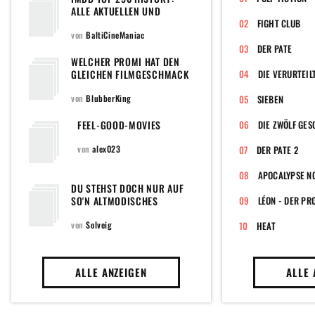
ALLE AKTUELLEN UND
EHEMALIGEN FILME DER
FIGHT CLUB
POPULÄREN TOPLISTE DER
von
BaltiCineManiac
WELTWEIT GRÖSSTEN F
DER PATE
ILMDATENBANK
WELCHER PROMI HAT DEN
GLEICHEN FILMGESCHMACK
DIE VERURTEIL
WIE DU?
von
BlubberKing
SIEBEN
FEEL-GOOD-MOVIES
DIE ZWÖLF GE
von
alex023
DER PATE 2
APOCALYPSE N
DU STEHST DOCH NUR AUF
SO'N ALTMODISCHES
LÉON - DER PR
ZEUGS... [ACH, GAR NICHT]
von
Solveig
HEAT
ALLE ANZEIGEN
ALLE 