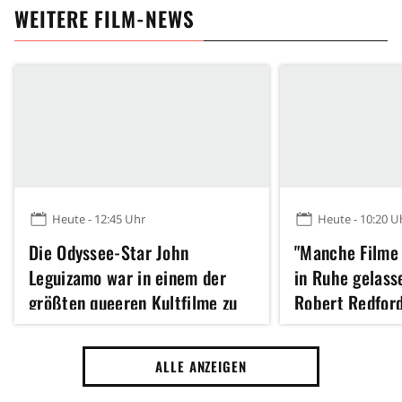
WEITERE FILM-NEWS
Heute - 12:45 Uhr
Heute - 10:20 U
Die Odyssee-Star John
"Manche Filme 
Leguizamo war in einem der
in Ruhe gelass
größten queeren Kultfilme zu
Robert Redford
sehen – ihr könnt ihn sofort
kein Remake di
streamen
der 70er Jahre
ALLE ANZEIGEN