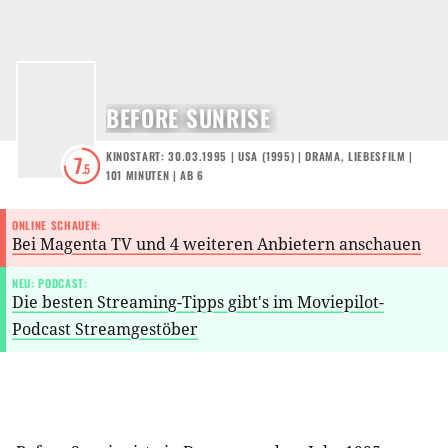
BEFORE SUNRISE
KINOSTART: 30.03.1995
|
USA
(
1995
) |
DRAMA
,
LIEBESFILM
|
7
.5
101 MINUTEN
|
AB 6
ONLINE SCHAUEN:
Bei Magenta TV und 4 weiteren Anbietern anschauen
NEU: PODCAST:
Die besten Streaming-Tipps gibt's im Moviepilot-
Podcast Streamgestöber