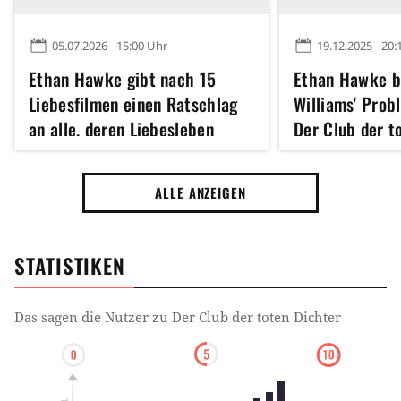
05.07.2026 - 15:00 Uhr
19.12.2025 - 20:
Ethan Hawke gibt nach 15
Ethan Hawke b
Liebesfilmen einen Ratschlag
Williams' Prob
an alle, deren Liebesleben
Der Club der t
gerade holprig verläuft: "Der
war sehr belas
Sonne ist es egal, ob das Gras
ALLE ANZEIGEN
ihre Strahlen zu schätzen
weiß"
STATISTIKEN
Das sagen die Nutzer zu
Der Club der toten Dichter