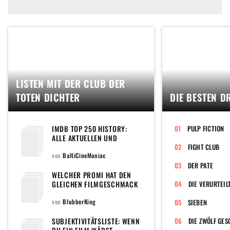
LISTEN MIT DER CLUB DER
TOTEN DICHTER
DIE BESTEN D
IMDB TOP 250 HISTORY:
PULP FICTION
ALLE AKTUELLEN UND
EHEMALIGEN FILME DER
FIGHT CLUB
POPULÄREN TOPLISTE DER
von
BaltiCineManiac
WELTWEIT GRÖSSTEN F
DER PATE
ILMDATENBANK
WELCHER PROMI HAT DEN
GLEICHEN FILMGESCHMACK
DIE VERURTEIL
WIE DU?
von
BlubberKing
SIEBEN
SUBJEKTIVITÄTSLISTE: WENN
DIE ZWÖLF GE