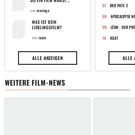
DU EIN FILM WÄRST...
DER PATE 2
von
mariega
APOCALYPSE N
WAS IST DEIN
LIEBLINGSFILM?
LÉON - DER PR
von
razzo
HEAT
ALLE ANZEIGEN
ALLE 
WEITERE FILM-NEWS