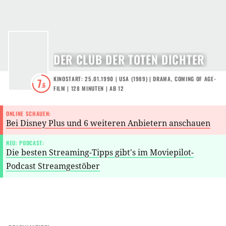
DER CLUB DER TOTEN DICHTER
KINOSTART: 25.01.1990
|
USA
(
1989
) |
DRAMA
,
COMING OF AGE-
7
.6
FILM
| 128 MINUTEN
|
AB 12
ONLINE SCHAUEN:
Bei Disney Plus und 6 weiteren Anbietern anschauen
NEU: PODCAST:
Die besten Streaming-Tipps gibt's im Moviepilot-
Podcast Streamgestöber