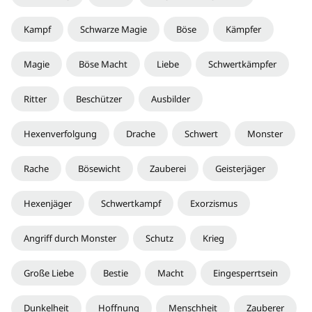
Kampf
Schwarze Magie
Böse
Kämpfer
Magie
Böse Macht
Liebe
Schwertkämpfer
Ritter
Beschützer
Ausbilder
Hexenverfolgung
Drache
Schwert
Monster
Rache
Bösewicht
Zauberei
Geisterjäger
Hexenjäger
Schwertkampf
Exorzismus
Angriff durch Monster
Schutz
Krieg
Große Liebe
Bestie
Macht
Eingesperrtsein
Dunkelheit
Hoffnung
Menschheit
Zauberer