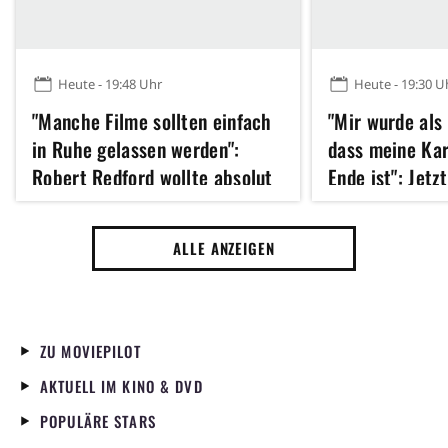
Heute - 19:48 Uhr
Heute - 19:30 U
"Manche Filme sollten einfach
"Mir wurde als
in Ruhe gelassen werden":
dass meine Kar
Robert Redford wollte absolut
Ende ist": Jetz
kein Remake dieses Klassikers
Hathaway 43 u
der 70er Jahre
erfolgreichste
ALLE ANZEIGEN
Jahres gedreht
ZU MOVIEPILOT
AKTUELL IM KINO & DVD
POPULÄRE STARS