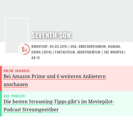
SEVENTH SON
KINOSTART: 05.03.2015
|
USA
,
GROSSBRITANNIEN
,
KANADA
,
5
.3
CHINA
(
2014
) |
FANTASYFILM
,
ABENTEUERFILM
| 102 MINUTEN
|
AB 12
ONLINE SCHAUEN:
Bei Amazon Prime und 6 weiteren Anbietern
anschauen
NEU: PODCAST:
Die besten Streaming-Tipps gibt's im Moviepilot-
Podcast Streamgestöber