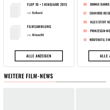
FLOP 10 + 1 KINOJAHR 2015
DONNIE DARKO
von
DeDavid
CHIHIROS REIS
ALLES STEHT K
FILMSAMMLUNG
PRINZESSIN M
von
Milano90
ALLE ANZEIGEN
ALLE 
WEITERE FILM-NEWS