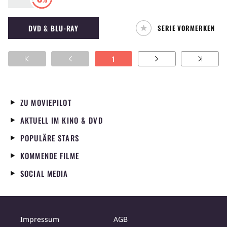
erzählt aus dem Leben unterschiedlicher
Bewohner von Paris. So soll das Format ein
DVD & BLU-RAY
SERIE VORMERKEN
Portrait der Stadt der Liebe sein.
1
ZU MOVIEPILOT
AKTUELL IM KINO & DVD
POPULÄRE STARS
KOMMENDE FILME
SOCIAL MEDIA
Impressum
AGB