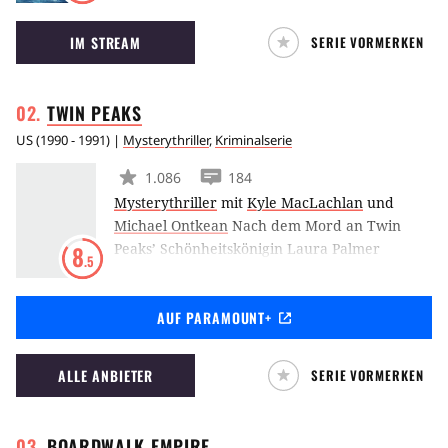
Blickwinkeln eine 17 Jahre zurückliegende
IM STREAM
SERIE VORMERKEN
Mordserie aufgeklärt werden soll. Die beiden
Ermittler der ersten Staffel, die Jagd auf den
Serienmörder machen, werden von Matthew
TWIN
PEAKS
McConaughey und Woody Harrelson gespielt.
US
(
1990 - 1991
) |
Mysterythriller
,
Kriminalserie
1.086
184
Mysterythriller
mit
Kyle MacLachlan
und
Michael Ontkean
Nach dem Mord an Twin
Peaks’ Schönheitskönigin Laura Palmer
8
.5
entdeckt Special Agent Cooper, dass die kleine
Stadt übersät ist mit allerlei tödlichen
AUF PARAMOUNT+
Geheimnissen. Cooper interpretiert einen
Traum über den Mörder, trinkt Tee mit der
Log Lady, findet im Wald den mysteriösen Ort
ALLE ANBIETER
SERIE VORMERKEN
eines Verbrechens und ist auserwählt, all den
Rätseln auf den Grund zu gehen.
BOARDWALK
EMPIRE