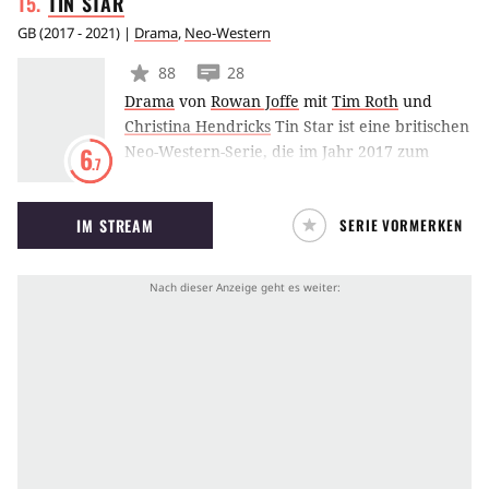
TIN
STAR
durchaus sehen lassen!
GB
(
2017 - 2021
) |
Drama
,
Neo-Western
88
28
Drama
von
Rowan Joffe
mit
Tim Roth
und
Christina Hendricks
Tin Star ist eine britischen
Neo-Western-Serie, die im Jahr 2017 zum
6
.7
ersten Mal ausgestrahlt wurde. Tim Roth
schlüpft in die Rolle eines Detectives, der dem
IM STREAM
SERIE VORMERKEN
Großstadtdschungel entflieht - nur, um in den
Rocky Mountains seinen persönlichen
Albtraum zu erleben.