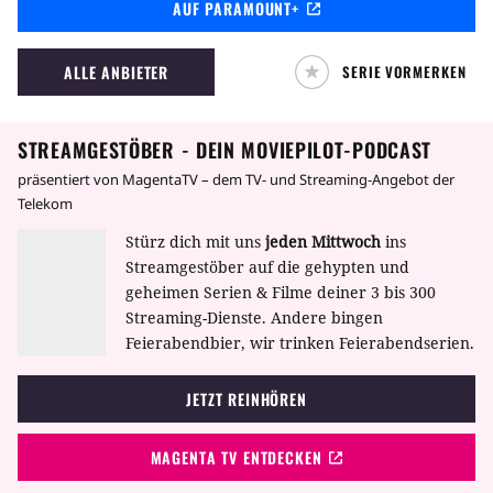
AUF PARAMOUNT+
den Indianergebieten der Black Hills von
South Dakota angesiedelt. Zwei Wochen sind
seit General Custers finaler Schlacht
ALLE ANBIETER
SERIE VORMERKEN
vergangen und im (Wilden) Westen wird
zwischen Mord und Totschlag der erste
Grundstein Richtung Zivilisation gelegt.
STREAMGESTÖBER - DEIN MOVIEPILOT-PODCAST
präsentiert von MagentaTV – dem TV- und Streaming-Angebot der
Telekom
Stürz dich mit uns
jeden Mittwoch
ins
Streamgestöber auf die gehypten und
geheimen Serien & Filme deiner 3 bis 300
Streaming-Dienste. Andere bingen
Feierabendbier, wir trinken Feierabendserien.
JETZT REINHÖREN
MAGENTA TV ENTDECKEN