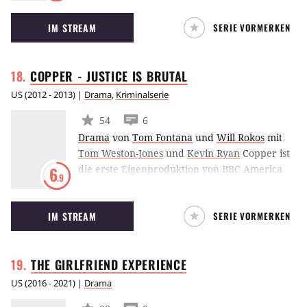
der Titel gebenden Serie Franklin & Bash, die
IM STREAM
SERIE VORMERKEN
sich, nachdem sie von Stanton Infeld (Malcolm
McDowell) angeheuert wurden, in einem
juristischen Haifischbecken sondergleichen
COPPER - JUSTICE IS
BRUTAL
wiederfinden…
US
(
2012 - 2013
) |
Drama
,
Kriminalserie
54
6
Drama
von
Tom Fontana
und
Will Rokos
mit
Tom Weston-Jones
und
Kevin Ryan
Copper ist
die erste Eigenproduktion von BBC America
6
.9
und spielt im Jahr 1864. Im Mittelpunkt der
Krimiserie steht ein irischstämmiger Polizist,
IM STREAM
SERIE VORMERKEN
der in New York zwischen verschiedenen
Volksgruppen ermitteln muss.
THE GIRLFRIEND
EXPERIENCE
US
(
2016 - 2021
) |
Drama