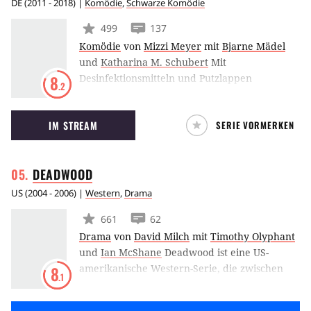
DE
(
2011 - 2018
) |
Komödie
,
Schwarze Komödie
499
137
Komödie
von
Mizzi Meyer
mit
Bjarne Mädel
und
Katharina M. Schubert
Mit
Desinfektionsmitteln und Putzlappen
8
.2
bewaffnet, ist Heiko “Schotty” Schotte immer
der letzte am Tatort. Täglich macht er die
IM STREAM
SERIE VORMERKEN
Erfahrung, dass der Mensch am Ende auch
nur Materie ist. Bei seinen Einsätzen trifft
Schotty auf Angehörige, Freunde oder
DEADWOOD
Bekannte der Verstorbenen. Und die bringen
die Weltsicht des Reinigungsfachmanns
US
(
2004 - 2006
) |
Western
,
Drama
vorübergehend ins Wanken.
661
62
Drama
von
David Milch
mit
Timothy Olyphant
und
Ian McShane
Deadwood ist eine US-
amerikanische Western-Serie, die zwischen
8
.1
2004 und 2006 auf HBO ausgestrahlt wurde.
Die Geschichte setzt im Jahr 1876 ein und ist in