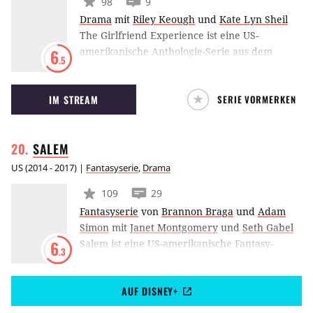
98
9
Drama
mit
Riley Keough
und
Kate Lyn Sheil
The Girlfriend Experience ist eine US-
amerikanische Anthologie-Serie aus dem
6
.5
Hause Starz und inspiriert von Steven
Soderberghs gleichnamigem Kinofilm. Die
IM STREAM
SERIE VORMERKEN
Handlung erzählt von der jungen Studentin
Christine Reade, die sich ihre Ausbildung als
Callgirl finanziert.
SALEM
US
(
2014 - 2017
) |
Fantasyserie
,
Drama
109
29
Fantasyserie
von
Brannon Braga
und
Adam
Simon
mit
Janet Montgomery
und
Seth Gabel
Salem ist eine US-amerikanische Fantasy-
6
.3
Drama-Serie aus dem Hause WGN America.
Die Handlung ist im 17. Jahrhundert
AUF DISNEY+
angesiedelt und spielt – wie es der Titel bereits
vorwegnimmt – in der Gemeinde Salem,