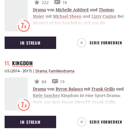
222
18
Drama
von
Michelle Ashford
und
Thomas
Maier
mit
Michael Sheen
und
Lizzy Caplan
Bei
Masters of Sex handelt es sich um die
7
.6
Serienadaption des Buches Masters of Sex:
The Life and Times of William Masters and
IM STREAM
SERIE VORMERKEN
Virginia Johnson, The Couple Who Taught
America How to Love von Thomas Maiers. Die
Serie dreht sich um das Leben der beiden
KINGDOM
titelgebenden Sexualforscher und blickt
sowohl in ihre Arbeit als auch in ihr
US
(
2014 - 2017
) |
Drama
,
Familiendrama
Privatleben.
84
19
Drama
von
Byron Balasco
mit
Frank Grillo
und
Kiele Sanchez
Kingdom ist eine Sport-Drama-
Serie aus dem Hause DirecTV. Frank Grillo
7
.8
spielt in dem Familiendrama den Besitzer
eines MMA-Dojo in Venice, Kalifornien und
IM STREAM
SERIE VORMERKEN
kämpft nicht nur mit anderen MMA-Sportlern
im Ring, sondern auch mit ganz alltäglichen