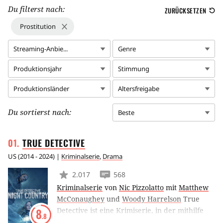
Du filterst nach:
ZURÜCKSETZEN
Prostitution
Streaming-Anbie...
Genre
Produktionsjahr
Stimmung
Produktionsländer
Altersfreigabe
Du sortierst nach:
Beste
TRUE
DETECTIVE
US
(
2014 - 2024
) |
Kriminalserie
,
Drama
2.017
568
Kriminalserie
von
Nic Pizzolatto
mit
Matthew
McConaughey
und
Woody Harrelson
True
Detective ist eine Krimiserie, in der mithilfe
8
.8
von Zeitsprüngen und verschiedenen