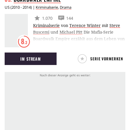
US
(
2010 - 2014
) |
Kriminalserie
,
Drama
1.070
144
Kriminalserie
von
Terence Winter
mit
Steve
Buscemi
und
Michael Pitt
Die Mafia-Serie
Boardwalk Empire erzählt aus dem Leben von
8
.3
Nucky Thompson (Steve Buscemi), der
während der Prohibition der unangefochtene
IM STREAM
SERIE VORMERKEN
Drahtzieher von Atlantic City war, sowohl als
Politiker als auch als Gangster. Das HBO-
Format folgt seinem kompletten Werdegang –
agefangen bei seinen Aufstieg zu Beginn der
1920er Jahre bis hin zum Zerfall seines
Imperiums nach den verheerenden
Ereignissen der Weltwirtschaftskrise sowie der
darauffolgenden Großen Depression in
Amerika.