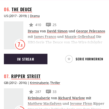
THE
DEUCE
US
(
2017 - 2019
) |
Drama
410
25
Drama
von
David Simon
und
George Pelecanos
mit
James Franco
und
Maggie Gyllenhaal
Die
HBO-Serie The Deuce von The-Wire-Schöpfer
7
.8
David Simon entführt ins New York der 1970er
Jahre und dokumentiert den Auf- und Abstieg
IM STREAM
SERIE VORMERKEN
der Pornoindustrie. Sehr schnell
verschwimmen die Grenzen zur Prostitution
und aus einem Geschäft des schnellen Geldes
RIPPER
STREET
wird ein Labyrinth der Verdammnis. In
diesem finden sich unter anderem James
GB
(
2012 - 2016
) |
Kriminalserie
,
Thriller
Franco, Maggie Gyllenhaal und Lawrence
287
33
Gilliard Jr. wieder.
Kriminalserie
von
Richard Warlow
mit
Matthew Macfadyen
und
Jerome Flynn
Ripper