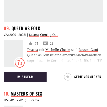
QUEER AS
FOLK
CA
(
2000 - 2005
) |
Drama
,
Coming-Out
71
23
Drama
mit
Michelle Clunie
und
Robert Gant
Queer as Folk ist eine amerikanisch-kanadisch
coproduzierte Serie, die auf der britischen TV-
7
.5
Serie gleichen Namens beruht. QAF folgt den
Leben von fünf schwulen Männern in
IM STREAM
SERIE VORMERKEN
Pittsburgh, Pennsylvania. Neben der
ungewohnt realistischen Darstellung schwulen
Lebens wurde QAF besonders wegen seiner
MASTERS OF
SEX
expliziten Sexszenen berühmt.
US
(
2013 - 2016
) |
Drama