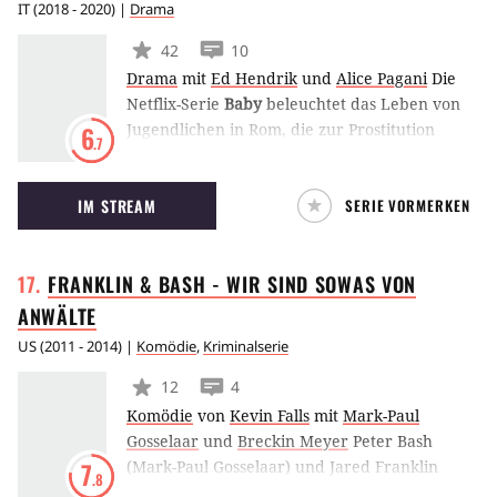
IT
(
2018 - 2020
) |
Drama
42
10
Drama
mit
Ed Hendrik
und
Alice Pagani
Die
Netflix-Serie
Baby
beleuchtet das Leben von
Jugendlichen in Rom, die zur Prostitution
6
.7
gezwungen werden. Die Drama-Serie zieht
Inspiration aus einem Vorfall, bei dem der
IM STREAM
SERIE VORMERKEN
Ehemann von Mussolinis Enkelin in Jugend-
Prostitution verwickelt war. (TS)
FRANKLIN & BASH - WIR SIND SOWAS VON
ANWÄLTE
US
(
2011 - 2014
) |
Komödie
,
Kriminalserie
12
4
Komödie
von
Kevin Falls
mit
Mark-Paul
Gosselaar
und
Breckin Meyer
Peter Bash
(Mark-Paul Gosselaar) und Jared Franklin
7
.8
(Breckin Meyer) sind zwei junge Anwälte in