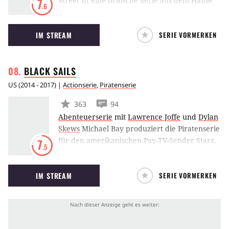
Street ist eine britische Serie aus dem Hause
7
.6
BBC, die sich auf die Detectives im 19.
Jahrhundert in London konzentriert, die mit
IM STREAM
SERIE VORMERKEN
den Auswirkungen der Jack the Ripper-Morde
zu kämpfen haben. Richard Warlow
produziert die Serie mit Matthew Macfadyen
BLACK
SAILS
in der Hauptrolle.
US
(
2014 - 2017
) |
Actionserie
,
Piratenserie
363
94
Abenteuerserie
mit
Lawrence Joffe
und
Dylan
Skews
Michael Bay produziert die Piratenserie
für den amerikanischen Pay-TV-Sender Starz.
7
.5
Die Handlung basiert lose auf dem Roman Die
Schatzinsel von Robert Louis Stevenson.
IM STREAM
SERIE VORMERKEN