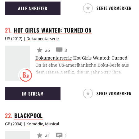
Massachusetts. Im Mittelpunkt der Handlung
ALLE ANBIETER
SERIE VORMERKEN
befindet sich Mary Sibley, verkörpert von
Janet Montgomery. Sie ist die Frau eines
wohlhabenden Stadtrates und verbirgt ein
HOT GIRLS WANTED: TURNED
ON
düsteres Geheimnis.
US
(
2017
) |
Dokumentarserie
26
3
Dokumentarserie
Hot Girls Wanted: Turned
On ist eine US-amerikanische Doku-Serie aus
dem Hause Netflix, die im Jahr 2017 ihre
6
.9
Premiere feierte und sich mit der Verbindung
von Pornographie und dem Internet
IM STREAM
SERIE VORMERKEN
beschäftigt und darüber hinaus einen Blick
auf all die jungen Frauen wirft, die im Bereich
der Amateur-Pornographie davon betroffen
BLACKPOOL
sind.
GB
(
2004
) |
Komödie
,
Musical
21
1