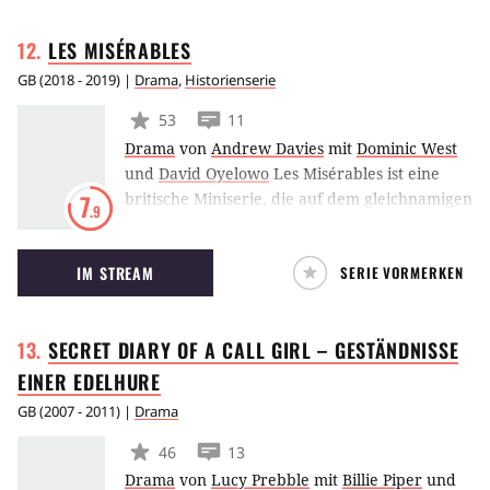
Problemen und seiner Familie.
LES
MISÉRABLES
GB
(
2018 - 2019
) |
Drama
,
Historienserie
53
11
Drama
von
Andrew Davies
mit
Dominic West
und
David Oyelowo
Les Misérables ist eine
britische Miniserie, die auf dem gleichnamigen
7
.9
Roman von Victor Hugo basiert, der
hierzulande unter dem Titel Die Elenden
IM STREAM
SERIE VORMERKEN
veröffentlicht wurde. Das BBC-Format umfasst
insgesamt sechs Episoden und wurde von
Andrew Davies geschrieben, der sich zuvor
SECRET DIARY OF A CALL GIRL – GESTÄNDNISSE
mit einer Adaption von Leo Tolstois Krieg und
Frieden befasst hatte.
EINER
EDELHURE
GB
(
2007 - 2011
) |
Drama
46
13
Drama
von
Lucy Prebble
mit
Billie Piper
und