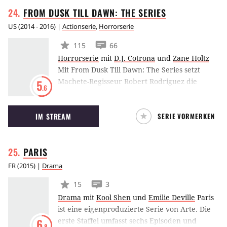
Bordell zu jener Zeit stattfinden.
FROM DUSK TILL DAWN: THE
SERIES
US
(
2014 - 2016
) |
Actionserie
,
Horrorserie
115
66
Horrorserie
mit
D.J. Cotrona
und
Zane Holtz
Mit From Dusk Till Dawn: The Series setzt
Machete-Regisseur Robert Rodriguez die
5
.6
Ereignisse eines Kultfilms fort. Dieses Mal
agieren D.J. Cotrona als Seth Gecko, Zane Holtz
IM STREAM
SERIE VORMERKEN
spielt Richie Gecko, Jesse Garcia darf als Texas
Ranger Freddie Gonzalez debütieren und Don
Johnson gibt Sheriff Earl McGraw zum Besten
PARIS
geben.
FR
(
2015
) |
Drama
15
3
Drama
mit
Kool Shen
und
Emilie Deville
Paris
ist eine eigenproduzierte Serie von Arte. Die
erste Staffel umfasst sechs Episoden und
6
.8