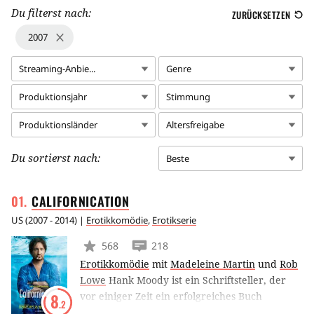
Du filterst nach:
ZURÜCKSETZEN
2007
Streaming-Anbie...
Genre
Produktionsjahr
Stimmung
Produktionsländer
Altersfreigabe
Du sortierst nach:
Beste
CALIFORNICATION
US
(
2007 - 2014
) |
Erotikkomödie
,
Erotikserie
568
218
Erotikkomödie
mit
Madeleine Martin
und
Rob
Lowe
Hank Moody ist ein Schriftsteller, der
vor einiger Zeit ein erfolgreiches Buch
8
.2
geschrieben hat, das sogar verfilmt wurde.