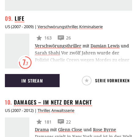
LIFE
US
(
2007 - 2009
) |
Verschwörungsthriller
,
Kriminalserie
163
26
Verschwörungsthriller
mit
Damian Lewis
und
Sarah Shahi
Vor zwölf Jahren wurde der
Polizist Charlie Crews wegen Mordes zu einer
7
.7
lebenslangen Strafe verurteilt. Einen Teil der
Strafe sitzt er ab, bis seine Anwältin neue
IM STREAM
SERIE VORMERKEN
Beweise vorlegt, und es mit einer DNS-Analyse
schafft, seine Unschuld zu beweisen. Crews
wird freigelassen und mit mehreren Millionen
DAMAGES – IM NETZ DER
MACHT
Dollar entschädigt. Er wird wieder Polizist …
US
(
2007 - 2012
) |
Thriller
,
Anwaltsserie
181
22
Drama
mit
Glenn Close
und
Rose Byrne
Damages spielt in New York und ist in der Welt