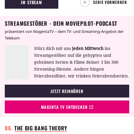
IM STREAM
SERIE VORMERKEN
Serie zeigt die Jugendlichen auf der Suche
nach ihrem Platz in der Welt. Dabei müssen sie
sich mit Liebe, Drogen, Sex, Schulproblemen
STREAMGESTÖBER - DEIN MOVIEPILOT-PODCAST
und ihren Familien auseinandersetzen.
präsentiert von MagentaTV – dem TV- und Streaming-Angebot der
Telekom
Stürz dich mit uns
jeden Mittwoch
ins
Streamgestöber auf die gehypten und
geheimen Serien & Filme deiner 3 bis 300
Streaming-Dienste. Andere bingen
Feierabendbier, wir trinken Feierabendserien.
JETZT REINHÖREN
MAGENTA TV ENTDECKEN
THE BIG BANG
THEORY