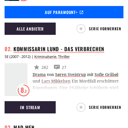
Doch seit seine Frau ihn zusammen mit der
AUF PARAMOUNT+
Tochter verlassen und sein Talent zu
schwinden scheint, bekämpft er seinen
Kummer mit Alkohol und Bettgeschichten.
ALLE ANBIETER
SERIE VORMERKEN
Nebenher versucht er ständig, seine Familie
wieder zurückzugewinnen.
KOMMISSARIN LUND - DAS
VERBRECHEN
SE
(
2007 - 2012
) |
Kriminalserie
,
Thriller
282
27
Drama
von
Søren Sveistrup
mit
Sofie Gråbøl
und
Lars Mikkelsen
Ein Mordfall erschüttert
Kopenhagen. Eine 19-jährige Schülerin wird
8
.2
tot in einem Auto aufgefunden, sie wurde
misshandelt und vergewaltigt. Im Mittelpunkt
IM STREAM
SERIE VORMERKEN
der Ermittlungen steht Kommissarin Sarah
Lund, der dieser Fall an ihrem eigentlich
letzten Arbeitstag bei der Kopenhagener
MAD
MEN
Mordkommission übertragen wird. Alle