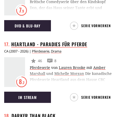
Britische Comedyserie über den Kindskopf
Don, der das Haus seiner Tante erbt und
7
.9
damit auch ein paar neue Mitbewohner
bekommt.
DVD & BLU-RAY
SERIE VORMERKEN
HEARTLAND - PARADIES FÜR
PFERDE
CA
(
2007 - 2026
) |
Pferdeserie
,
Drama
46
8
Pferdeserie
von
Lauren Brooke
mit
Amber
Marshall
und
Michelle Morgan
Die kanadische
Pferdeserie Heartland aus dem Hause CBC
8
.2
spielt in den überwältigenden Landschaft der
Rocky Mountains von Alberta und erzählt von
IM STREAM
SERIE VORMERKEN
den Höhen und Tiefen der beiden Schwestern
Amy und Lou Fleming, die gemeinsam mit
ihrem Großvater Jack eine Pferderanch
DARKER THAN
BLACK
betreiben. Die Serie beruht auf der