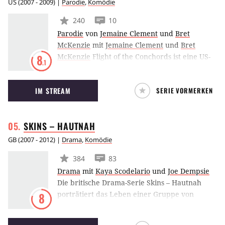
US
(
2007 - 2009
) |
Parodie
,
Komödie
240
10
Parodie
von
Jemaine Clement
und
Bret
McKenzie
mit
Jemaine Clement
und
Bret
McKenzie
Flight of the Conchords ist eine US-
8
.1
Comedyserie, die von zwei neuseeländischen
Musikern handelt, die skurille Dinge in den
IM STREAM
SERIE VORMERKEN
USA erleben. Darin eingestreut sind Gags und
ihre eigene Musik. Die Serie wurde in zwei
Staffeln von HBO ausgestrahlt und danach auf
SKINS –
HAUTNAH
Wunsch der beiden Protagonisten beendet.
GB
(
2007 - 2012
) |
Drama
,
Komödie
384
83
Drama
mit
Kaya Scodelario
und
Joe Dempsie
Die britische Drama-Serie Skins – Hautnah
porträtiert das Leben einer Gruppe von
8
Teenagern, die in Bristol, South West England,
aufwachsen. Die mehrfach preisgekrönte