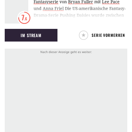
Fantasyserie
von
Bryan Fuller
mit
Lee Pace
und
Anna Friel
Die US-amerikanische Fantasy-
Drama-Serie Pushing Daisies wurde zwischen
7
.6
2007 und 2009 auf ABC ausgestrahlt. Die
Geschichte des romantischen Märchens dreht
IM STREAM
SERIE VORMERKEN
sich um Ned (Lee Pace), der die besondere
Gabe besitzt, tote Menschen durch Berührung
wiederzubeleben – allerdings nur für exakt
eine Minute. Sollte er die entsprechende
Person vor dem Ablauf der 60 Sekunden kein
zweites Mal berühren, muss jemand anderes
dafür sterben.