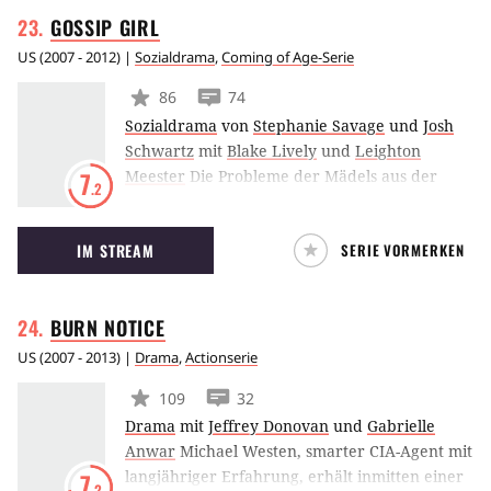
zusammentreffen. Freunde von Tarantino
GOSSIP
GIRL
sollten einen Blick auf den Anime, welcher
gekonnt abgedrehten Humor und einen
US
(
2007 - 2012
) |
Sozialdrama
,
Coming of Age-Serie
hohen Gewaltgrad verbindet, werfen.
86
74
Sozialdrama
von
Stephanie Savage
und
Josh
Schwartz
mit
Blake Lively
und
Leighton
Meester
Die Probleme der Mädels aus der
7
.2
besseren Gesellschaft: Blair Waldorf, ein
Mädchen aus einer der reichsten Gegenden
IM STREAM
SERIE VORMERKEN
New Yorks und ihre ärgste Rivalin stehen sich
plötzlich gegenüber, nachdem diese aus dem
Internat geworfen wurde und nun gemeinsam
BURN
NOTICE
mit Blair die Schulbank drücken muß.
US
(
2007 - 2013
) |
Drama
,
Actionserie
109
32
Drama
mit
Jeffrey Donovan
und
Gabrielle
Anwar
Michael Westen, smarter CIA-Agent mit
langjähriger Erfahrung, erhält inmitten einer
7
.2