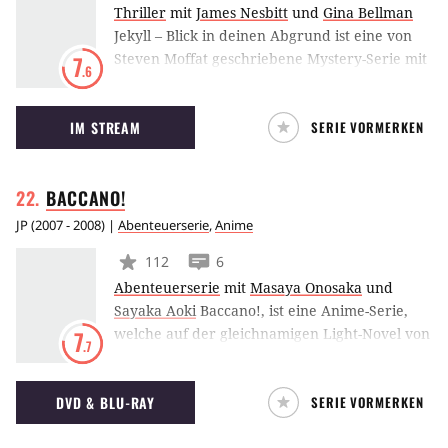
Thriller
mit
James Nesbitt
und
Gina Bellman
Jekyll – Blick in deinen Abgrund ist eine von
Steven Moffat geschriebene Mystery-Serie mit
7
.6
James Nesbitt, die die Geschichte von Dr. Jekyll
und Mr. Hyde in die Gegenwart verlegt.
IM STREAM
SERIE VORMERKEN
BACCANO!
JP
(
2007 - 2008
) |
Abenteuerserie
,
Anime
112
6
Abenteuerserie
mit
Masaya Onosaka
und
Sayaka Aoki
Baccano!, ist eine Anime-Serie,
welche auf der gleichnamigen Light-Novel von
7
.7
Ryohgo Narita basiert. Im Zentrum der
Handlung steht ein Überfall auf die Dampf-
DVD & BLU-RAY
SERIE VORMERKEN
Lokomotive “Flying Pussyfoot” im Jahre 1931,
auf der die verschiedensten Charaktere