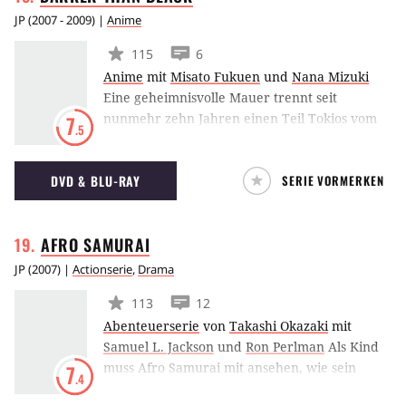
gleichnamigen Romanreihe von Lauren
JP
(
2007 - 2009
) |
Anime
Brooke.
115
6
Anime
mit
Misato Fukuen
und
Nana Mizuki
Eine geheimnisvolle Mauer trennt seit
nunmehr zehn Jahren einen Teil Tokios vom
7
.5
Rest der Stadt. Hinter ihr befindet sich das
“Hell’s Gate”, von dem niemand weiß, was
DVD & BLU-RAY
SERIE VORMERKEN
genau dort vor sich geht. Seit dem Auftauchen
des mysteriösen Tores weiß man auch um die
Existenz der sogenannten Contractors –
AFRO
SAMURAI
gefühllose Wesen, mit übersinnlichen
Fähigkeiten ausgestattet und zu kaltblütigen
JP
(
2007
) |
Actionserie
,
Drama
Morden fähig.
113
12
Abenteuerserie
von
Takashi Okazaki
mit
Samuel L. Jackson
und
Ron Perlman
Als Kind
muss Afro Samurai mit ansehen, wie sein
7
.4
Vater, ein ehrbarer Krieger, von dem