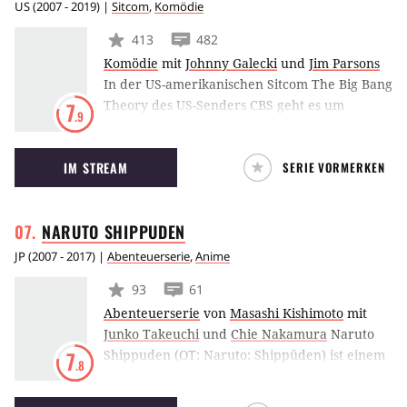
US
(
2007 - 2019
) |
Sitcom
,
Komödie
413
482
Komödie
mit
Johnny Galecki
und
Jim Parsons
In der US-amerikanischen Sitcom The Big Bang
Theory des US-Senders CBS geht es um
7
.9
Leonard und Sheldon, zwei ausgezeichnete
Physiker, die sich lieber mit Elementarteilchen
IM STREAM
SERIE VORMERKEN
als mit dem anderen Geschlecht befassen.
Daher ist es auch kein Problem, dass die
beiden in einer Mietswohnung in einer
NARUTO
SHIPPUDEN
Wohngemeinschaft zusammenleben. Als
gegenüber die hübsche, blonde Penny
JP
(
2007 - 2017
) |
Abenteuerserie
,
Anime
einzieht, sind die Jungs begeistert.
93
61
Abenteuerserie
von
Masashi Kishimoto
mit
Junko Takeuchi
und
Chie Nakamura
Naruto
Shippuden (OT: Naruto: Shippûden) ist einem
7
.8
japanischen Anime-Serie, die auf der
gleichnamigen Manga-Reihe basiert und die