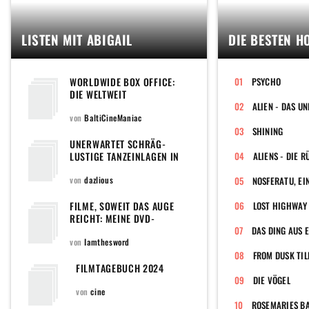
LISTEN MIT ABIGAIL
DIE BESTEN H
WORLDWIDE BOX OFFICE:
PSYCHO
DIE WELTWEIT
EINSPIELSTÄRKSTEN FILME
DES JEWEILIGEN
von
BaltiCineManiac
KINOJAHRES DER 2020ER-
SHINING
JAHRE (TOP 100 HIGHEST
UNERWARTET SCHRÄG-
GROSSING FILMS OF EVERY
LUSTIGE TANZEINLAGEN IN
ALIENS - DIE 
YEAR IN THE 2020S)
FILMEN
von
dazlious
FILME, SOWEIT DAS AUGE
LOST HIGHWAY
REICHT: MEINE DVD-
SAMMLUNG (INCLUDING AN
DAS DING AUS 
ENORMOUS PILE OF SHAME)
von
Iamthesword
FROM DUSK TIL
FILMTAGEBUCH 2024
DIE VÖGEL
von
cine
ROSEMARIES B