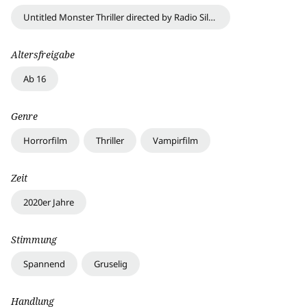
Untitled Monster Thriller directed by Radio Silence; Untitled Monster Thriller for Universal Pictures Project
Altersfreigabe
Ab 16
Genre
Horrorfilm
Thriller
Vampirfilm
Zeit
2020er Jahre
Stimmung
Spannend
Gruselig
Handlung