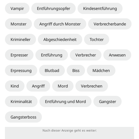
Vampir
Entführungsopfer
Kindesentführung
Monster
Angriff durch Monster
Verbrecherbande
Krimineller
Abgeschiedenheit
Tochter
Erpresser
Entführung
Verbrecher
Anwesen
Erpressung
Blutbad
Biss
Mädchen
Kind
Angriff
Mord
Verbrechen
Kriminalität
Entführung und Mord
Gangster
Gangsterboss