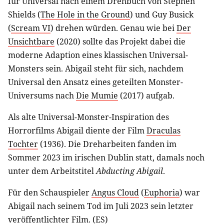
für Universal nach einem Drehbuch von Stephen
Shields (
The Hole in the Ground
) und Guy Busick
(
Scream VI
) drehen würden. Genau wie bei
Der
Unsichtbare
(2020) sollte das Projekt dabei die
moderne Adaption eines klassischen Universal-
Monsters sein. Abigail steht für sich, nachdem
Universal den Ansatz eines geteilten Monster-
Universums nach
Die Mumie
(2017) aufgab.
Als alte Universal-Monster-Inspiration des
Horrorfilms Abigail diente der Film
Draculas
Tochter
(1936). Die Dreharbeiten fanden im
Sommer 2023 im irischen Dublin statt, damals noch
unter dem Arbeitstitel
Abducting Abigail
.
Für den Schauspieler
Angus Cloud
(
Euphoria
) war
Abigail nach seinem Tod im Juli 2023 sein letzter
veröffentlichter Film. (ES)