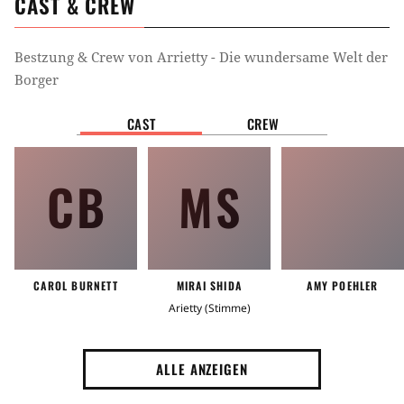
CAST & CREW
Bestzung & Crew von
Arrietty - Die wundersame Welt der
Borger
CAST
CREW
CB
MS
CAROL BURNETT
MIRAI SHIDA
AMY POEHLER
Arietty (Stimme)
ALLE ANZEIGEN