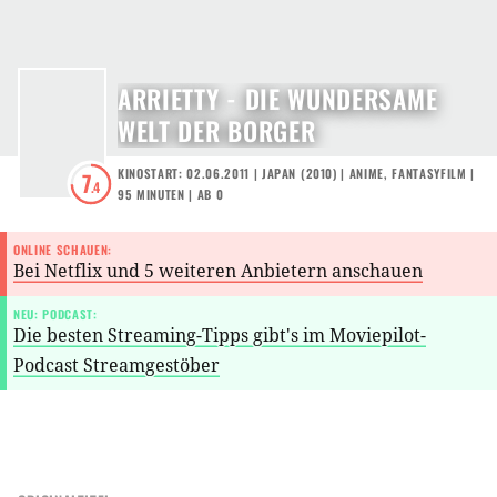
ARRIETTY - DIE WUNDERSAME
WELT DER BORGER
KINOSTART: 02.06.2011
|
JAPAN
(
2010
) |
ANIME
,
FANTASYFILM
|
7
.4
95 MINUTEN
|
AB 0
ONLINE SCHAUEN:
Bei Netflix und 5 weiteren Anbietern anschauen
NEU: PODCAST:
Die besten Streaming-Tipps gibt's im Moviepilot-
Podcast Streamgestöber