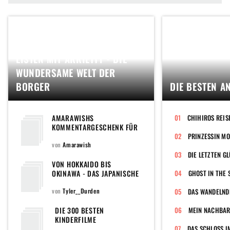
LISTEN MIT ARRIETTY - DIE
WUNDERSAME WELT DER
BORGER
DIE BESTEN A
AMARAWISHS
CHIHIROS REIS
KOMMENTARGESCHENK FÜR
MITGLIEDER
PRINZESSIN M
von
Amarawish
DIE LETZTEN 
VON HOKKAIDO BIS
OKINAWA - DAS JAPANISCHE
GHOST IN THE 
KINO UND ICH
von
Tyler__Durden
DAS WANDELND
DIE 300 BESTEN
MEIN NACHBAR
KINDERFILME
DAS SCHLOSS I