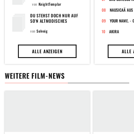
von
KnightTemplar
NAUSICAÄ AUS 
DU STEHST DOCH NUR AUF
SO'N ALTMODISCHES
ZEUGS... [ACH, GAR NICHT]
von
Solveig
AKIRA
ALLE ANZEIGEN
ALLE 
WEITERE FILM-NEWS