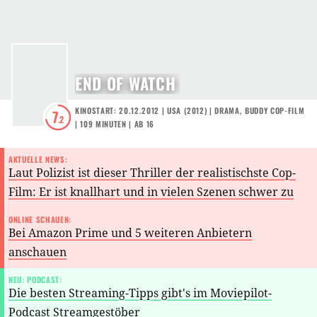
END OF WATCH
KINOSTART: 20.12.2012
|
USA
(
2012
) |
DRAMA
,
BUDDY COP-FILM
7
.2
| 109 MINUTEN
|
AB 16
AKTUELLE NEWS:
Laut Polizist ist dieser Thriller der realistischste Cop-
Film: Er ist knallhart und in vielen Szenen schwer zu
ertragen
ONLINE SCHAUEN:
Bei Amazon Prime und 5 weiteren Anbietern
anschauen
NEU: PODCAST:
Die besten Streaming-Tipps gibt's im Moviepilot-
Podcast Streamgestöber