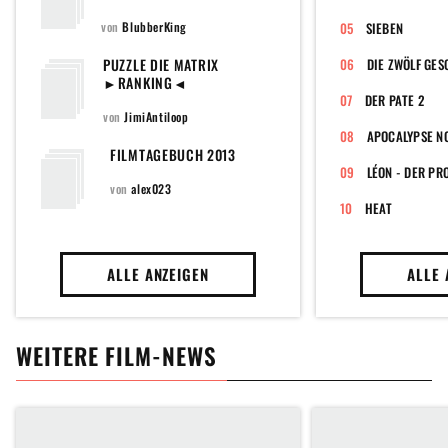
von
BlubberKing
SIEBEN
PUZZLE DIE MATRIX
DIE ZWÖLF GE
►RANKING◄
DER PATE 2
von
JimiAntiloop
APOCALYPSE N
FILMTAGEBUCH 2013
LÉON - DER PR
von
alex023
HEAT
ALLE ANZEIGEN
ALLE 
WEITERE FILM-NEWS