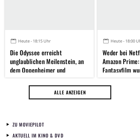
Heute - 18:15 Uhr
Heute - 18:00 U
Die Odyssee erreicht
Weder bei Netf
unglaublichen Meilenstein, an
Amazon Prime:
dem Oppenheimer und
Fantasyfilm wu
Inception scheiterten
unerwartetes 
und lässt mich
ALLE ANZEIGEN
los
ZU MOVIEPILOT
AKTUELL IM KINO & DVD