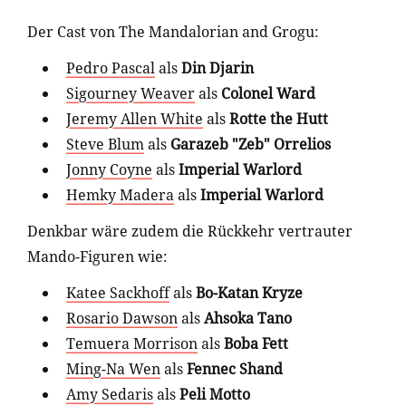
Der Cast von The Mandalorian and Grogu:
Pedro Pascal
als
Din Djarin
Sigourney Weaver
als
Colonel Ward
Jeremy Allen White
als
Rotte the Hutt
Steve Blum
als
Garazeb "Zeb" Orrelios
Jonny Coyne
als
Imperial Warlord
Hemky Madera
als
Imperial Warlord
Denkbar wäre zudem die Rückkehr vertrauter
Mando-Figuren wie:
Katee Sackhoff
als
Bo-Katan Kryze
Rosario Dawson
als
Ahsoka Tano
Temuera Morrison
als
Boba Fett
Ming-Na Wen
als
Fennec Shand
Amy Sedaris
als
Peli Motto