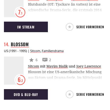
Blutsbande (OT: Tjockare än vatten) ist eine
schwedische Drama-Serie, die erstmals 2014
7
.1
ausgestrahlt wurde. Die Handlung dreht sich
um die Familie Waldemar, deren Beziehung
IM STREAM
SERIE VORMERKEN
untereinander im Kampf um das Erbe einer
Zerreißprobe unterzogen wird.
BLOSSOM
US
(
1991 - 1995
) |
Sitcom
,
Familiendrama
6
2
Sitcom
mit
Mayim Bialik
und
Joey Lawrence
Blossom ist eine US-amerikanische Mischung
aus Sictom und Drama-Serie. Im Mittelpunkt
6
.2
steht die titelgebende Figur Blossom, die mit
ihren beiden Brüdern und dem Vater den
DVD & BLU-RAY
SERIE VORMERKEN
Weggang der Mutter kompensieren muss.
Zusammen mit ihrer besten Freundin Six hat
sie auch einige Höhen und Tiefen in