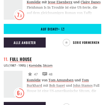
Komödie
mit
Jesse Eisenberg
und
Claire Danes
Fleishman Is In Trouble ist eine US-Serie, die
auf dem gleichnamigen Roman von Taffy
7
.3
Brodesser-Akner basiert. Die Serie handelt
von dem frischgeschiedenen Toby Fleishman,
AUF DISNEY+
der Job und Erziehung unter einen Hut
bringen muss und die Welt des Online-Datings
erkundet.
ALLE ANBIETER
SERIE VORMERKEN
FULL
HOUSE
US
(
1987 - 1995
) |
Komödie
,
Sitcom
47
48
Komödie
von
Tom Amundsen
und
Tom
Burkhard
mit
Bob Saget
und
John Stamos
Full
House ist eine US-amerikanische Sitcom, die
6
.3
zwischen dem 22. September 1987 bis zum 23.
Mai 1997 auf ABC ausgestrahlt wurde. Die