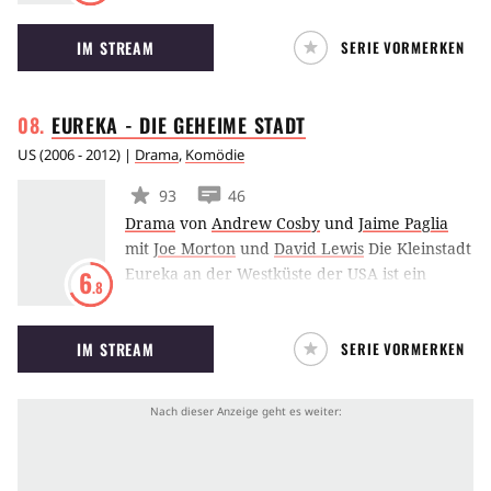
und den harten Alltag in Manchester
IM STREAM
SERIE VORMERKEN
bewältigen müssen. Die britische Serie wurde
für den US-Markt mit William H. Macy neu
verfilmt.
EUREKA - DIE GEHEIME
STADT
US
(
2006 - 2012
) |
Drama
,
Komödie
93
46
Drama
von
Andrew Cosby
und
Jaime Paglia
mit
Joe Morton
und
David Lewis
Die Kleinstadt
Eureka an der Westküste der USA ist ein
6
.8
geheimes Projekt der amerikanischen
Regierung. Brilliante Wissenschaftler leben in
IM STREAM
SERIE VORMERKEN
einer High-tech Welt und forschen hier an für
die Regierung interessanten Entwicklungen.
Durch einen unfreiwilligen Aufenthalt wird
Marshall Jack Carter zum neuen Sheriff der
Stadt und muss ziemlich schnell lernen, dass
Eureka keine normale Kleinstadt ist.