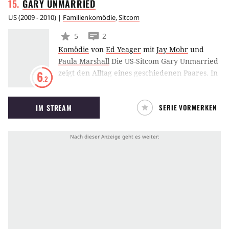
GARY
UNMARRIED
Liebesdingen zu bewältigen.
US
(
2009 - 2010
) |
Familienkomödie
,
Sitcom
5
2
Komödie
von
Ed Yeager
mit
Jay Mohr
und
Paula Marshall
Die US-Sitcom Gary Unmarried
zeigt den Alltag eines geschiedenen Paares. In
6
.2
den Hauptrollen sind Jay Mohr und Paula
Marshall zu sehen. 2010 wurde die Serie nach
IM STREAM
SERIE VORMERKEN
zwei Staffeln abgesetzt.