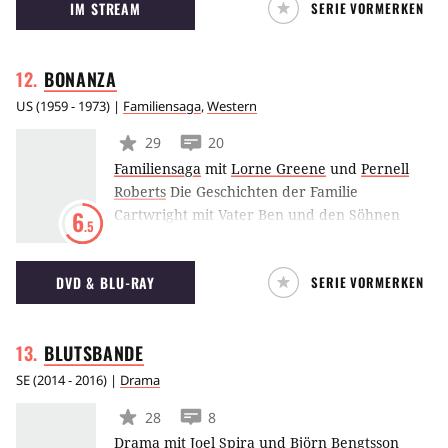
IM STREAM
SERIE VORMERKEN
Handlung dreht sich um Danny Tanner, der
nach dem plötzlichen Tod seiner Frau mit der
Erziehung seiner drei aufgedrehten Töchter
BONANZA
komplett überfordert ist.
US
(
1959 - 1973
) |
Familiensaga
,
Western
29
20
Familiensaga
mit
Lorne Greene
und
Pernell
Roberts
Die Geschichten der Familie
Cartwright mit Vater Ben und den Söhnen
6
.5
Adam, Hoss und Little Joe haben ganze
Generationen Sonntagnachmittag vor den
DVD & BLU-RAY
SERIE VORMERKEN
Fernseher gelockt. In 430 Episoden wurden
die Abenteuer und das Leben der Cartwrights
auf ihrer Ponderosa Ranch den Fernseh-
BLUTSBANDE
Zuschauern ins Wohnzimmer gebracht.
SE
(
2014 - 2016
) |
Drama
28
8
Drama
mit
Joel Spira
und
Björn Bengtsson