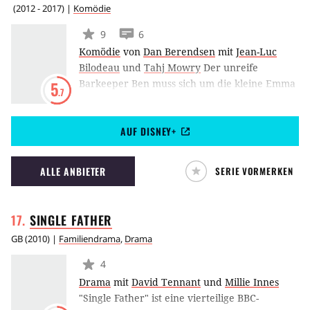
(
2012 - 2017
) |
Komödie
9
6
Komödie
von
Dan Berendsen
mit
Jean-Luc
Bilodeau
und
Tahj Mowry
Der unreife
Barkeeper Ben muss sich um die kleine Emma
5
.7
kümmern, da seine Ex Angela ihn einfach mit
dem gemeinsamen Baby hat sitzen lassen. Er
AUF DISNEY+
ist jedoch nicht alleine, sondern bekommt
mehr oder weniger effektive Unterstützung
von Muskelberg Danny, Blondchen Riley,
ALLE ANBIETER
SERIE VORMERKEN
Tucker und Oma Bonnie.
SINGLE
FATHER
GB
(
2010
) |
Familiendrama
,
Drama
4
Drama
mit
David Tennant
und
Millie Innes
"Single Father" ist eine vierteilige BBC-