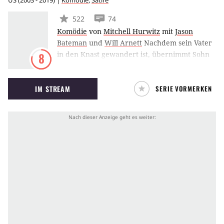
US
(
2003 - 2019
) |
Komödie
,
Satire
522
74
Komödie
von
Mitchell Hurwitz
mit
Jason
Bateman
und
Will Arnett
Nachdem sein Vater
in den Knast gewandert ist, übernimmt Sohn
8
Michael Bluth die Geschäfte der
wohlhabenden, aber sehr egoistisch
IM STREAM
SERIE VORMERKEN
veranlagten Familie. Seine Mutter und
Geschwister setzen folglich alles daran, ihm
den Job so schwer wie möglich zu machen.