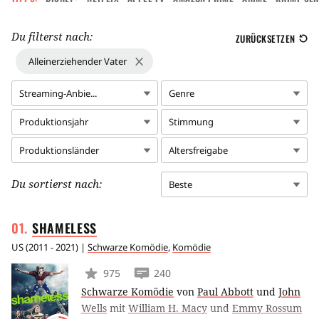
Du filterst nach:
ZURÜCKSETZEN
Alleinerziehender Vater
Streaming-Anbie...
Genre
Produktionsjahr
Stimmung
Produktionsländer
Altersfreigabe
Du sortierst nach:
Beste
SHAMELESS
US
(
2011 - 2021
) |
Schwarze Komödie
,
Komödie
975
240
Schwarze Komödie
von
Paul Abbott
und
John
Wells
mit
William H. Macy
und
Emmy Rossum