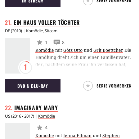
IM STREAM
SERIE VORMERKEN
Streamingdienst TVNOW zu sehen.
EIN HAUS VOLLER
TÖCHTER
DE
(
2010
) |
Komödie
,
Sitcom
1
8
Komödie
mit
Götz Otto
und
Grit Boettcher
Die
Handlung dreht sich um einen Familienvater,
der, nachdem seine Frau ihn verlassen hat,
1
alleine für sich und seine fünf Kinder – alles
Töchter – sorgen und das Familienleben
DVD & BLU-RAY
SERIE VORMERKEN
organisieren will. Die Serie des Senders
Das
Vierte
ist eine Adaption der russischen Sitcom
Papiny Dotschki.
IMAGINARY
MARY
US
(
2016 - 2017
) |
Komödie
4
Komödie
mit
Jenna Elfman
und
Stephen