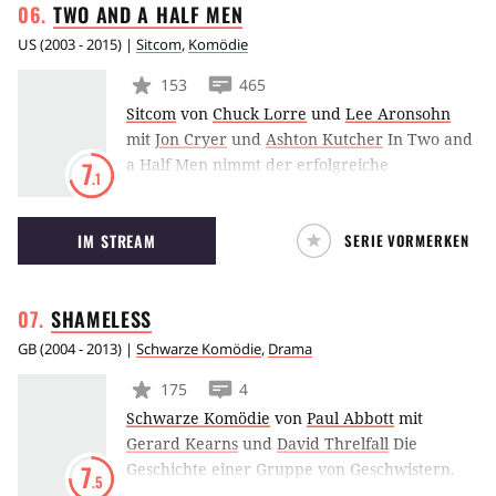
TWO AND A HALF
MEN
US
(
2003 - 2015
) |
Sitcom
,
Komödie
153
465
Sitcom
von
Chuck Lorre
und
Lee Aronsohn
mit
Jon Cryer
und
Ashton Kutcher
In Two and
a Half Men nimmt der erfolgreiche
7
.1
Frauenheld Charlie Harper (Charlie Sheen)
widerwillig seinen spießigen Bruder Alan (Jon
IM STREAM
SERIE VORMERKEN
Cryer) und dessen Sohn Jake (Angus T. Jones)
in seinem Haus am Malibu Beach auf.
SHAMELESS
GB
(
2004 - 2013
) |
Schwarze Komödie
,
Drama
175
4
Schwarze Komödie
von
Paul Abbott
mit
Gerard Kearns
und
David Threlfall
Die
Geschichte einer Gruppe von Geschwistern,
7
.5
die von ihren Eltern allein gelassen werden