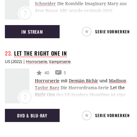
Schneider
Die Komödie Imaginary Mary aus
dem Hause ABC wurde erstmals 2016
?
ausgestrahlt und dreht sich um eine
erwachsene Frau, die mit Hilfe ihrer
IM STREAM
SERIE VORMERKEN
unsichtbaren Freundin das Leben meistert.
LET THE RIGHT ONE
IN
US
(
2022
) |
Horrorserie
,
Vampirserie
40
5
Horrorserie
mit
Demián Bichir
und
Madison
Taylor Baez
Die Horrordrama-Serie
Let the
Right One
des US-Senders Showtime ist eine
?
Serienadaption des Romans So finster die
Nacht von John Ajvide Lindqvist. Die
DVD & BLU-RAY
SERIE VORMERKEN
Handlung folgt einem Vater und seiner
Tochter, die vor 10 Jahren in einen Vampir
verwandelt wurde.