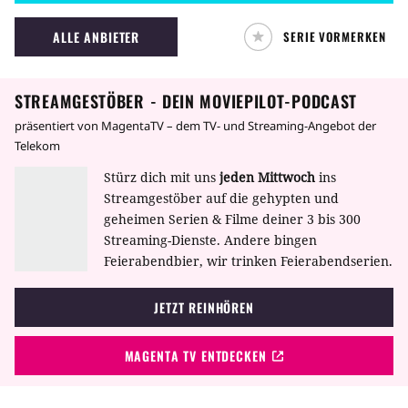
Ergebnis eines One Night Stands und die
Mutter sitzt jetzt in der Todeszelle.
ALLE ANBIETER
SERIE VORMERKEN
STREAMGESTÖBER - DEIN MOVIEPILOT-PODCAST
präsentiert von MagentaTV – dem TV- und Streaming-Angebot der
Telekom
Stürz dich mit uns
jeden Mittwoch
ins
Streamgestöber auf die gehypten und
geheimen Serien & Filme deiner 3 bis 300
Streaming-Dienste. Andere bingen
Feierabendbier, wir trinken Feierabendserien.
JETZT REINHÖREN
MAGENTA TV ENTDECKEN