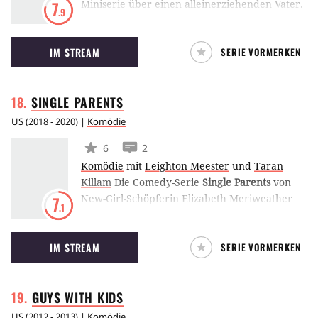
Miniserie über einen alleinerziehenden Vater.
7
.9
IM STREAM
SERIE VORMERKEN
SINGLE
PARENTS
US
(
2018 - 2020
) |
Komödie
6
2
Komödie
mit
Leighton Meester
und
Taran
Killam
Die Comedy-Serie
Single Parents
von
New-Girl-Schöpferin Elizabeth Meriweather
7
.1
fokussiert sich auf eine Gruppe
dysfunktionaler alleinerziehender Mütter und
IM STREAM
SERIE VORMERKEN
Väter, die sich gegenseitig unterstützen. (LE)
GUYS WITH
KIDS
US
(
2012 - 2013
) |
Komödie