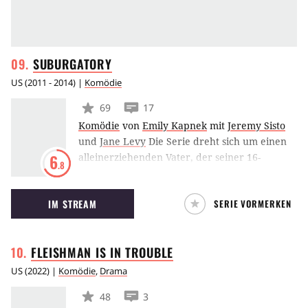
SUBURGATORY
US
(
2011 - 2014
) |
Komödie
69
17
Komödie
von
Emily Kapnek
mit
Jeremy Sisto
und
Jane Levy
Die Serie dreht sich um einen
alleinerziehenden Vater, der seiner 16-
6
.8
jährigen Tochter ein besseres Leben
verschaffen will. Deswegen ziehen die beiden
IM STREAM
SERIE VORMERKEN
weg aus New York City in die Vorstadt. Doch
Tochter Tessa fühlt sich bei der perfekten
Vorstadtgesellschaft schon bald an Die Frauen
FLEISHMAN IS IN
TROUBLE
von Stepford erinnert.
US
(
2022
) |
Komödie
,
Drama
48
3