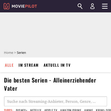
Home
Serien
ALLE
IM STREAM
AKTUELL IM TV
Die besten Serien - Alleinerziehender
Vater
TIPPS:
DISNEY+
NETFLIX
APPLE TV
AMAZON PRIME
ANIME
KRIMI-SER