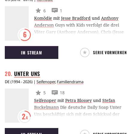
6
1
Komödie
mit
Jesse Bradford
und
Anthony
Anderson
Guys with Kids verfolgt die drei
Väter Gary (Anthony Anderson), Chris (Jesse
6
Bradford) und Nick (Zach Cregger), die alle in
den 30ern stecken. Nun müssen sie ihr
IM STREAM
SERIE VORMERKEN
lotterhaftes Leben hinter sich lassen und
Verantwortung für ihre Kinder übernehmen.
Dabei versuchen sie natürlich, immer cool zu
UNTER
UNS
bleiben.
DE
(
1994 - 2026
) |
Seifenoper
,
Familiendrama
5
18
Seifenoper
mit
Petra Blossey
und
Stefan
Bockelmann
Die deutsche Daily Soap Unter
Uns beschäftigt sich mit dem Schicksal der
2
.4
Einwohner der Schillerallee 10 in Köln. Die
Serie startete 1994 bei RTL und ist auch beim