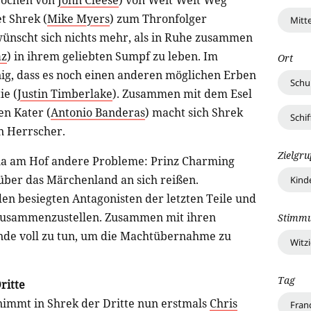
prochen von
John Cleese
) von Weit Weit Weg
t Shrek (
Mike Myers
) zum Thronfolger
Mitte
ünscht sich nichts mehr, als in Ruhe zusammen
az
) in ihrem geliebten Sumpf zu leben. Im
Ort
nig, dass es noch einen anderen möglichen Erben
Schu
ie (
Justin Timberlake
). Zusammen mit dem Esel
en Kater (
Antonio Banderas
) macht sich Shrek
Schif
n Herrscher.
Zielgr
na am Hof andere Probleme: Prinz Charming
 über das Märchenland an sich reißen.
Kind
den besiegten Antagonisten der letzten Teile und
e zusammenzustellen. Zusammen mit ihren
Stimm
nde voll zu tun, um die Machtübernahme zu
Witz
Tag
ritte
immt in Shrek der Dritte nun erstmals
Chris
Fran