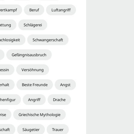
ertkampf
Beruf
Luftangriff
attung
Schlägerei
chlosigkeit
Schwangerschaft
Gefängnisausbruch
essin
Versöhnung
erhalt
Beste Freunde
Angst
henfigur
Angriff
Drache
rise
Griechische Mythologie
schaft
Säugetier
Trauer