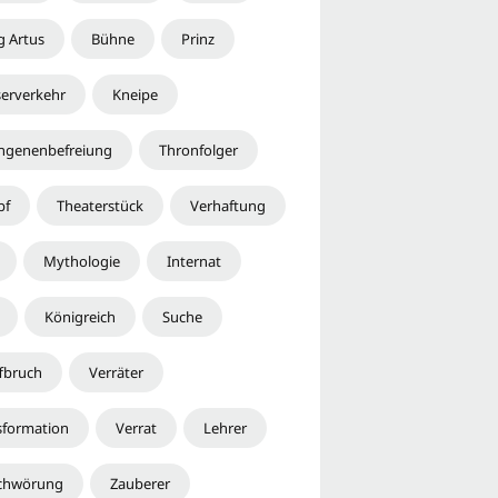
g Artus
Bühne
Prinz
erverkehr
Kneipe
ngenenbefreiung
Thronfolger
pf
Theaterstück
Verhaftung
Mythologie
Internat
Königreich
Suche
ffbruch
Verräter
sformation
Verrat
Lehrer
chwörung
Zauberer