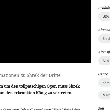
Produk
USA
Alterna
Shre
Altersf
Ab 0
Genre
rmationen zu
Shrek der Dritte
Kom
ilm um den tollpatschigen Oger, muss Shrek
um den erkrankten König zu vertreten.
Märc
Zeit