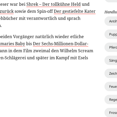
ieser war bei
Shrek – Der tollkühne Held
und
 zurück
sowie dem Spin-off
Der gestiefelte Kater
Handlu
rehbücher mit verantwortlich und sprach
Anti
.
Pup
 beiden Vorgänger natürlich wieder etliche
maries Baby
bis
Der Sechs-Millionen-Dollar-
Pfer
kann in dem Film zweimal den Wilhelm Scream
en-Schlägerei und später im Kampf mit Esels
Säng
Zeic
Feue
Reg
Fros