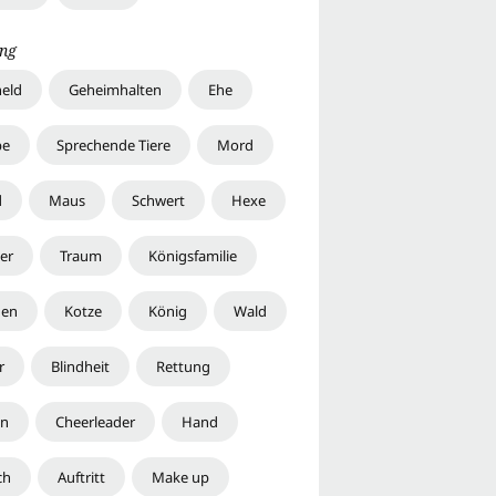
ng
held
Geheimhalten
Ehe
pe
Sprechende Tiere
Mord
d
Maus
Schwert
Hexe
er
Traum
Königsfamilie
hen
Kotze
König
Wald
r
Blindheit
Rettung
en
Cheerleader
Hand
ch
Auftritt
Make up