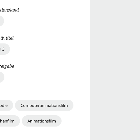
tionsland
tivtitel
k 3
reigabe
ödie
Computeranimationsfilm
henfilm
Animationsfilm