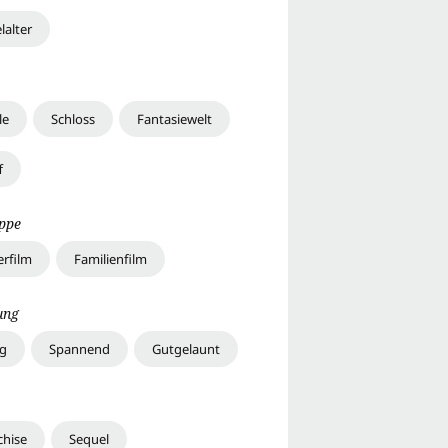
lalter
le
Schloss
Fantasiewelt
f
uppe
erfilm
Familienfilm
ung
ig
Spannend
Gutgelaunt
chise
Sequel