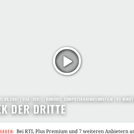
21.06.2007
|
USA
(
2007
) |
KOMÖDIE
,
COMPUTERANIMATIONSFILM
| 93 MINUT
K DER DRITTE
HAUEN:
Bei RTL Plus Premium und 7 weiteren Anbietern 