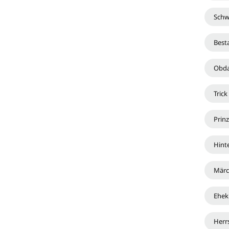
Schw
Best
Obda
Trick
Prinz
Hint
Märc
Ehek
Herr