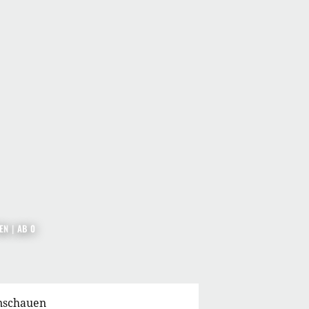
EN
|
AB 0
anschauen