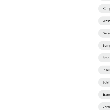
Köni
Wass
Gefa
Sum
Erbe
Insel
Schi
Tran
Vers