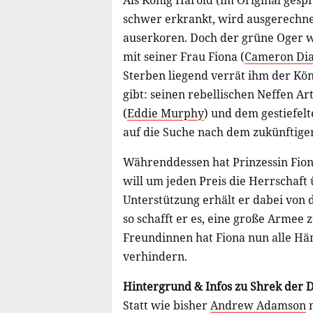
Als König Harold (im Original ges
schwer erkrankt, wird ausgerechne
auserkoren. Doch der grüne Oger w
mit seiner Frau Fiona (
Cameron Di
Sterben liegend verrät ihm der Kö
gibt: seinen rebellischen Neffen Art
(
Eddie Murphy
) und dem gestiefelt
auf die Suche nach dem zukünftige
Währenddessen hat Prinzessin Fio
will um jeden Preis die Herrschaft
Unterstützung erhält er dabei von 
so schafft er es, eine große Arme
Freundinnen hat Fiona nun alle Hä
verhindern.
Hintergrund & Infos zu Shrek der D
Statt wie bisher
Andrew Adamson
n