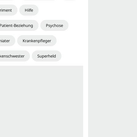
riment
Hilfe
-Patient-Beziehung
Psychose
hiater
Krankenpfleger
kenschwester
Superheld