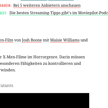
HAUEN:
Bei 5 weiteren Anbietern anschauen
AST:
Die besten Streaming-Tipps gibt's im Moviepilot-Pod
en-Film
von
Josh Boone
mit
Maisie Williams
und
 der X-Men-Filme im Horrorgenre. Darin müssen
esonderen Fähigkeiten zu kontrollieren und
rwinden.
Mutants