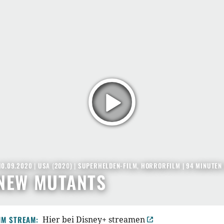
10.09.2020
|
USA
(
2020
) |
SUPERHELDEN-FILM
,
HORRORFILM
| 94 MINUTEN
NEW MUTANTS
IM STREAM:
Hier bei Disney+ streamen