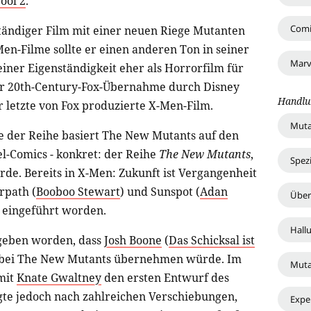
ool 2
.
Comi
ändiger Film mit einer neuen Riege Mutanten
Men-Filme sollte er einen anderen Ton in seiner
Marv
einer Eigenständigkeit eher als Horrorfilm für
er 20th-Century-Fox-Übernahme durch Disney
Handlu
letzte von Fox produzierte X-Men-Film.
Muta
e der Reihe basiert The New Mutants auf den
l-Comics - konkret: der Reihe
The New Mutants
,
Spezi
rde. Bereits in X-Men: Zukunft ist Vergangenheit
rpath (
Booboo Stewart
) und Sunspot (
Adan
Über
 eingeführt worden.
Hall
geben worden, dass
Josh Boone
(
Das Schicksal ist
r bei The New Mutants übernehmen würde. Im
Muta
mit
Knate Gwaltney
den ersten Entwurf des
lgte jedoch nach zahlreichen Verschiebungen,
Expe