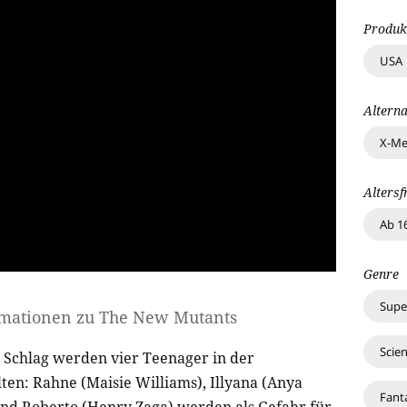
Produk
USA
Alterna
X-Me
Altersf
Ab 1
Genre
Supe
rmationen zu
The New Mutants
Scien
Schlag werden vier Teenager in der
ten: Rahne (Maisie Williams), Illyana (Anya
Fant