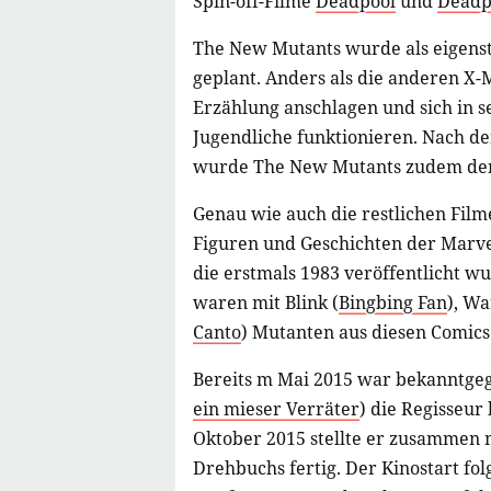
Spin-off-Filme
Deadpool
und
Deadp
The New Mutants wurde als eigenst
geplant. Anders als die anderen X-
Erzählung anschlagen und sich in s
Jugendliche funktionieren. Nach d
wurde The New Mutants zudem der 
Genau wie auch die restlichen Film
Figuren und Geschichten der Marve
die erstmals 1983 veröffentlicht wu
waren mit Blink (
Bingbing Fan
), Wa
Canto
) Mutanten aus diesen Comics
Bereits m Mai 2015 war bekanntge
ein mieser Verräter
) die Regisseu
Oktober 2015 stellte er zusammen 
Drehbuchs fertig. Der Kinostart fo