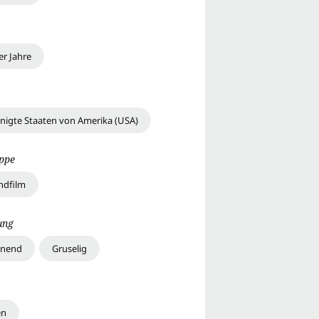
er Jahre
inigte Staaten von Amerika (USA)
uppe
ndfilm
ung
nnend
Gruselig
en