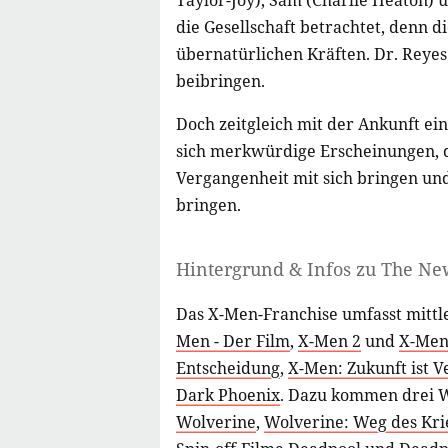
Taylor-Joy), Sam (Charlie Heaton) 
die Gesellschaft betrachtet, denn 
übernatürlichen Kräften. Dr. Reyes
beibringen.
Doch zeitgleich mit der Ankunft ei
sich merkwürdige Erscheinungen, d
Vergangenheit mit sich bringen und
bringen.
Hintergrund & Infos zu The N
Das X-Men-Franchise umfasst mittle
Men - Der Film
,
X-Men 2
und
X-Men
Entscheidung
,
X-Men: Zukunft ist 
Dark Phoenix
. Dazu kommen drei 
Wolverine
,
Wolverine: Weg des Kri