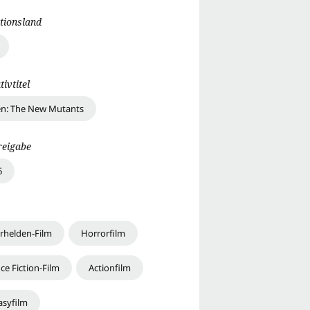
tionsland
tivtitel
n: The New Mutants
reigabe
6
rhelden-Film
Horrorfilm
ce Fiction-Film
Actionfilm
asyfilm