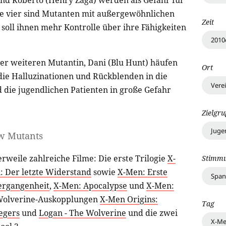
und Roberto (Henry Zaga) werden als Gefahr für
die vier sind Mutanten mit außergewöhnlichen
Zeit
 soll ihnen mehr Kontrolle über ihre Fähigkeiten
2010
ner weiteren Mutantin, Dani (Blu Hunt) häufen
Ort
ie Halluzinationen und Rückblenden in die
Vere
 die jugendlichen Patienten in große Gefahr
Zielgr
Juge
ew Mutants
rweile zahlreiche Filme: Die erste Trilogie
X-
Stimm
: Der letzte Widerstand
sowie
X-Men: Erste
Spa
Vergangenheit
,
X-Men: Apocalypse
und
X-Men:
Wolverine-Auskopplungen
X-Men Origins:
Tag
egers
und
Logan - The Wolverine
und die zwei
X-M