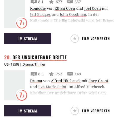
8.1
677
657
Komödie
von
Ethan Coen
und
Joel Coen
mit
Jeff Bridges
und
John Goodman
.
In der
Kultkomödie
The Big Lebowski
wird Jeff Briges
7
.7
zum Slacker ‘Dude’ Lebowski. Als er von
Gangstern mit dem gleichnamigen Millionär
IM STREAM
FILM VORMERKEN
verwechselt wird, nimmt das Chaos seinen
Lauf.
DER UNSICHTBARE
DRITTE
US
(
1959
) |
Drama
,
Thriller
8.5
752
148
Drama
von
Alfred Hitchcock
mit
Cary Grant
und
Eva Marie Saint
.
Im Alfred Hitchcock-
Klassiker Der unsichtbare Dritte wird Cary
7
.7
Grant nicht nur für einen Spion gehalten,
sondern bald auch für einen Mörder. Dies
IM STREAM
FILM VORMERKEN
zwingt ihn zu einer abenteuerlichen Odyssee
quer durch die USA.