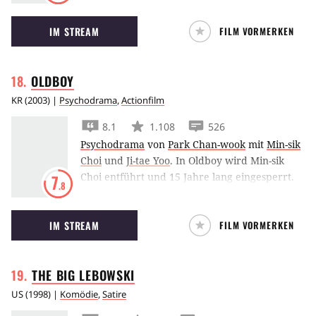
Hausmeister in ein einsames Hotel. Dort
IM STREAM
FILM VORMERKEN
geschehen seltsame Dinge, und er verliert
langsam den Verstand.
OLDBOY
KR
(
2003
) |
Psychodrama
,
Actionfilm
8.1
1.108
526
Psychodrama
von
Park Chan-wook
mit
Min-sik
Choi
und
Ji-tae Yoo
.
In Oldboy wird Min-sik
Choi entführt und 15 Jahre lang eingesperrt.
7
.8
Als er eines Tages unvermittelt freikommt, will
er Rache üben und herausfinden, weshalb er
IM STREAM
FILM VORMERKEN
eingesperrt wurde.
THE BIG
LEBOWSKI
US
(
1998
) |
Komödie
,
Satire