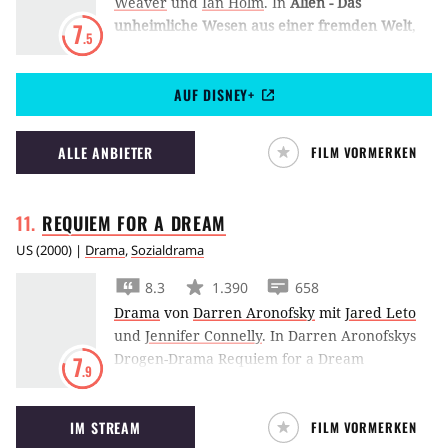
Weaver
und
Ian Holm
.
In
Alien - Das
unheimliche Wesen aus einer fremden Welt
,
7
.5
Ridley Scotts erstem Alien-Film, bekommt die
Besatzung des Weltraumfrachtschiffs
AUF DISNEY+
Nostromo bei einer Zwischenlandung einen
blinden Passagier mit Säureblut und großem
Appetit auf Menschen.
ALLE ANBIETER
FILM VORMERKEN
REQUIEM FOR A
DREAM
US
(
2000
) |
Drama
,
Sozialdrama
8.3
1.390
658
Drama
von
Darren Aronofsky
mit
Jared Leto
und
Jennifer Connelly
.
In Darren Aronofskys
Drogen-Drama Requiem for a Dream
7
.9
versinken Jared Leto und Jennifer Connelly in
einer Abwärtsspirale aus Sucht und
IM STREAM
FILM VORMERKEN
Hilflosigkeit.