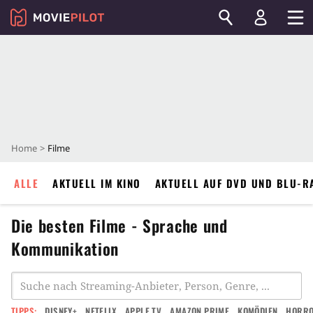
Home
Filme
ALLE
AKTUELL IM KINO
AKTUELL AUF DVD UND BLU-R
Die besten Filme - Sprache und
Kommunikation
TIPPS:
DISNEY+
NETFLIX
APPLE TV
AMAZON PRIME
KOMÖDIEN
HORR