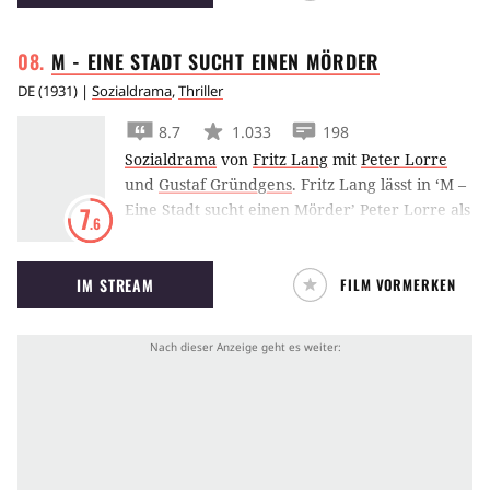
M - EINE STADT SUCHT EINEN
MÖRDER
DE
(
1931
) |
Sozialdrama
,
Thriller
8.7
1.033
198
Sozialdrama
von
Fritz Lang
mit
Peter Lorre
und
Gustaf Gründgens
.
Fritz Lang lässt in ‘M –
Eine Stadt sucht einen Mörder’ Peter Lorre als
7
.6
pfeifenden Triebtäter auf die Berliner Kinder
der 1930er Jahre los.
IM STREAM
FILM VORMERKEN