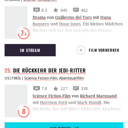
8.3
845
462
Drama
von
Guillermo del Toro
mit
Ivana
Baquero
und
Doug Jones
.
Ein kleines Mädchen
flüchtet sich vor den Gräueln des Franco-
7
.4
Regimes in eine Fantasiewelt, in Pans
Labyrinth. Regisseur Guillermo del Toro hält
IM STREAM
FILM VORMERKEN
dies in eindrucksvoll-düsteren Bildern fest.
DIE RÜCKKEHR DER
JEDI-RITTER
US
(
1983
) |
Science Fiction-Film
,
Abenteuerfilm
7.8
227
338
Science Fiction-Film
von
Richard Marquand
mit
Harrison Ford
und
Mark Hamill
.
Die
Rückkehr der Jedi-Ritter bildet den Abschluss
8
der zeitlich früher gefertigten zweiten Trilogie
um die Sternenkriege und die Macht, die alles