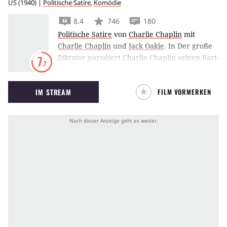
US
(
1940
) |
Politische Satire
,
Komödie
8.4
746
180
Politische Satire
von
Charlie Chaplin
mit
Charlie Chaplin
und
Jack Oakie
.
In Der große
Diktator parodiert Charlie Chaplin seinen Bart-
7
.7
Zwilling Adolf Hitler, indem er ihn in eine
Verwechlungskomödie mit einem jüdischen
IM STREAM
FILM VORMERKEN
Friseur verwickelt.