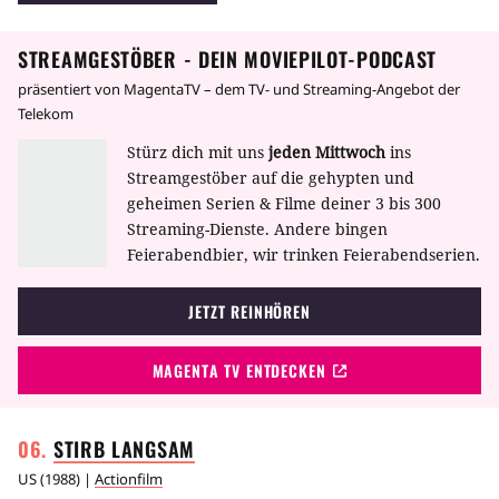
Kaum eine Filmszene ist so berühmt wie der
Dusch-Mord in Psycho.
STREAMGESTÖBER - DEIN MOVIEPILOT-PODCAST
präsentiert von MagentaTV – dem TV- und Streaming-Angebot der
Telekom
Stürz dich mit uns
jeden Mittwoch
ins
Streamgestöber auf die gehypten und
geheimen Serien & Filme deiner 3 bis 300
Streaming-Dienste. Andere bingen
Feierabendbier, wir trinken Feierabendserien.
JETZT REINHÖREN
MAGENTA TV ENTDECKEN
STIRB
LANGSAM
US
(
1988
) |
Actionfilm