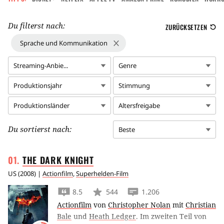
Du filterst nach:
ZURÜCKSETZEN
Sprache und Kommunikation
Streaming-Anbie...
Genre
Produktionsjahr
Stimmung
Produktionsländer
Altersfreigabe
Du sortierst nach:
Beste
THE DARK
KNIGHT
US
(
2008
) |
Actionfilm
,
Superhelden-Film
8.5
544
1.206
Actionfilm
von
Christopher Nolan
mit
Christian
Bale
und
Heath Ledger
.
Im zweiten Teil von