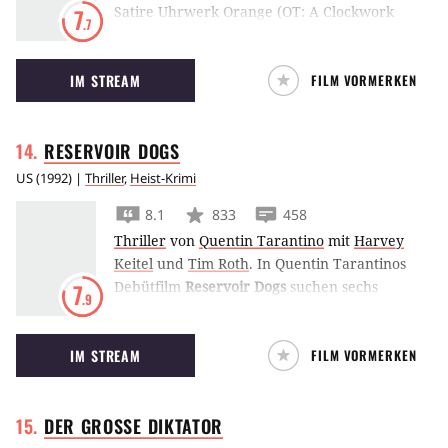
Satire Uhrwerk Orange (OT: A Clockwork
7
.7
Orange) hat Stanley Kubrick einen Klassiker
geschaffen – basierend auf dem Kultbuch von
IM STREAM
FILM VORMERKEN
Anthony Burgess.
RESERVOIR
DOGS
US
(
1992
) |
Thriller
,
Heist-Krimi
8.1
833
458
Thriller
von
Quentin Tarantino
mit
Harvey
Keitel
und
Tim Roth
.
In Quentin Tarantinos
Debütfilm
Reservoir Dogs
suchen sechs
7
.9
Gangster nach einem verpatzten Überfall den
Verräter in den eigenen Reihen.
IM STREAM
FILM VORMERKEN
DER GROSSE
DIKTATOR