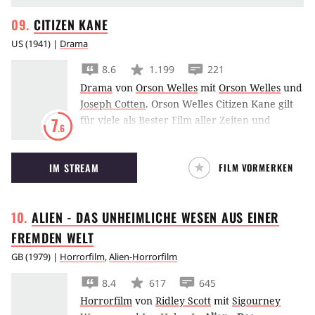
CITIZEN
KANE
US
(
1941
) |
Drama
8.6
1.199
221
Drama
von
Orson Welles
mit
Orson Welles
und
Joseph Cotten
.
Orson Welles Citizen Kane gilt
für viele als Bester Film aller Zeiten und
7
.6
erzählt aus dem Leben des mysteriösen
Millionärs Foster Kane und seiner Sehnsucht
IM STREAM
FILM VORMERKEN
nach Rosebud.
ALIEN - DAS UNHEIMLICHE WESEN AUS EINER
FREMDEN
WELT
GB
(
1979
) |
Horrorfilm
,
Alien-Horrorfilm
8.4
617
645
Horrorfilm
von
Ridley Scott
mit
Sigourney