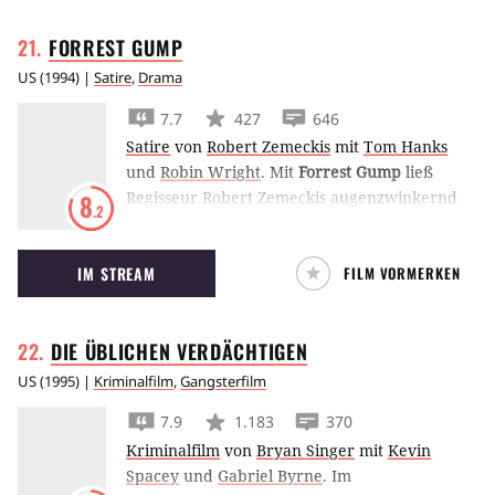
FORREST
GUMP
US
(
1994
) |
Satire
,
Drama
7.7
427
646
Satire
von
Robert Zemeckis
mit
Tom Hanks
und
Robin Wright
.
Mit
Forrest Gump
ließ
Regisseur Robert Zemeckis augenzwinkernd
8
.2
wie berührend den gutherzigen Simpel
Forrest Gump Zeitgeschichte miterleben. Tom
IM STREAM
FILM VORMERKEN
Hanks gewann für seine Darstellung den
Oscar.
DIE ÜBLICHEN
VERDÄCHTIGEN
US
(
1995
) |
Kriminalfilm
,
Gangsterfilm
7.9
1.183
370
Kriminalfilm
von
Bryan Singer
mit
Kevin
Spacey
und
Gabriel Byrne
.
Im