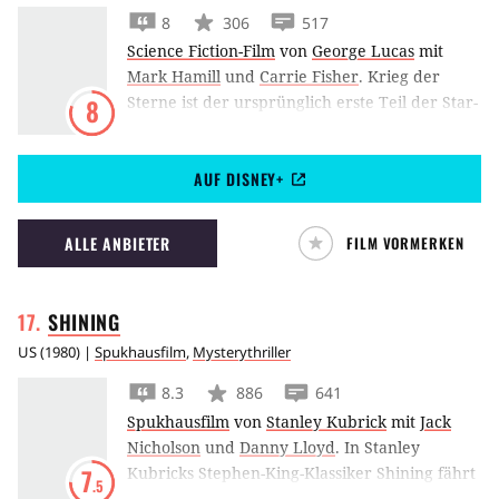
8
306
517
Science Fiction-Film
von
George Lucas
mit
Mark Hamill
und
Carrie Fisher
.
Krieg der
Sterne ist der ursprünglich erste Teil der Star-
8
Wars-Trilogie, die Geschichte von Luke
Skywalker, Han Solo und Prinzession Leia und
AUF DISNEY+
definierte 1977 den Begriff des Fan-Seins neu.
ALLE ANBIETER
FILM VORMERKEN
SHINING
US
(
1980
) |
Spukhausfilm
,
Mysterythriller
8.3
886
641
Spukhausfilm
von
Stanley Kubrick
mit
Jack
Nicholson
und
Danny Lloyd
.
In Stanley
Kubricks Stephen-King-Klassiker Shining fährt
7
.5
Autor Jack Nicholson mit seiner Familie als