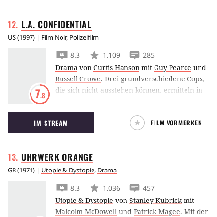
L.A.
CONFIDENTIAL
US
(
1997
) |
Film Noir
,
Polizeifilm
8.3
1.109
285
Drama
von
Curtis Hanson
mit
Guy Pearce
und
Russell Crowe
.
Drei grundverschiedene Cops,
die sich nicht ausstehen können, ermitteln in
7
.8
L.A. Confidential bei einem Massenmord.
Dabei nehmen sie die Spur des Pornoring-
IM STREAM
FILM VORMERKEN
Betreibers Pierce Patchett auf.
UHRWERK
ORANGE
GB
(
1971
) |
Utopie & Dystopie
,
Drama
8.3
1.036
457
Utopie & Dystopie
von
Stanley Kubrick
mit
Malcolm McDowell
und
Patrick Magee
.
Mit der