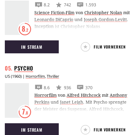
8.2
742
1.593
Science Fiction-Film
von
Christopher Nolan
mit
Leonardo DiCaprio
und
Joseph Gordon-Levitt
.
Inception
ist Christopher Nolans
8
.2
verschlungener Psycho-Thriller um Cyber-
Diebe, die in die Träume ihrer Opfer
IM STREAM
FILM VORMERKEN
eindringen, um dort Ideen zu stehlen – oder
neue Ideen einzupflanzen.
PSYCHO
US
(
1960
) |
Horrorfilm
,
Thriller
8.6
936
370
Horrorfilm
von
Alfred Hitchcock
mit
Anthony
Perkins
und
Janet Leigh
.
Mit Psycho sprengte
der Meister des Suspense, Alfred Hitchcock,
7
.8
Erwartungshaltungen und
Genrekonventionen und schuf für damalige
IM STREAM
FILM VORMERKEN
Verhältnisse einen Schockern sondergleichen.