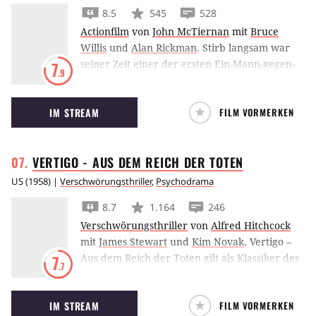
8.5
545
528
Actionfilm
von
John McTiernan
mit
Bruce
Willis
und
Alan Rickman
.
Stirb langsam war
seiner Zeit einer der ersten Ein-Mann-gegen-
7
.9
Terroristen-Filme, oder besser gesagt: Es war
der erste erfolgreiche – mit einem Bruce
IM STREAM
FILM VORMERKEN
Willis, dem so einfach nichts anhaben kann.
VERTIGO - AUS DEM REICH DER
TOTEN
US
(
1958
) |
Verschwörungsthriller
,
Psychodrama
8.7
1.164
246
Verschwörungsthriller
von
Alfred Hitchcock
mit
James Stewart
und
Kim Novak
.
Vertigo –
Aus dem Reich der Toten gilt als Klassiker des
7
.7
Meisters des Suspense, Alfred Hitchcock.
James Stewart versucht sein Trauma von der
IM STREAM
FILM VORMERKEN
Angst vor Höhen zu bewältigen.