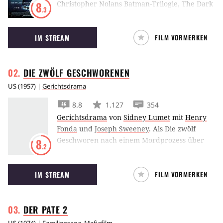
Christopher Nolans Batman-Trilogie, The Dark
8
.3
Knight, versucht Heath Ledger als Joker
Gotham City ins Chaos zu stürzen und Batmans
IM STREAM
FILM VORMERKEN
Pläne zu vereiteln.
DIE ZWÖLF
GESCHWORENEN
US
(
1957
) |
Gerichtsdrama
8.8
1.127
354
Gerichtsdrama
von
Sidney Lumet
mit
Henry
Fonda
und
Joseph Sweeney
.
Als Die zwölf
Geschworen nach einem Mordprozess über
8
.2
Schuld und Unschuld entscheiden sollen,
scheint ihr Urteil schon beschlossen. Doch
IM STREAM
FILM VORMERKEN
Henry Fonda besteht auf einem berechtigen
Zweifel.
DER PATE
2