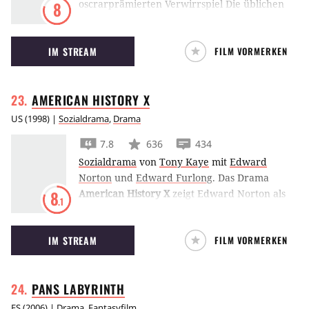
oscrarprämierten Verwirrspiel Die üblichen
8
Verdächtigen wird eine Bande von Gangstern
vom legendären Keyser Soze zu einem Job
IM STREAM
FILM VORMERKEN
gezwungen. Bryan Singers Thriller beinhaltet
einen der bekanntesten Twists der
Filmgeschichte.
AMERICAN HISTORY
X
US
(
1998
) |
Sozialdrama
,
Drama
7.8
636
434
Sozialdrama
von
Tony Kaye
mit
Edward
Norton
und
Edward Furlong
.
Das Drama
American History X
zeigt Edward Norton als
8
.1
Neo-Nazi, der sich im Gefängnis zwar wandelt,
nun aber seinen kleinen Bruder abhalten
IM STREAM
FILM VORMERKEN
muss, seine Fehler zu wiederholen.
PANS
LABYRINTH
ES
(
2006
) |
Drama
,
Fantasyfilm