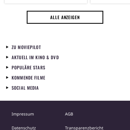
weiteren legendären Figuren
Kino – sogar e
der Reihe angekündigt
Star haute gen
ALLE ANZEIGEN
ZU MOVIEPILOT
AKTUELL IM KINO & DVD
POPULÄRE STARS
KOMMENDE FILME
SOCIAL MEDIA
Impressum
AGB
Datenschutz
Transparenzbericht