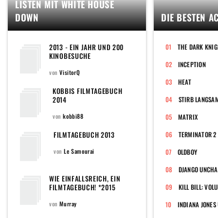
LISTEN MIT WHITE HOUSE
DOWN
DIE BESTEN A
2013 - EIN JAHR UND 200
THE DARK KNI
KINOBESUCHE
INCEPTION
von
VisitorQ
HEAT
KOBBIS FILMTAGEBUCH
2014
STIRB LANGSA
von
kobbi88
MATRIX
FILMTAGEBUCH 2013
von
Le Samourai
OLDBOY
DJANGO UNCHA
WIE EINFALLSREICH, EIN
FILMTAGEBUCH! *2015
KILL BILL: VOL
EDITION*
von
Murray