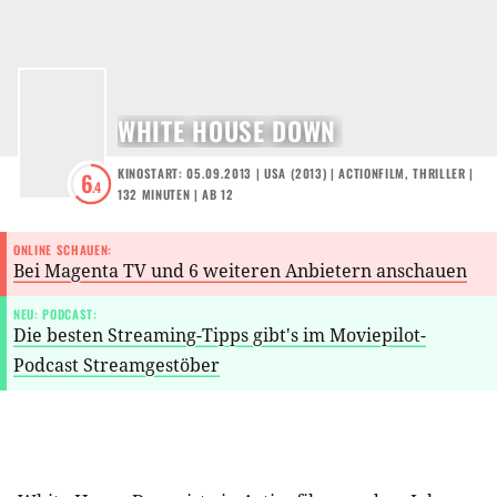
WHITE HOUSE DOWN
KINOSTART: 05.09.2013
|
USA
(
2013
) |
ACTIONFILM
,
THRILLER
|
6
.4
132 MINUTEN
|
AB 12
ONLINE SCHAUEN:
Bei Magenta TV und 6 weiteren Anbietern anschauen
NEU: PODCAST:
Die besten Streaming-Tipps gibt's im Moviepilot-
Podcast Streamgestöber