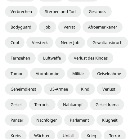
Verbrechen
Sterben und Tod
Geschoss
Bodyguard
Job
Verrat
Afroamerikaner
Cool
Versteck
Neuer Job
Gewaltausbruch
Fernsehen
Luftwaffe
Verlust des Kindes
Tumor
Atombombe
Militär
Geiselnahme
Geheimdienst
US-Armee
Kind
Verlust
Geisel
Terrorist
Nahkampf
Geiseldrama
Panzer
Nachfolger
Parlament
Klugheit
Krebs
Wächter
Unfall
Krieg
Terror