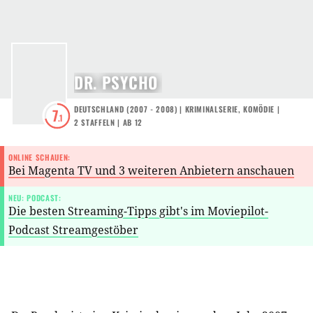
DR. PSYCHO
DEUTSCHLAND
(
2007 - 2008
) |
KRIMINALSERIE
,
KOMÖDIE
|
7
.1
2
STAFFELN
|
AB 12
ONLINE SCHAUEN:
Bei Magenta TV und 3 weiteren Anbietern anschauen
NEU: PODCAST:
Die besten Streaming-Tipps gibt's im Moviepilot-
Podcast Streamgestöber