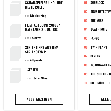
SCHAUSPIELER UND IHRE
SHERLOCK
BESTE ROLLE
TRUE DETECTIV
von
BlubberKing
THE WIRE
FILMTAGEBUCH 2016 //
HALBJAHR 2 (JULI BIS
DEATH NOTE
DEZEMBER)
von
Theokrat
FARGO
SERIENTIPPS AUS DEM
TWIN PEAKS
SERIENOLYMP
DEXTER
von
Allquantor
BOARDWALK E
SERIEN
THE SHIELD - 
von
stefan70muc
DIE BRÜCKE - T
ALLE ANZEIGEN
ALLE 