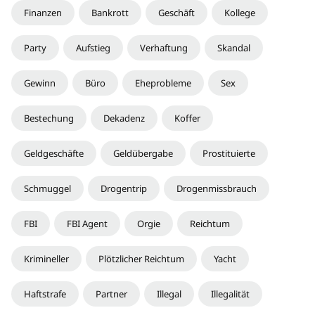
Finanzen
Bankrott
Geschäft
Kollege
Party
Aufstieg
Verhaftung
Skandal
Gewinn
Büro
Eheprobleme
Sex
Bestechung
Dekadenz
Koffer
Geldgeschäfte
Geldübergabe
Prostituierte
Schmuggel
Drogentrip
Drogenmissbrauch
FBI
FBI Agent
Orgie
Reichtum
Krimineller
Plötzlicher Reichtum
Yacht
Haftstrafe
Partner
Illegal
Illegalität