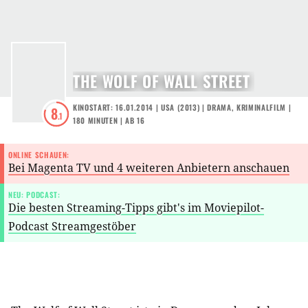
THE WOLF OF WALL STREET
KINOSTART: 16.01.2014
|
USA
(
2013
) |
DRAMA
,
KRIMINALFILM
|
8
.1
180 MINUTEN
|
AB 16
ONLINE SCHAUEN:
Bei Magenta TV und 4 weiteren Anbietern anschauen
NEU: PODCAST:
Die besten Streaming-Tipps gibt's im Moviepilot-
Podcast Streamgestöber