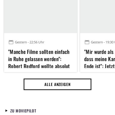
Gestern - 22:56 Uhr
Gestern - 19:30
"Manche Filme sollten einfach
"Mir wurde als
in Ruhe gelassen werden":
dass meine Kar
Robert Redford wollte absolut
Ende ist": Jetz
kein Remake dieses Klassikers
Hathaway 43 u
der 70er Jahre
erfolgreichste
ALLE ANZEIGEN
Jahres gedreht
ZU MOVIEPILOT