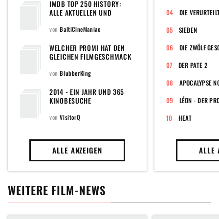
IMDB TOP 250 HISTORY:
ALLE AKTUELLEN UND
DIE VERURTEIL
EHEMALIGEN FILME DER
POPULÄREN TOPLISTE DER
von
BaltiCineManiac
SIEBEN
WELTWEIT GRÖSSTEN F
ILMDATENBANK
WELCHER PROMI HAT DEN
DIE ZWÖLF GE
GLEICHEN FILMGESCHMACK
WIE DU?
DER PATE 2
von
BlubberKing
APOCALYPSE N
2014 - EIN JAHR UND 365
KINOBESUCHE
LÉON - DER PR
von
VisitorQ
HEAT
ALLE ANZEIGEN
ALLE 
WEITERE FILM-NEWS