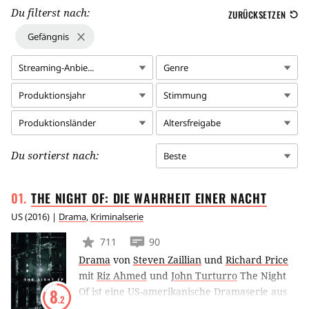
Du filterst nach:
ZURÜCKSETZEN
Gefängnis
Streaming-Anbie...
Genre
Produktionsjahr
Stimmung
Produktionsländer
Altersfreigabe
Du sortierst nach:
Beste
THE NIGHT OF: DIE WAHRHEIT EINER
NACHT
US
(
2016
) |
Drama
,
Kriminalserie
711
90
Drama
von
Steven Zaillian
und
Richard Price
mit
Riz Ahmed
und
John Turturro
The Night
Of ist eine US-amerikanische Dramaserie aus
8
.2
dem Hause HBO, die im Jahr 2016 zum ersten