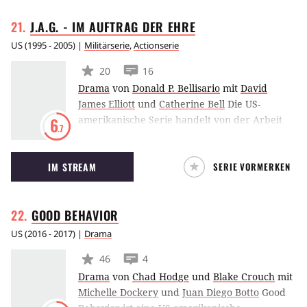
drehen sich um den Auf- und Abstieg des
J.A.G. - IM AUFTRAG DER
EHRE
Kriminellen, der von Marco de la O verkörpert
wird.
US
(
1995 - 2005
) |
Militärserie
,
Actionserie
20
16
Drama
von
Donald P. Bellisario
mit
David
James Elliott
und
Catherine Bell
Die US-
amerikanische Serie handelt von der Arbeit
6
.7
des Judge Advocate General's Corps der US
Navy. Es ermitteln die Militärjuristen Harmon
IM STREAM
SERIE VORMERKEN
„Harm“ Rabb Jr.und Sarah „Mac“ MacKenzie
und meistens folgt eine Gerichtsverhandlung...
Die Doppelepisode „Eisige Zeiten“ in der 8.
GOOD
BEHAVIOR
Staffel war ein Backdoor-Pilot für die
Fernsehserie „Navy CIS“.
US
(
2016 - 2017
) |
Drama
46
4
Drama
von
Chad Hodge
und
Blake Crouch
mit
Michelle Dockery
und
Juan Diego Botto
Good