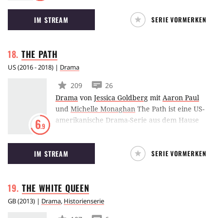
ehemalige Top-Spionin der DDR nach dem
IM STREAM
SERIE VORMERKEN
Mauerfall auf einen Rachefeldzug, während
ein Westberliner Polizist Jagd auf sie macht.
THE
PATH
US
(
2016 - 2018
) |
Drama
209
26
Drama
von
Jessica Goldberg
mit
Aaron Paul
und
Michelle Monaghan
The Path ist eine US-
amerikanische Drama-Serie aus dem Hause
6
.9
Hulu. Breaking Bad-Star Aaron Paul und
Michelle Monaghan geraten in die Fänge von
IM STREAM
SERIE VORMERKEN
Hugh Dancy, der eine zwielichtige
Glaubensgemeinschaft leitet.
THE WHITE
QUEEN
GB
(
2013
) |
Drama
,
Historienserie