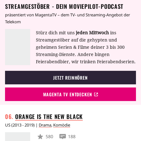
STREAMGESTÖBER - DEIN MOVIEPILOT-PODCAST
bezeichnet und er wird zur Nummer 6.
Irgendjemand will unbedingt herausfinden,
präsentiert von MagentaTV – dem TV- und Streaming-Angebot der
warum er sich zur Ruhe setzen wollte.
Telekom
Stürz dich mit uns
jeden Mittwoch
ins
Streamgestöber auf die gehypten und
geheimen Serien & Filme deiner 3 bis 300
Streaming-Dienste. Andere bingen
Feierabendbier, wir trinken Feierabendserien.
JETZT REINHÖREN
MAGENTA TV ENTDECKEN
ORANGE IS THE NEW
BLACK
US
(
2013 - 2019
) |
Drama
,
Komödie
580
188