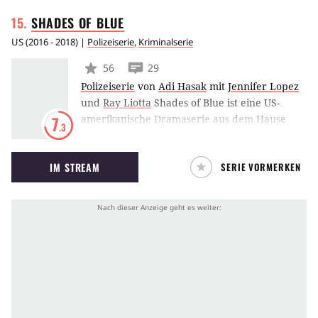
vorherigen Ereignissen an. Wie wird es mit
SHADES OF
BLUE
dem Schicksal der Scofield-Brüder
weitergehen?
US
(
2016 - 2018
) |
Polizeiserie
,
Kriminalserie
56
29
Polizeiserie
von
Adi Hasak
mit
Jennifer Lopez
und
Ray Liotta
Shades of Blue ist eine US-
amerikanische Dramaserie aus dem Hause
7
.3
NBC. Jennifer Lopez und Ray Liotta schlüpfen
in die Rollen von Cops, die für Recht und
IM STREAM
SERIE VORMERKEN
Ordnung sorgen und darüber hinaus mit
allerlei privaten Problemen konfrontiert
werden.