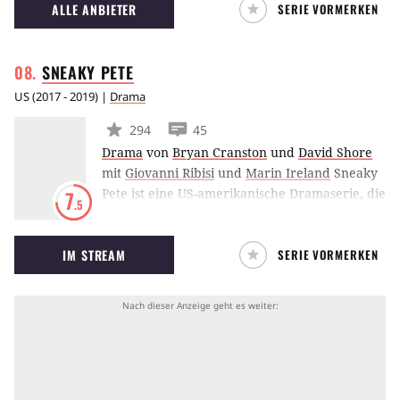
ALLE ANBIETER
SERIE VORMERKEN
bekamen sie von einer Wärterin, zu der die
beiden ein sexuelles Verhältnis hatten.
SNEAKY
PETE
US
(
2017 - 2019
) |
Drama
294
45
Drama
von
Bryan Cranston
und
David Shore
mit
Giovanni Ribisi
und
Marin Ireland
Sneaky
Pete ist eine US-amerikanische Dramaserie, die
7
.5
zuerst von Sony Pictures Television für CBS
produziert und später von Amazon
IM STREAM
SERIE VORMERKEN
übernommen wurde. Giovanni Ribisi schlüpft
in die Rolle eines Trickbetrügers, der die
Identität eines alten Zellengenossen
angenommen hat und sich nun in dessen
Familie einschleicht.