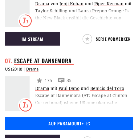
Drama
von
Jenji Kohan
und
Piper Kerman
mit
Taylor Schilling
und
Laura Prepon
Orange Is
the New Black erzählt die Geschichte von
7
.7
Piper Chapman (Taylor Schilling), die ihr
eigentlich geradlinig verlaufendes Leben in
IM STREAM
SERIE VORMERKEN
New York gegen eine Zeit im Gefängnis
eintauschen muss, da sie in einer früheren
Beziehung mit einer Drogenschmugglerin
ESCAPE AT DANNEMORA
einmal selbst kriminell geworden war.
US
(
2018
) |
Drama
175
35
Drama
mit
Paul Dano
und
Benicio del Toro
Escape at Dannemora (AT: Escape at Clinton
Correctional) ist eine US-amerikanische
7
.7
Dramaserie aus dem Hause Showtime. Die
Handlung dreht sich um zwei Insassen, denen
AUF PARAMOUNT+
der Ausbruch aus dem
Hochsicherheitsgefängnis Clinton Correction
Facility in New York gelungen ist. Hilfe