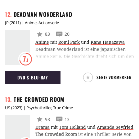
DEADMAN
WONDERLAND
JP
(
2011
) |
Anime
,
Actionserie
83
20
Anime
mit
Romi Park
und
Kana Hanazawa
Deadman Wonderland ist eine japanischen
Anime-Serie. Die Geschichte dreht sich um den
7
.1
Jungen Ganta Igarashi, der aufgrund eines
Verbrechens verurteilt wurde, das er nicht
DVD & BLU-RAY
SERIE VORMERKEN
begangen hat.
THE CROWDED
ROOM
US
(
2023
) |
Psychothriller
,
True Crime
98
13
Drama
mit
Tom Holland
und
Amanda Seyfried
The Crowded Room
ist eine Thriller-Serie von