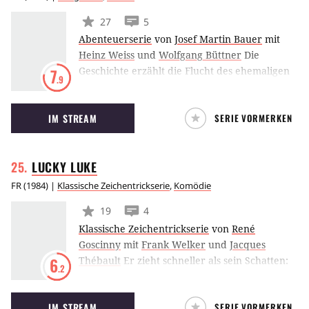
27
5
Abenteuerserie
von
Josef Martin Bauer
mit
Heinz Weiss
und
Wolfgang Büttner
Die
Geschichte erzählt die Flucht des ehemaligen
7
.9
deutschen Oberleutnants Clemens Forell aus
einem Strafgefangenenlager in Sibirien.
IM STREAM
SERIE VORMERKEN
Monatelang flieht er nachts durch die
sibirische Eiswüste. Rentier- und
Hundezüchter, Fellhändler, Schmuggler und
LUCKY
LUKE
ausgebrochene Verbrecher sind seine
Weggefährten.
FR
(
1984
) |
Klassische Zeichentrickserie
,
Komödie
19
4
Klassische Zeichentrickserie
von
René
Goscinny
mit
Frank Welker
und
Jacques
Thébault
Er zieht schneller als sein Schatten:
6
.2
Lucky Luke, Westernheld und Comicstar. Auf
seinem Schimmel Jolly Jumper lehrt er nicht
IM STREAM
SERIE VORMERKEN
nur den Daltons das Fürchten.