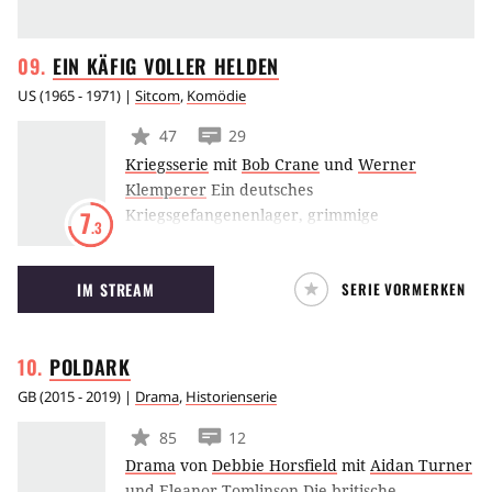
EIN KÄFIG VOLLER
HELDEN
US
(
1965 - 1971
) |
Sitcom
,
Komödie
47
29
Kriegsserie
mit
Bob Crane
und
Werner
Klemperer
Ein deutsches
Kriegsgefangenenlager, grimmige
7
.3
Wachsoldaten und ein Trupp gefangener GI's -
mit diesen Faktoren wird in dieser
IM STREAM
SERIE VORMERKEN
erfolgreichen Fernsehserie die Geschichte des
Zweiten Weltkrieges neu geschrieben. Das
Resultat ist ein Großangriff auf das Zwerchfell
POLDARK
der Zuschauer. Vor allem bei dem jüngeren
Publikum hat sich diese Comedy-Serie um den
GB
(
2015 - 2019
) |
Drama
,
Historienserie
schlitzohrigen Colonel Robert Hogan und seine
85
12
tölpelhaften Bewacher eine feste Fangemeinde
Drama
von
Debbie Horsfield
mit
Aidan Turner
erobert.
und
Eleanor Tomlinson
Die britische