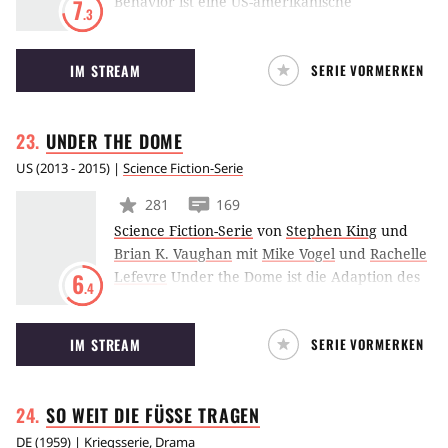
Behavior ist eine US-amerikanische
7
.3
Dramaserie aus dem Hause TNT, die auf der
gleichnamigen Romanvorlage von Blake
IM STREAM
SERIE VORMERKEN
Crouch basiert. Die Geschichte dreht sich um
eine von Michelle Dockery verkörperte
Trickbetrügerin, die stets ein Leben am Limit
UNDER THE
DOME
führte, bis sie selbst ins Visier eines
Auftragskillers geriet.
US
(
2013 - 2015
) |
Science Fiction-Serie
281
169
Science Fiction-Serie
von
Stephen King
und
Brian K. Vaughan
mit
Mike Vogel
und
Rachelle
Lefevre
Under the Dome ist die Adaption des
6
.4
gleichnamigen Romans von Kultautor Stephen
King. Die CBS-Serie wird unter anderem von
IM STREAM
SERIE VORMERKEN
Stephen King produziert. In Under the Dome
wird die Kleinstadt Chester’s Mill plötzlich
durch eine Glaskuppel von der Außenwelt
SO WEIT DIE FÜSSE
TRAGEN
abgeschnitten.
DE
(
1959
) |
Kriegsserie
,
Drama