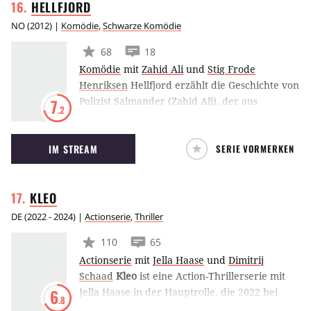
HELLFJORD
NO
(
2012
) |
Komödie
,
Schwarze Komödie
68
18
Komödie
mit
Zahid Ali
und
Stig Frode
Henriksen
Hellfjord erzählt die Geschichte von
Polizist Salmander (Zahid Ali), der aus
7
.2
Versehen sein Pferd vor Tausenden von
Kindern tötet und deshalb in eine abgelegene
IM STREAM
SERIE VORMERKEN
Gegend in Norwegen versetzt wird, nach
Hellfjord. Dort entdeckt Salmander so einige
Geheimnisse.
KLEO
DE
(
2022 - 2024
) |
Actionserie
,
Thriller
110
65
Actionserie
mit
Jella Haase
und
Dimitrij
Schaad
Kleo
ist eine Action-Thrillerserie mit
Jella Haase in der Hauptrolle, die 2022 bei
6
.8
Netflix startet. Darin begibt sich eine