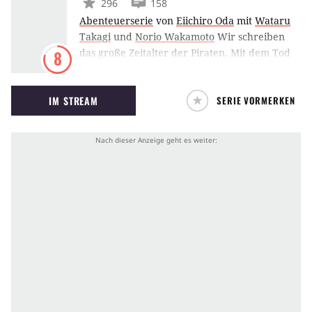
296
158
Abenteuerserie
von
Eiichiro Oda
mit
Wataru
Takagi
und
Norio Wakamoto
Wir schreiben
das große Zeitalter der Piraten. Mit dem Tod
8
des einstigen Piratenkönigs Gold Roger begann
die Suche nach dem begehrten “One Piece”,
IM STREAM
SERIE VORMERKEN
dem größten Schatz der Welt. Diesen hatte
Roger noch kurz vor seiner Hinrichtung
versteckt. Seitdem ist die Grandline bevölkert
von fiesen und miesen Gestalten, die nach
Gold, Reichtum und Macht gieren.