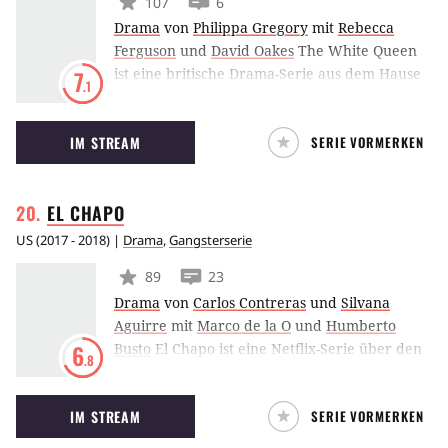
107
6
Drama
von
Philippa Gregory
mit
Rebecca
Ferguson
und
David Oakes
The White Queen
ist eine britische Drama-Serie aus dem Hause
7
.1
BBC. England im Jahr 1464: Neun Jahre währt
der Streit darum, wer der rechtmäßige König
IM STREAM
SERIE VORMERKEN
von England ist. Drei Frauen sind in den
Machtstreit involviert: Elizabeth Woodville,
Margaret Beaufort und Anne Neville. Die TV-
EL
CHAPO
Serie basiert auf dem Roman The Cousins’
War von Philippa Gregory.
US
(
2017 - 2018
) |
Drama
,
Gangsterserie
89
23
Drama
von
Carlos Contreras
und
Silvana
Aguirre
mit
Marco de la O
und
Humberto
Busto
El Chapo ist eine Netflix-Serie über den
6
.8
berüchtigten mexikanischen Drogenboss
Joaquin "El Chapo" Guzman, der 2015
IM STREAM
SERIE VORMERKEN
Schlagzeilen machte, als er aus seinem
Gefängnis flüchtete. Die einzelnen Episoden