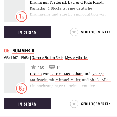
Drama
mit
Frederick Lau
und
Kida Khodr
Ramadan
4 Blocks ist eine deutsche
Dramaserie und eine Eigenproduktion von
7
.8
TNT Serie. Im Mittelpunkt der Handlung der
sechs Episoden der ersten Staffel steht ein
IM STREAM
SERIE VORMERKEN
arabischer Familien-Clan in Berlin-Neukölln
und deren kriminelle Machenschaften.
NUMMER
6
GB
(
1967 - 1968
) |
Science Fiction-Serie
,
Mysterythriller
160
14
Drama
von
Patrick McGoohan
und
George
Markstein
mit
Michael Miller
und
Sheila Allen
Ein hochranginger Geheimagent der
8
.2
britischen Regierung will sich aus seinem Job
zurückziehen. Zurück in seinem Appartement
IM STREAM
SERIE VORMERKEN
wird er allerdings überwältigt und an einen
ihm unbekannten Ort gebracht. In dem Dorf
werden alle Bewohner nur als Nummer