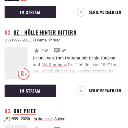
Mal ausgestrahlt wurde. Das Format basiert
IM STREAM
SERIE VORMERKEN
auf der britischen BBC-Serie Criminal Justice
und erzählt von einem jungen Mann, der von
Riz Ahmed verkörpert und des Mordes
OZ - HÖLLE HINTER
GITTERN
verdächtigt wird. John Turturro eilt dem
Unglücklichen in seiner Not als Anwalt zur
US
(
1997 - 2003
) |
Drama
,
Thriller
Hilfe.
566
45
Drama
von
Tom Fontana
mit
Ernie Hudson
und
J.K. Simmons
Oz, Titel der von 1997 bis
2003 produzierten HBO-Vorreiterserie, ist
8
.2
auch der Spitzname des Oswald
Hochsicherheitsgefängnisses, in dem sich der
IM STREAM
SERIE VORMERKEN
experimentelle Trakt Emerald City befindet.
Resozialisierung wird darin größer
geschrieben als Bestrafung. Erbarmungslos ist
ONE
PIECE
der Gefängnisalltag trotzdem, in dem sich
Muslime, Italiener, Latinos und selbsternannte
JP
(
1999 - 2026
) |
Actionserie
,
Anime
Arier das Leben zur Hölle machen.