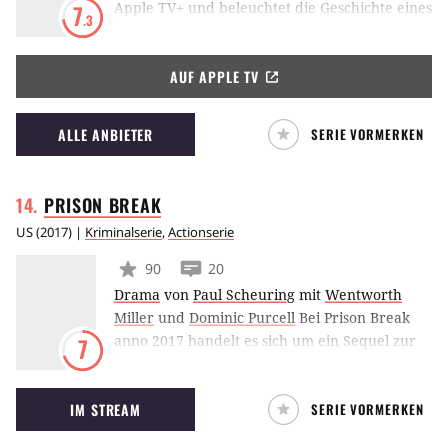
Apple TV+ und beleuchtet die Geschichte eines
7
.3
Mannes, der realisiert, dass er an einer
psychischen Erkrankung leidet. Tom Holland
AUF APPLE TV
spielt Danny Sullivan, der wegen eines
Verbrechens angeklagt wird und schließlich
erkennt, dass er multiple Persönlichkeiten hat.
ALLE ANBIETER
SERIE VORMERKEN
PRISON
BREAK
US
(
2017
) |
Kriminalserie
,
Actionserie
90
20
Drama
von
Paul Scheuring
mit
Wentworth
Miller
und
Dominic Purcell
Bei Prison Break
anno 2017 handelt es sich um ein Sequel zur
7
gleichnamigen Dramaserie mit Wentworth
Miller und Dominic Purcell, die zwischen 2005
IM STREAM
SERIE VORMERKEN
und 2009 auf Fox ausgestrahlt wurde. Die
Geschichte des Revivals schließt an die