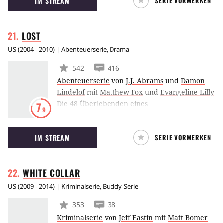
IM STREAM
SERIE VORMERKEN
wird. Er will seinem Bruder Lincoln, der in
der Todeszelle sitzt, bei der Flucht helfen,
denn der ist wegen eines Verbrechens
LOST
verurteilt worden, von dem er schwört, es
nicht begangen zu haben.
US
(
2004 - 2010
) |
Abenteuerserie
,
Drama
542
416
Abenteuerserie
von
J.J. Abrams
und
Damon
Lindelof
mit
Matthew Fox
und
Evangeline Lilly
Die 48 Überlebenden eines
7
.9
Flugzeugsabsturzes können sich auf eine
unbewohnte Insel mitten im Südpazifik retten.
IM STREAM
SERIE VORMERKEN
Menschen der unterschiedlichsten Herkunft
müssen untereinander klar kommen, und
dann scheint das kleine Landstück auch noch
WHITE
COLLAR
ein unheimliches Geheimnis zu haben.
US
(
2009 - 2014
) |
Kriminalserie
,
Buddy-Serie
353
38
Kriminalserie
von
Jeff Eastin
mit
Matt Bomer