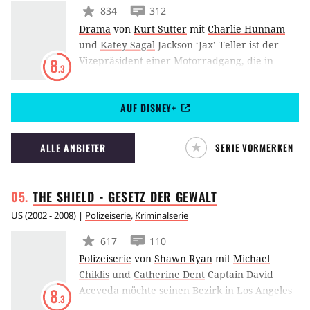
834
312
Drama
von
Kurt Sutter
mit
Charlie Hunnam
und
Katey Sagal
Jackson ‘Jax’ Teller ist der
Vizepräsident einer Motorradgang, die in
8
.3
illegale Geschäfte verwickelt ist. Sein
Stiefvater Clay, der Präsident, will daran auch
AUF DISNEY+
nichts ändern, doch Jax hat Bedenken.
ALLE ANBIETER
SERIE VORMERKEN
THE SHIELD - GESETZ DER
GEWALT
US
(
2002 - 2008
) |
Polizeiserie
,
Kriminalserie
617
110
Polizeiserie
von
Shawn Ryan
mit
Michael
Chiklis
und
Catherine Dent
Captain David
Aceveda möchte seinen Bezirk in Los Angeles
8
.3
sicherer machen. Dabei ist David Aceveda, der