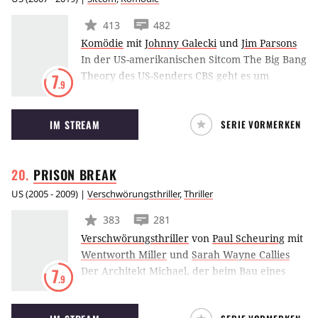
413
482
Komödie
mit
Johnny Galecki
und
Jim Parsons
In der US-amerikanischen Sitcom The Big Bang
Theory des US-Senders CBS geht es um
7
.9
Leonard und Sheldon, zwei ausgezeichnete
Physiker, die sich lieber mit Elementarteilchen
IM STREAM
SERIE VORMERKEN
als mit dem anderen Geschlecht befassen.
Daher ist es auch kein Problem, dass die
beiden in einer Mietswohnung in einer
PRISON
BREAK
Wohngemeinschaft zusammenleben. Als
gegenüber die hübsche, blonde Penny
US
(
2005 - 2009
) |
Verschwörungsthriller
,
Thriller
einzieht, sind die Jungs begeistert.
383
281
Verschwörungsthriller
von
Paul Scheuring
mit
Wentworth Miller
und
Sarah Wayne Callies
Der Architekt Michael, der beim Bau eines
7
.9
Gefängnisses mitgeholfen hat, sorgt dafür, daß
er selbst in diesem Gefängnis eingesperrt