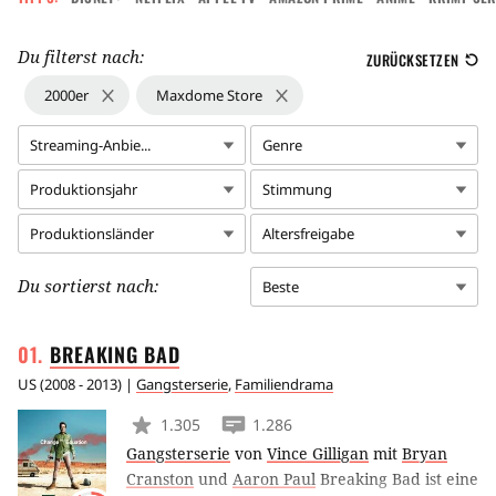
Du filterst nach:
ZURÜCKSETZEN
2000er
Maxdome Store
Streaming-Anbie...
Genre
Produktionsjahr
Stimmung
Produktionsländer
Altersfreigabe
Du sortierst nach:
Beste
BREAKING
BAD
US
(
2008 - 2013
) |
Gangsterserie
,
Familiendrama
1.305
1.286
Gangsterserie
von
Vince Gilligan
mit
Bryan
Cranston
und
Aaron Paul
Breaking Bad ist eine