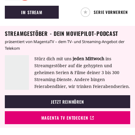
auch politische Ambitionen hegt, das Strike
IM STREAM
SERIE VORMERKEN
Team ein Dorn im Auge. Unter der Führung
von Detective Vic Mackey gelingt es dieser
Truppe von Spezialkräften, die
STREAMGESTÖBER - DEIN MOVIEPILOT-PODCAST
Kriminalitätsrate im Bezirk spürbar zu
drücken – auch wenn sie es bei der Wahl ihrer
präsentiert von MagentaTV – dem TV- und Streaming-Angebot der
Mittel nicht immer genau nehmen. Doch die
Telekom
Fahndungserfolge geben dem Strike Team
Stürz dich mit uns
jeden Mittwoch
ins
Recht.
Streamgestöber auf die gehypten und
geheimen Serien & Filme deiner 3 bis 300
Streaming-Dienste. Andere bingen
Feierabendbier, wir trinken Feierabendserien.
JETZT REINHÖREN
MAGENTA TV ENTDECKEN