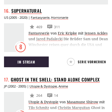
SUPERNATURAL
US
(
2005 - 2020
) |
Fantasyserie
,
Horrorserie
469
311
Fantasyserie
von
Eric Kripke
mit
Jensen Ackles
und
Jared Padalecki
Die Brüder Sam und Dean
Winchester reisen quer durch die USA und
8
stoßen auf eine unbekannte Welt, beherrscht
von Hexen, Geistern und Dämonen. Die
IM STREAM
SERIE VORMERKEN
Brüder bekämpfen jede übernatürliche
Macht, die sich ihnen in den Weg stellt, um die
Welt vor der verheerenden Apokalypse zu
GHOST IN THE SHELL: STAND ALONE
COMPLEX
retten.
JP
(
2002 - 2005
) |
Utopie & Dystopie
,
Anime
264
14
Utopie & Dystopie
von
Masamune Shirow
mit
Tilo Schmitz
und
Christin Marquitan
Ghost in