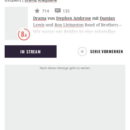
US
(
2001
) |
Drama
,
Kriegsserie
714
135
Drama
von
Stephen Ambrose
mit
Damian
Lewis
und
Ron Livingston
Band of Brothers –
Wir waren wie Brüder ist eine zehnteilige
8
.6
Miniserie aus dem Jahr 2001 und an das
gleichnamige Buch des Historikers Stephen
IM STREAM
SERIE VORMERKEN
Ambrose angelehnt. Die Serie schildert die
Ereignisse des Zweiten Weltkrieges aus Sicht
der Soldaten der Easy Company, 2. Bataillon,
506. US-Fallschirmjägerregiment der 101. US-
Luftlandedivision der US-Streitkräfte.