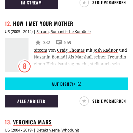
IM STREAM
SERIE VORMERKEN
filmischen Anspielungen, die besonders in der
Figur des Ahbed zum Ausdruck kommen.
Dieser hat die Angewohnheit, die Vorgänge in
HOW I MET YOUR
MOTHER
der Serie als fiktive Vorgänge in einer
Fernsehserie zu beurteilen.
US
(
2005 - 2014
) |
Sitcom
,
Romantische Komödie
332
569
Sitcom
von
Craig Thomas
mit
Josh Radnor
und
Nazanin Boniadi
Als Marshall seiner Freundin
einen Heiratsantrag macht, stellt auch sein
8
Freund Ted fest, dass in seinem Leben eine
Frau fehlt, mit der er eine Familie gründen
AUF DISNEY+
will. Erzählt wird diese Sitcom als Rückblick –
der Erzähler Ted erzählt seinen Kindern im
Jahr 2030 aus der Zeit um das Jahr 2005, in
ALLE ANBIETER
SERIE VORMERKEN
der er seine Frau und ihre Mutter
kennengelernt hat.
VERONICA
MARS
US
(
2004 - 2019
) |
Detektivserie
,
Whodunit