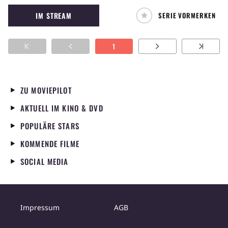
aufregenden Lebens. Doch dann überschlagen
IM STREAM
SERIE VORMERKEN
sich die Ereignisse: Als er versehentlich den
Anhang einer E-Mail öffnet, lädt sich Chuck
auf geheimnisvolle Weise Daten aus der CIA-
1
Datenbank “Intersect” herunter – und zwar
direkt in sein Gehirn.
ZU MOVIEPILOT
AKTUELL IM KINO & DVD
POPULÄRE STARS
KOMMENDE FILME
SOCIAL MEDIA
Impressum
AGB