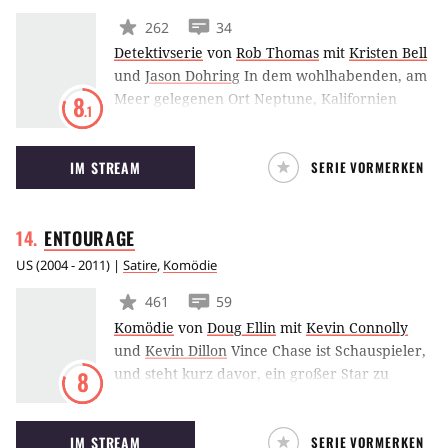
262
34
Detektivserie
von
Rob Thomas
mit
Kristen Bell
und
Jason Dohring
In dem wohlhabenden, am
Meer gelegenen Ort Neptune, Kalifornien
8
.1
bestimmten die Reichen und Mächtigen die
Regeln. Ihr Pech! Denn die smarte,
IM STREAM
SERIE VORMERKEN
unerschrockene Veronica Mars ist eine 17-
jährige Nachwuchsschnüfflerin, die nicht
locker lässt, bis sie die bestgehüteten
ENTOURAGE
Geheimnisse der Stadt aufgedeckt hat.
US
(
2004 - 2011
) |
Satire
,
Komödie
461
59
Komödie
von
Doug Ellin
mit
Kevin Connolly
und
Kevin Dillon
Vince Chase ist Schauspieler,
und steht kurz davor, ein großer Star zu
8
werden. Er lebt zusammen mit seinen besten
Freunden Eric und Turtle, die er noch aus
IM STREAM
SERIE VORMERKEN
seiner Kindheit in Queens kennt, in