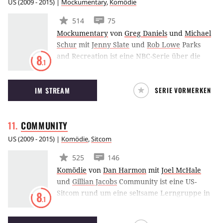
US
(
2009 - 2015
) |
Mockumentary
,
Komödie
514
75
Mockumentary
von
Greg Daniels
und
Michael
Schur
mit
Jenny Slate
und
Rob Lowe
Parks
and Recreation ist eine NBC-Serie über die
8
.1
ambitionierte Lokalpolitikerin Leslie Knope
(Amy Poehler) und ihr nicht ganz so
IM STREAM
SERIE VORMERKEN
enthusiastisch an die Arbeit gehendes Team
im fiktiven örtchen Pawnee, Indiana.
COMMUNITY
US
(
2009 - 2015
) |
Komödie
,
Sitcom
525
146
Komödie
von
Dan Harmon
mit
Joel McHale
und
Gillian Jacobs
Community ist eine US-
Sitcom rund um eine seltsame Lerngruppe in
8
.1
einem Community-College. Die Serie lebt von
ihren zahlreichen popkulturellen und