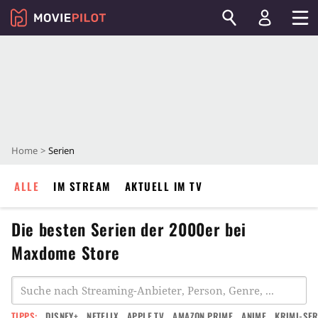
Home
Serien
ALLE
IM STREAM
AKTUELL IM TV
Die besten Serien der 2000er bei
Maxdome Store
TIPPS:
DISNEY+
NETFLIX
APPLE TV
AMAZON PRIME
ANIME
KRIMI-SER