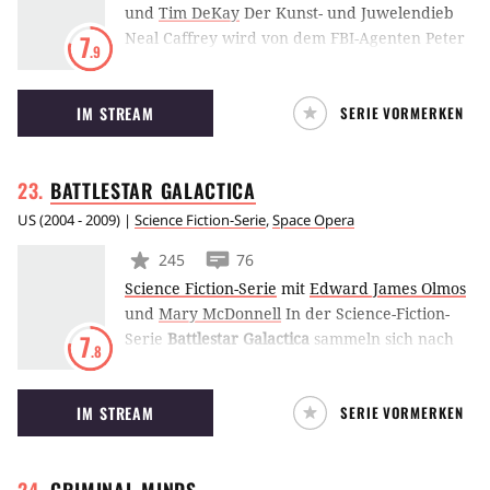
und
Tim DeKay
Der Kunst- und Juwelendieb
Neal Caffrey wird von dem FBI-Agenten Peter
7
.9
Burke gefasst und verhaftet. Die beiden gehen
eine ungewöhnliche Partnerschaft ein: Anstatt
IM STREAM
SERIE VORMERKEN
seine Gefängnisstrafe zu verbüßen, hilft Neal
dem FBI bei den Ermittlungen in anderen
Fällen von Kunstdiebstahl.
BATTLESTAR
GALACTICA
US
(
2004 - 2009
) |
Science Fiction-Serie
,
Space Opera
245
76
Science Fiction-Serie
mit
Edward James Olmos
und
Mary McDonnell
In der Science-Fiction-
Serie
Battlestar Galactica
sammeln sich nach
7
.8
einem Nuklearangriff durch die Zylonen die
letzten Überlebenden um Commander Adama,
IM STREAM
SERIE VORMERKEN
um an Bord des Kampfsterns Galactica zur 13.
Menschenkolonie zu fliehen – zur “Erde”…