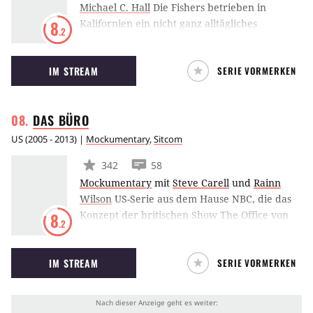
Michael C. Hall
Die Fishers betrieben in
Kalifornien ein nicht ganz alltägliches
8
.2
Familienunternehmen, ein
Beerdigungsinstitut. Nachdem
IM STREAM
SERIE VORMERKEN
Familienoberhaupt Nathaniel Fisher auf dem
Weg zum Flughafen, wo er seinen Sohn Nate
abholen wollte, bei einem Verkehrsunfall ums
DAS
BÜRO
Leben kam, gerät das nach außen hin heile
Familienbild kräftig aus dem Lot.
US
(
2005 - 2013
) |
Mockumentary
,
Sitcom
342
58
Mockumentary
mit
Steve Carell
und
Rainn
Wilson
US-Serie aus dem Hause NBC, die das
Konzept der britischen Show The Office von
8
.2
Ricky Gervais auf Amerika überträgt. Steve
Carell spielt Michael Scott, den Regional
IM STREAM
SERIE VORMERKEN
Manager von Dunder Mifflin in Scranton,
Pennsylvania, einem Hersteller von Papier
und Druckern.