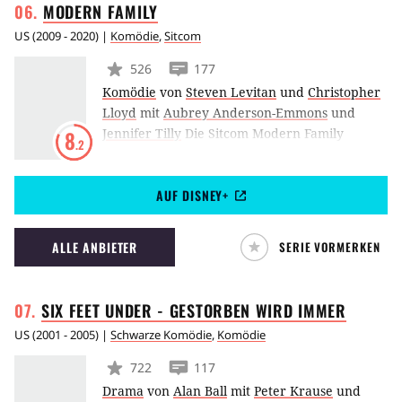
MODERN
FAMILY
US
(
2009 - 2020
) |
Komödie
,
Sitcom
526
177
Komödie
von
Steven Levitan
und
Christopher
Lloyd
mit
Aubrey Anderson-Emmons
und
Jennifer Tilly
Die Sitcom Modern Family
8
.2
erzählt aus dem Alltag von drei Generationen
einer Patchwork-Familie: Jay Pritchett (Ed
AUF DISNEY+
O’Neill) ist mit einer jungen Latina liiert, seine
Tochter Claire ist glücklich verheiratet und hat
drei Kinder und sein Sohn Mitchell und dessen
ALLE ANBIETER
SERIE VORMERKEN
Lebensgefährte haben gerade ein asiatisches
Baby adoptiert.
SIX FEET UNDER - GESTORBEN WIRD
IMMER
US
(
2001 - 2005
) |
Schwarze Komödie
,
Komödie
722
117
Drama
von
Alan Ball
mit
Peter Krause
und