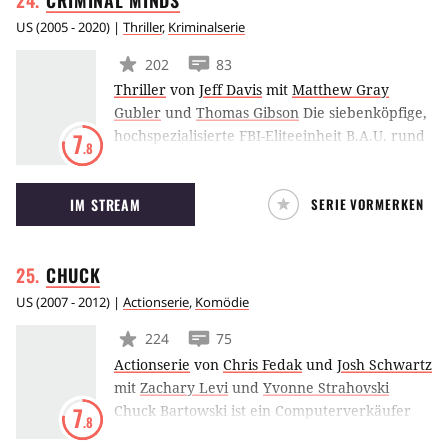
CRIMINAL
MINDS
US
(
2005 - 2020
) |
Thriller
,
Kriminalserie
202
83
Thriller
von
Jeff Davis
mit
Matthew Gray
Gubler
und
Thomas Gibson
Die siebenköpfige,
hochspezialisierte FBI-Eliteeinheit B.A.U. rund
7
.8
um den erfahrenen Psychologen und Special
Agent Jason Gideon erstellt Serientäterprofile,
IM STREAM
SERIE VORMERKEN
um damit Gewaltverbrechern
zuvorzukommen. Jeder der Ermittler trägt mit
seinem Spezialwissen zur Analyse und
CHUCK
Aufklärung der Verbrechen bei.
US
(
2007 - 2012
) |
Actionserie
,
Komödie
224
75
Actionserie
von
Chris Fedak
und
Josh Schwartz
mit
Zachary Levi
und
Yvonne Strahovski
Chuck Bartowski ist ein Computerverkäufer
7
.8
und erfreut sich nicht gerade eines